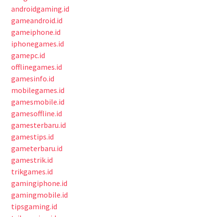
androidgaming.id
gameandroid.id
gameiphone.id
iphonegames.id
gamepc.id
offlinegames.id
gamesinfo.id
mobilegames.id
gamesmobile.id
gamesoffline.id
gamesterbaru.id
gamestips.id
gameterbaru.id
gamestrik.id
trikgames.id
gamingiphone.id
gamingmobile.id
tipsgaming.id