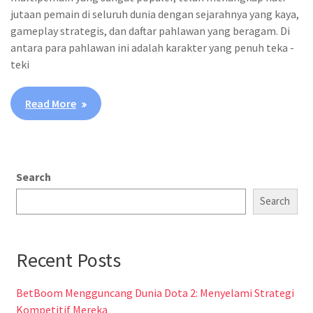
jutaan pemain di seluruh dunia dengan sejarahnya yang kaya,
gameplay strategis, dan daftar pahlawan yang beragam. Di
antara para pahlawan ini adalah karakter yang penuh teka -
teki
Read More
Search
Search
Recent Posts
BetBoom Mengguncang Dunia Dota 2: Menyelami Strategi
Kompetitif Mereka