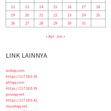
12
13
14
15
16
17
18
19
20
21
22
23
24
25
26
27
28
29
30
31
« Apr
Jun »
LINK LAINNYA
asikqq.com
https://117.18.0.36
ahliqq.com
https://117.18.0.39
jurusqq.net
https://117.18.0.42
murahqq.net