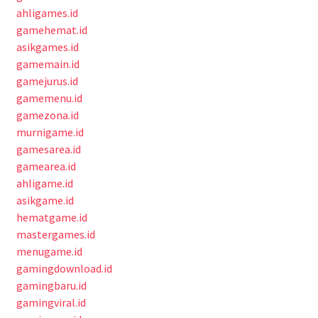
ahligames.id
gamehemat.id
asikgames.id
gamemain.id
gamejurus.id
gamemenu.id
gamezona.id
murnigame.id
gamesarea.id
gamearea.id
ahligame.id
asikgame.id
hematgame.id
mastergames.id
menugame.id
gamingdownload.id
gamingbaru.id
gamingviral.id