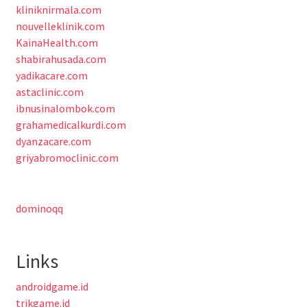
kliniknirmala.com
nouvelleklinik.com
KainaHealth.com
shabirahusada.com
yadikacare.com
astaclinic.com
ibnusinalombok.com
grahamedicalkurdi.com
dyanzacare.com
griyabromoclinic.com
dominoqq
Links
androidgame.id
trikgame.id