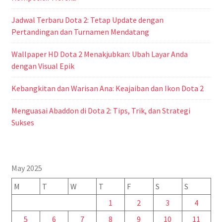
Jadwal Terbaru Dota 2: Tetap Update dengan
Pertandingan dan Turnamen Mendatang
Wallpaper HD Dota 2 Menakjubkan: Ubah Layar Anda
dengan Visual Epik
Kebangkitan dan Warisan Ana: Keajaiban dan Ikon Dota 2
Menguasai Abaddon di Dota 2: Tips, Trik, dan Strategi
Sukses
May 2025
M
T
W
T
F
S
S
1
2
3
4
5
6
7
8
9
10
11