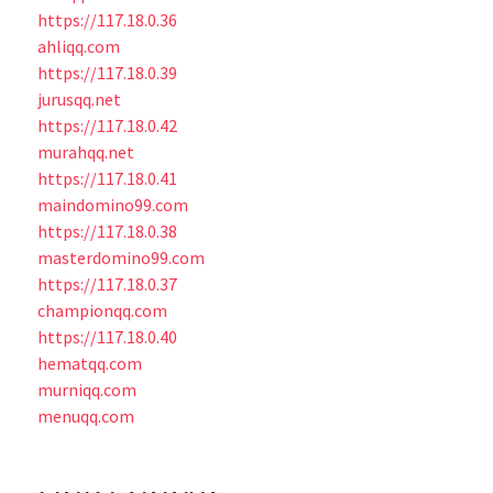
https://117.18.0.36
ahliqq.com
https://117.18.0.39
jurusqq.net
https://117.18.0.42
murahqq.net
https://117.18.0.41
maindomino99.com
https://117.18.0.38
masterdomino99.com
https://117.18.0.37
championqq.com
https://117.18.0.40
hematqq.com
murniqq.com
menuqq.com