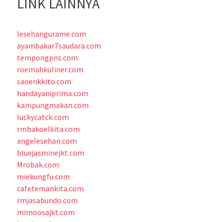
LINK LAINNYA
lesehangurame.com
ayambakar7saudara.com
tempongpns.com
roemahkuliner.com
saoenkkito.com
handayaniprima.com
kampungmakan.com
luckycatck.com
rmbakoelkita.com
angelesehan.com
bluejasminejkt.com
Mrobak.com
miekungfu.com
cafetemankita.com
rmjasabundo.com
mimoosajkt.com