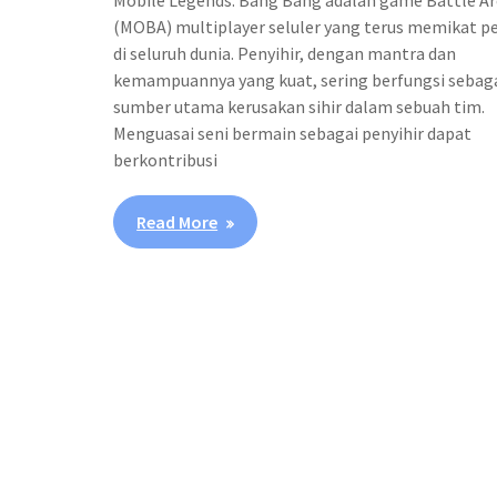
(MOBA) multiplayer seluler yang terus memikat 
di seluruh dunia. Penyihir, dengan mantra dan
kemampuannya yang kuat, sering berfungsi sebag
sumber utama kerusakan sihir dalam sebuah tim.
Menguasai seni bermain sebagai penyihir dapat
berkontribusi
Read More