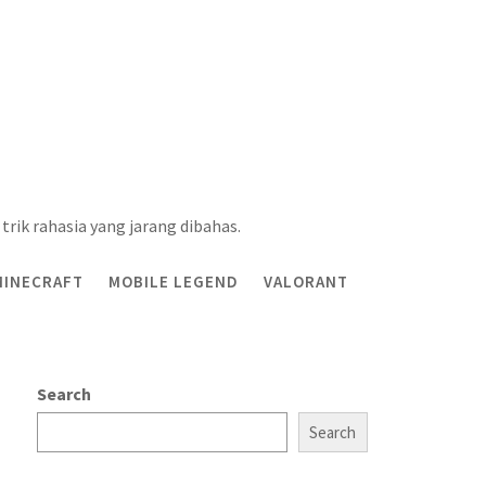
trik rahasia yang jarang dibahas.
MINECRAFT
MOBILE LEGEND
VALORANT
Search
Search