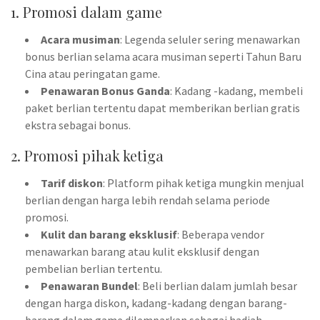
1. Promosi dalam game
Acara musiman
: Legenda seluler sering menawarkan
bonus berlian selama acara musiman seperti Tahun Baru
Cina atau peringatan game.
Penawaran Bonus Ganda
: Kadang -kadang, membeli
paket berlian tertentu dapat memberikan berlian gratis
ekstra sebagai bonus.
2. Promosi pihak ketiga
Tarif diskon
: Platform pihak ketiga mungkin menjual
berlian dengan harga lebih rendah selama periode
promosi.
Kulit dan barang eksklusif
: Beberapa vendor
menawarkan barang atau kulit eksklusif dengan
pembelian berlian tertentu.
Penawaran Bundel
: Beli berlian dalam jumlah besar
dengan harga diskon, kadang-kadang dengan barang-