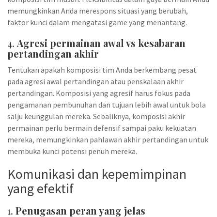
memungkinkan Anda merespons situasi yang berubah,
faktor kunci dalam mengatasi game yang menantang.
4.
Agresi permainan awal vs kesabaran
pertandingan akhir
Tentukan apakah komposisi tim Anda berkembang pesat
pada agresi awal pertandingan atau penskalaan akhir
pertandingan. Komposisi yang agresif harus fokus pada
pengamanan pembunuhan dan tujuan lebih awal untuk bola
salju keunggulan mereka. Sebaliknya, komposisi akhir
permainan perlu bermain defensif sampai paku kekuatan
mereka, memungkinkan pahlawan akhir pertandingan untuk
membuka kunci potensi penuh mereka.
Komunikasi dan kepemimpinan
yang efektif
1.
Penugasan peran yang jelas