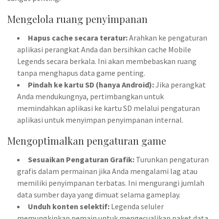
Mengelola ruang penyimpanan
Hapus cache secara teratur:
Arahkan ke pengaturan
aplikasi perangkat Anda dan bersihkan cache Mobile
Legends secara berkala. Ini akan membebaskan ruang
tanpa menghapus data game penting.
Pindah ke kartu SD (hanya Android):
Jika perangkat
Anda mendukungnya, pertimbangkan untuk
memindahkan aplikasi ke kartu SD melalui pengaturan
aplikasi untuk menyimpan penyimpanan internal.
Mengoptimalkan pengaturan game
Sesuaikan Pengaturan Grafik:
Turunkan pengaturan
grafis dalam permainan jika Anda mengalami lag atau
memiliki penyimpanan terbatas. Ini mengurangi jumlah
data sumber daya yang dimuat selama gameplay.
Unduh konten selektif:
Legenda seluler
memungkinkan pemain untuk mengecualikan paket data