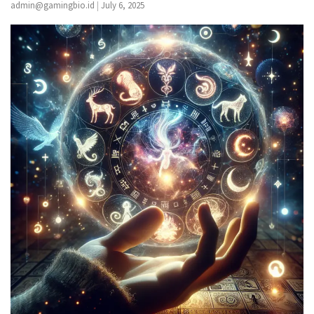
admin@gamingbio.id
|
July 6, 2025