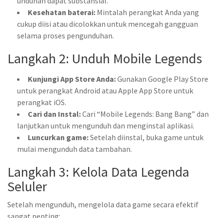
unduhan dapat substansial.
Kesehatan baterai:
Mintalah perangkat Anda yang
cukup diisi atau dicolokkan untuk mencegah gangguan
selama proses pengunduhan.
Langkah 2: Unduh Mobile Legends
Kunjungi App Store Anda:
Gunakan Google Play Store
untuk perangkat Android atau Apple App Store untuk
perangkat iOS.
Cari dan Instal:
Cari “Mobile Legends: Bang Bang” dan
lanjutkan untuk mengunduh dan menginstal aplikasi.
Luncurkan game:
Setelah diinstal, buka game untuk
mulai mengunduh data tambahan.
Langkah 3: Kelola Data Legenda
Seluler
Setelah mengunduh, mengelola data game secara efektif
sangat penting: