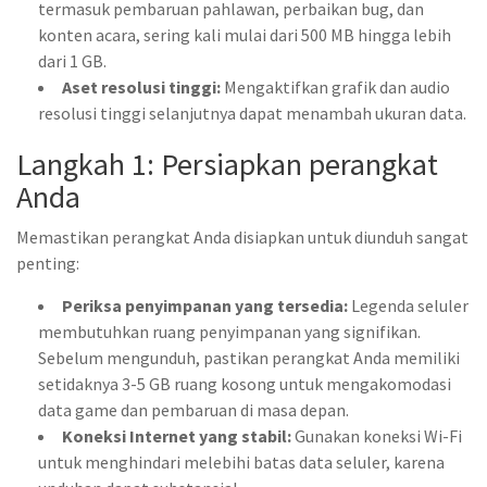
termasuk pembaruan pahlawan, perbaikan bug, dan
konten acara, sering kali mulai dari 500 MB hingga lebih
dari 1 GB.
Aset resolusi tinggi:
Mengaktifkan grafik dan audio
resolusi tinggi selanjutnya dapat menambah ukuran data.
Langkah 1: Persiapkan perangkat
Anda
Memastikan perangkat Anda disiapkan untuk diunduh sangat
penting:
Periksa penyimpanan yang tersedia:
Legenda seluler
membutuhkan ruang penyimpanan yang signifikan.
Sebelum mengunduh, pastikan perangkat Anda memiliki
setidaknya 3-5 GB ruang kosong untuk mengakomodasi
data game dan pembaruan di masa depan.
Koneksi Internet yang stabil:
Gunakan koneksi Wi-Fi
untuk menghindari melebihi batas data seluler, karena