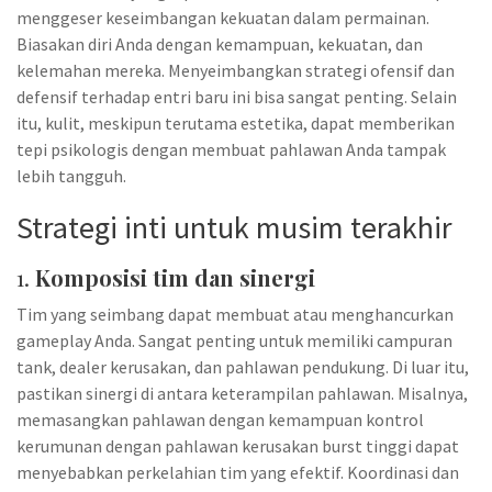
menggeser keseimbangan kekuatan dalam permainan.
Biasakan diri Anda dengan kemampuan, kekuatan, dan
kelemahan mereka. Menyeimbangkan strategi ofensif dan
defensif terhadap entri baru ini bisa sangat penting. Selain
itu, kulit, meskipun terutama estetika, dapat memberikan
tepi psikologis dengan membuat pahlawan Anda tampak
lebih tangguh.
Strategi inti untuk musim terakhir
1.
Komposisi tim dan sinergi
Tim yang seimbang dapat membuat atau menghancurkan
gameplay Anda. Sangat penting untuk memiliki campuran
tank, dealer kerusakan, dan pahlawan pendukung. Di luar itu,
pastikan sinergi di antara keterampilan pahlawan. Misalnya,
memasangkan pahlawan dengan kemampuan kontrol
kerumunan dengan pahlawan kerusakan burst tinggi dapat
menyebabkan perkelahian tim yang efektif. Koordinasi dan