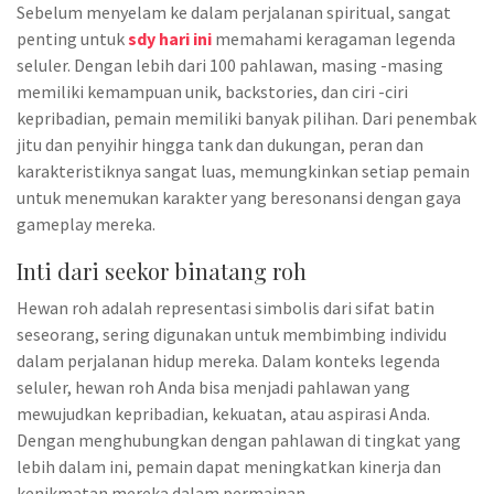
Sebelum menyelam ke dalam perjalanan spiritual, sangat
penting untuk
sdy hari ini
memahami keragaman legenda
seluler. Dengan lebih dari 100 pahlawan, masing -masing
memiliki kemampuan unik, backstories, dan ciri -ciri
kepribadian, pemain memiliki banyak pilihan. Dari penembak
jitu dan penyihir hingga tank dan dukungan, peran dan
karakteristiknya sangat luas, memungkinkan setiap pemain
untuk menemukan karakter yang beresonansi dengan gaya
gameplay mereka.
Inti dari seekor binatang roh
Hewan roh adalah representasi simbolis dari sifat batin
seseorang, sering digunakan untuk membimbing individu
dalam perjalanan hidup mereka. Dalam konteks legenda
seluler, hewan roh Anda bisa menjadi pahlawan yang
mewujudkan kepribadian, kekuatan, atau aspirasi Anda.
Dengan menghubungkan dengan pahlawan di tingkat yang
lebih dalam ini, pemain dapat meningkatkan kinerja dan
kenikmatan mereka dalam permainan.