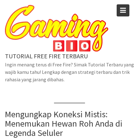
Skip
to
content
TUTORIAL FREE FIRE TERBARU
Ingin menang terus di Free Fire? Simak Tutorial Terbaru yang
wajib kamu tahu! Lengkap dengan strategi terbaru dan trik
gamingbio.id
rahasia yang jarang dibahas.
Mengungkap Koneksi Mistis:
Menemukan Hewan Roh Anda di
Legenda Seluler