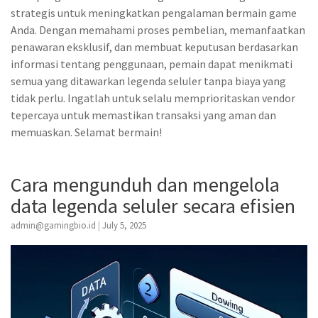
strategis untuk meningkatkan pengalaman bermain game
Anda. Dengan memahami proses pembelian, memanfaatkan
penawaran eksklusif, dan membuat keputusan berdasarkan
informasi tentang penggunaan, pemain dapat menikmati
semua yang ditawarkan legenda seluler tanpa biaya yang
tidak perlu. Ingatlah untuk selalu memprioritaskan vendor
tepercaya untuk memastikan transaksi yang aman dan
memuaskan. Selamat bermain!
Cara mengunduh dan mengelola
data legenda seluler secara efisien
admin@gamingbio.id
|
July 5, 2025