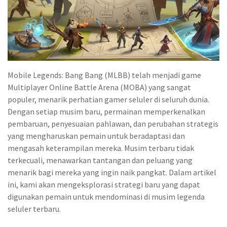
Mobile Legends: Bang Bang (MLBB) telah menjadi game
Multiplayer Online Battle Arena (MOBA) yang sangat
populer, menarik perhatian gamer seluler di seluruh dunia.
Dengan setiap musim baru, permainan memperkenalkan
pembaruan, penyesuaian pahlawan, dan perubahan strategis
yang mengharuskan pemain untuk beradaptasi dan
mengasah keterampilan mereka. Musim terbaru tidak
terkecuali, menawarkan tantangan dan peluang yang
menarik bagi mereka yang ingin naik pangkat. Dalam artikel
ini, kami akan mengeksplorasi strategi baru yang dapat
digunakan pemain untuk mendominasi di musim legenda
seluler terbaru.