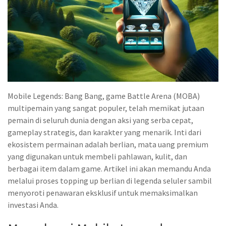
Mobile Legends: Bang Bang, game Battle Arena (MOBA)
multipemain yang sangat populer, telah memikat jutaan
pemain di seluruh dunia dengan aksi yang serba cepat,
gameplay strategis, dan karakter yang menarik. Inti dari
ekosistem permainan adalah berlian, mata uang premium
yang digunakan untuk membeli pahlawan, kulit, dan
berbagai item dalam game. Artikel ini akan memandu Anda
melalui proses topping up berlian di legenda seluler sambil
menyoroti penawaran eksklusif untuk memaksimalkan
investasi Anda.