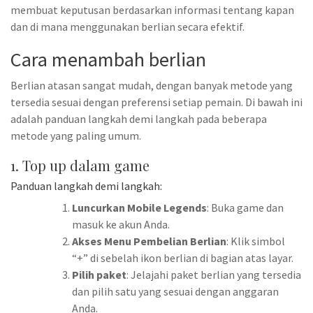
membuat keputusan berdasarkan informasi tentang kapan
dan di mana menggunakan berlian secara efektif.
Cara menambah berlian
Berlian atasan sangat mudah, dengan banyak metode yang
tersedia sesuai dengan preferensi setiap pemain. Di bawah ini
adalah panduan langkah demi langkah pada beberapa
metode yang paling umum.
1. Top up dalam game
Panduan langkah demi langkah:
Luncurkan Mobile Legends
: Buka game dan
masuk ke akun Anda.
Akses Menu Pembelian Berlian
: Klik simbol
“+” di sebelah ikon berlian di bagian atas layar.
Pilih paket
: Jelajahi paket berlian yang tersedia
dan pilih satu yang sesuai dengan anggaran
Anda.