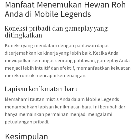
Manfaat Menemukan Hewan Roh
Anda di Mobile Legends
Koneksi pribadi dan gameplay yang
ditingkatkan
Koneksi yang mendalam dengan pahlawan dapat
diterjemahkan ke kinerja yang lebih baik. Ketika Anda
mewujudkan semangat seorang pahlawan, gameplay Anda
menjadi lebih intuitif dan efektif, memanfaatkan kekuatan
mereka untuk mencapai kemenangan.
Lapisan kenikmatan baru
Memahami tautan mistis Anda dalam Mobile Legends
menambahkan lapisan kenikmatan baru. Ini berubah dari
hanya memainkan permainan menjadi mengalami
petualangan pribadi.
Kesimpulan