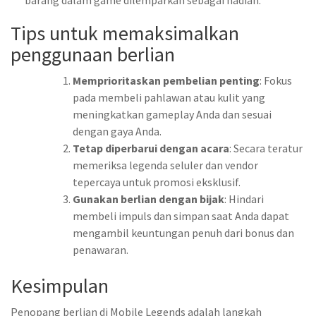
barang dalam game dilemparkan sebagai hadiah.
Tips untuk memaksimalkan
penggunaan berlian
Memprioritaskan pembelian penting
: Fokus
pada membeli pahlawan atau kulit yang
meningkatkan gameplay Anda dan sesuai
dengan gaya Anda.
Tetap diperbarui dengan acara
: Secara teratur
memeriksa legenda seluler dan vendor
tepercaya untuk promosi eksklusif.
Gunakan berlian dengan bijak
: Hindari
membeli impuls dan simpan saat Anda dapat
mengambil keuntungan penuh dari bonus dan
penawaran.
Kesimpulan
Penopang berlian di Mobile Legends adalah langkah