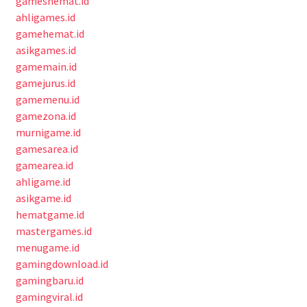
gameshemat.id
ahligames.id
gamehemat.id
asikgames.id
gamemain.id
gamejurus.id
gamemenu.id
gamezona.id
murnigame.id
gamesarea.id
gamearea.id
ahligame.id
asikgame.id
hematgame.id
mastergames.id
menugame.id
gamingdownload.id
gamingbaru.id
gamingviral.id