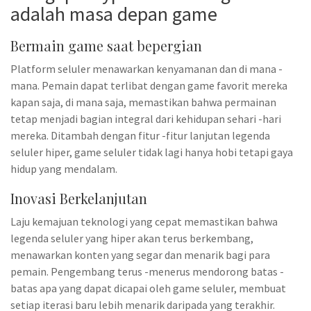
adalah masa depan game
Bermain game saat bepergian
Platform seluler menawarkan kenyamanan dan di mana -
mana. Pemain dapat terlibat dengan game favorit mereka
kapan saja, di mana saja, memastikan bahwa permainan
tetap menjadi bagian integral dari kehidupan sehari -hari
mereka. Ditambah dengan fitur -fitur lanjutan legenda
seluler hiper, game seluler tidak lagi hanya hobi tetapi gaya
hidup yang mendalam.
Inovasi Berkelanjutan
Laju kemajuan teknologi yang cepat memastikan bahwa
legenda seluler yang hiper akan terus berkembang,
menawarkan konten yang segar dan menarik bagi para
pemain. Pengembang terus -menerus mendorong batas -
batas apa yang dapat dicapai oleh game seluler, membuat
setiap iterasi baru lebih menarik daripada yang terakhir.