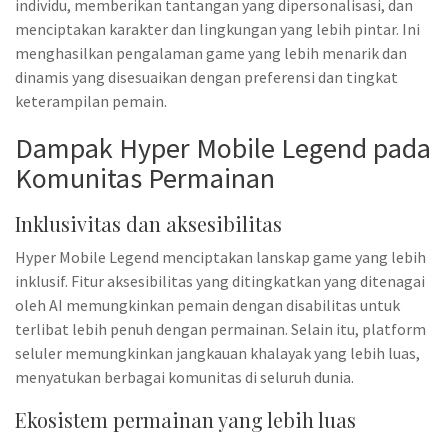
individu, memberikan tantangan yang dipersonalisasi, dan
menciptakan karakter dan lingkungan yang lebih pintar. Ini
menghasilkan pengalaman game yang lebih menarik dan
dinamis yang disesuaikan dengan preferensi dan tingkat
keterampilan pemain.
Dampak Hyper Mobile Legend pada
Komunitas Permainan
Inklusivitas dan aksesibilitas
Hyper Mobile Legend menciptakan lanskap game yang lebih
inklusif. Fitur aksesibilitas yang ditingkatkan yang ditenagai
oleh AI memungkinkan pemain dengan disabilitas untuk
terlibat lebih penuh dengan permainan. Selain itu, platform
seluler memungkinkan jangkauan khalayak yang lebih luas,
menyatukan berbagai komunitas di seluruh dunia.
Ekosistem permainan yang lebih luas