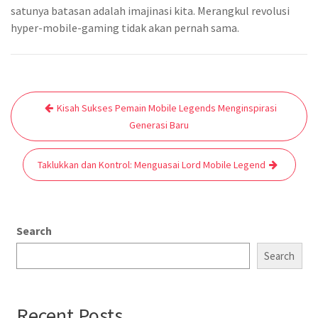
satunya batasan adalah imajinasi kita. Merangkul revolusi
hyper-mobile-gaming tidak akan pernah sama.
Post
Kisah Sukses Pemain Mobile Legends Menginspirasi
navigation
Generasi Baru
Taklukkan dan Kontrol: Menguasai Lord Mobile Legend
Search
Search
Recent Posts