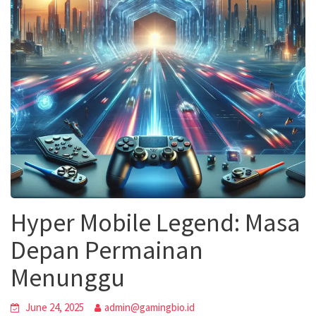
Hyper Mobile Legend: Masa
Depan Permainan
Menunggu
June 24, 2025
admin@gamingbio.id