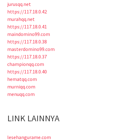
jurusqq.net
https://117.18.0.42
murahqq.net
https://117.18.0.41
maindomino99.com
https://117.18.0.38
masterdomino99.com
https://117.18.0.37
championqq.com
https://117.18.0.40
hematqq.com
murniqq.com
menuqq.com
LINK LAINNYA
lesehangurame.com