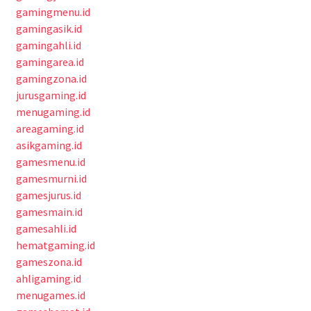
gamingmenu.id
gamingasik.id
gamingahli.id
gamingarea.id
gamingzona.id
jurusgaming.id
menugaming.id
areagaming.id
asikgaming.id
gamesmenu.id
gamesmurni.id
gamesjurus.id
gamesmain.id
gamesahli.id
hematgaming.id
gameszona.id
ahligaming.id
menugames.id