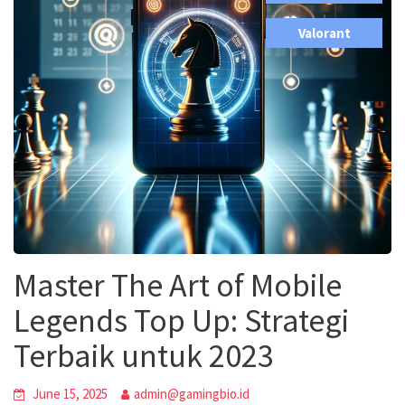
,
Valorant
Master The Art of Mobile
Legends Top Up: Strategi
Terbaik untuk 2023
June 15, 2025
admin@gamingbio.id