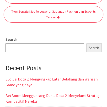
Tren Sepatu Mobile Legend: Gabungan Fashion dan Esports
Terkini
Search
Search
Recent Posts
Evolusi Dota 2: Mengungkap Latar Belakang dan Warisan
Game yang Kaya
BetBoom Mengguncang Dunia Dota 2: Menyelami Strategi
Kompetitif Mereka