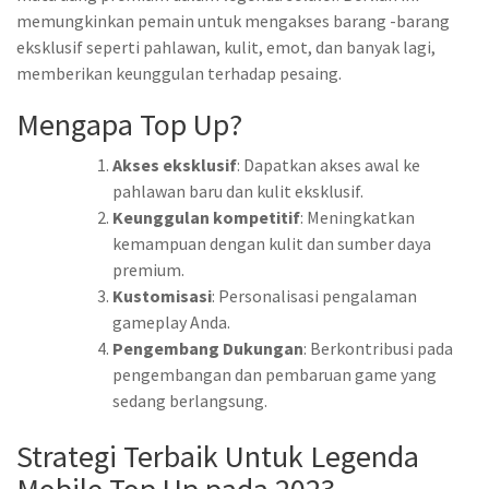
memungkinkan pemain untuk mengakses barang -barang
eksklusif seperti pahlawan, kulit, emot, dan banyak lagi,
memberikan keunggulan terhadap pesaing.
Mengapa Top Up?
Akses eksklusif
: Dapatkan akses awal ke
pahlawan baru dan kulit eksklusif.
Keunggulan kompetitif
: Meningkatkan
kemampuan dengan kulit dan sumber daya
premium.
Kustomisasi
: Personalisasi pengalaman
gameplay Anda.
Pengembang Dukungan
: Berkontribusi pada
pengembangan dan pembaruan game yang
sedang berlangsung.
Strategi Terbaik Untuk Legenda