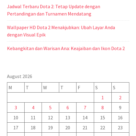
Jadwal Terbaru Dota 2: Tetap Update dengan
Pertandingan dan Turnamen Mendatang
Wallpaper HD Dota 2 Menakjubkan: Ubah Layar Anda
dengan Visual Epik
Kebangkitan dan Warisan Ana: Keajaiban dan Ikon Dota 2
August 2026
M
T
W
T
F
S
S
1
2
3
4
5
6
7
8
9
10
11
12
13
14
15
16
17
18
19
20
21
22
23