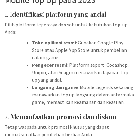
Mobile Top Up pada 2023
1.
Identifikasi platform yang andal
Pilih platform tepercaya dan sah untuk kebutuhan top-up
Anda:
Toko aplikasi resmi
: Gunakan Google Play
Store atau Apple App Store untuk pembelian
dalam game.
Pengecer resmi
: Platform seperti Codashop,
Unipin, atau Seagm menawarkan layanan top-
up yang andal.
Langsung dari game
: Mobile Legends sekarang
menawarkan top up langsung dalam antarmuka
game, memastikan keamanan dan keaslian.
2.
Memanfaatkan promosi dan diskon
Tetap waspada untuk promosi khusus yang dapat
memaksimalkan pembelian berlian Anda: