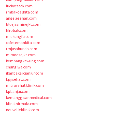
luckycatck.com
rmbakoelkita.com
angelesehan.com
bluejasminejkt.com
Mrobak.com
miekungfu.com
cafetemankita.com
rmjasabundo.com
mimoosajkt.com
kembangkawung.com
chungiwa.com
ikanbakarcianjur.com
kpjisehat.com
mitrasehatklinik.com
kpbanjar.com
kemanggisanmedical.com
kliniknirmala.com
nouvelleklinik.com