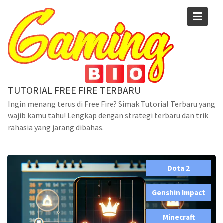
Skip
to
content
TUTORIAL FREE FIRE TERBARU
Blog
Ingin menang terus di Free Fire? Simak Tutorial Terbaru yang
wajib kamu tahu! Lengkap dengan strategi terbaru dan trik
Home
Dota 2
rahasia yang jarang dibahas.
Master The Art of Mobile Legends Top Up: Strategi Terbaik
untuk 2023
Dota 2
,
Genshin Impact
,
Minecraft