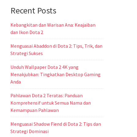
Recent Posts
Kebangkitan dan Warisan Ana: Keajaiban
dan Ikon Dota 2
Menguasai Abaddon di Dota 2: Tips, Trik, dan
Strategi Sukses
Unduh Wallpaper Dota 2 4K yang
Menakjubkan: Tingkatkan Desktop Gaming
Anda
Pahlawan Dota 2 Teratas: Panduan
Komprehensif untuk Semua Nama dan
Kemampuan Pahlawan
Menguasai Shadow Fiend di Dota 2: Tips dan
Strategi Dominasi