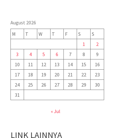
August 2026
M
T
W
T
F
S
S
1
2
3
4
5
6
7
8
9
10
11
12
13
14
15
16
17
18
19
20
21
22
23
24
25
26
27
28
29
30
31
« Jul
LINK LAINNYA