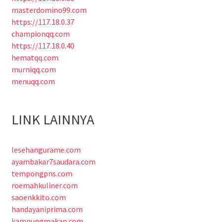
masterdomino99.com
https://117.18.0.37
championqq.com
https://117.18.0.40
hematqq.com
murniqq.com
menuqq.com
LINK LAINNYA
lesehangurame.com
ayambakar7saudara.com
tempongpns.com
roemahkuliner.com
saoenkkito.com
handayaniprima.com
kampungmakan.com