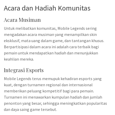
Acara dan Hadiah Komunitas
Acara Musiman
Untuk melibatkan komunitas, Mobile Legends sering
mengadakan acara musiman yang menampilkan skin
eksklusif, mata uang dalam game, dan tantangan khusus.
Berpartisipasi dalam acara ini adalah cara terbaik bagi
pemain untuk mendapatkan hadiah dan menunjukkan
keahlian mereka.
Integrasi Esports
Mobile Legends terus memupuk kehadiran esports yang
kuat, dengan turnamen regional dan internasional
memberikan peluang kompetitif bagi para pemain.
Turnamen ini menawarkan kumpulan hadiah dan jumlah
penonton yang besar, sehingga meningkatkan popularitas
dan daya saing game tersebut.