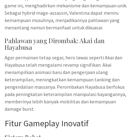
game ini, menghadirkan mekanisme dan kemampuan unik.
Sebagai hybrid mage-assassin, Valentina dapat meniru
kemampuan musuhnya, menjadikannya pahlawan yang
menantang namun bermanfaat untuk dikuasai.
Pahlawan yang Dirombak: Akai dan
Hayabusa
Agar permainan tetap segar, hero lawas seperti Akai dan
Hayabusa telah mengalami revamp signifikan. Akai
menampilkan animasi baru dan pengerjaan ulang
keterampilan, meningkatkan kemampuan tanking dan
pengendalian massanya. Perombakan Hayabusa berfokus
pada peningkatan keterampilan manipulasi bayangannya,
memberinya lebih banyak mobilitas dan kemampuan
damage burst.
Fitur Gameplay Inovatif