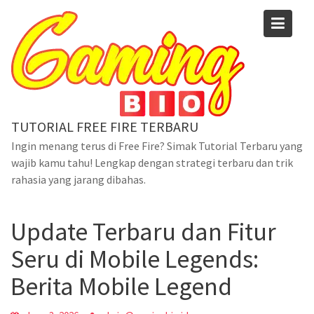
Skip
to
content
TUTORIAL FREE FIRE TERBARU
Blog
Ingin menang terus di Free Fire? Simak Tutorial Terbaru yang
wajib kamu tahu! Lengkap dengan strategi terbaru dan trik
Home
Mobile Legend
rahasia yang jarang dibahas.
Update Terbaru dan Fitur Seru di Mobile Legends: Berita
Mobile Legend
Update Terbaru dan Fitur
Seru di Mobile Legends:
Berita Mobile Legend