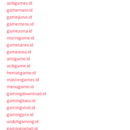
asikgames.id
gamemain.id
gamejurus.id
gamemenu.id
gamezona.id
murnigame.id
gamesarea.id
gamearea.id
ahligame.id
asikgame.id
hematgame.id
mastergames.id
menugame.id
gamingdownload.id
gamingbaru.id
gamingviral.id
gamingpro.id
unduhgaming.id
gamingsehat.id