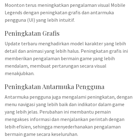
Moonton terus meningkatkan pengalaman visual Mobile
Legends dengan peningkatan grafis dan antarmuka
pengguna (UI) yang lebih intuitif.
Peningkatan Grafis
Update terbaru menghadirkan model karakter yang lebih
detail dan animasi yang lebih halus. Peningkatan grafis ini
memberikan pengalaman bermain game yang lebih
mendalam, membuat pertarungan secara visual
menakjubkan.
Peningkatan Antarmuka Pengguna
Antarmuka pengguna juga mengalami peningkatan, dengan
menu navigasi yang lebih baik dan indikator dalam game
yang lebih jelas. Perubahan ini membantu pemain
mengakses informasi dan menjalankan perintah dengan
lebih efisien, sehingga menyederhanakan pengalaman
bermain game secara keseluruhan.