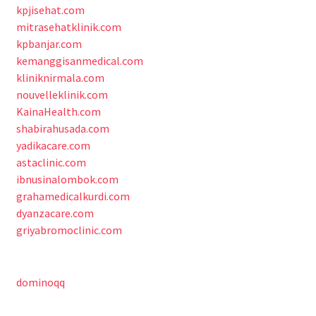
kpjisehat.com
mitrasehatklinik.com
kpbanjar.com
kemanggisanmedical.com
kliniknirmala.com
nouvelleklinik.com
KainaHealth.com
shabirahusada.com
yadikacare.com
astaclinic.com
ibnusinalombok.com
grahamedicalkurdi.com
dyanzacare.com
griyabromoclinic.com
dominoqq