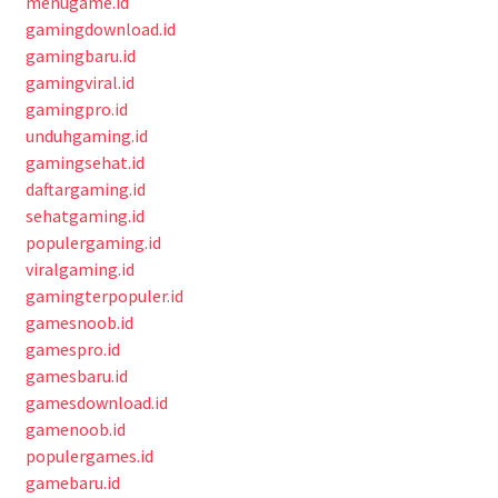
menugame.id
gamingdownload.id
gamingbaru.id
gamingviral.id
gamingpro.id
unduhgaming.id
gamingsehat.id
daftargaming.id
sehatgaming.id
populergaming.id
viralgaming.id
gamingterpopuler.id
gamesnoob.id
gamespro.id
gamesbaru.id
gamesdownload.id
gamenoob.id
populergames.id
gamebaru.id