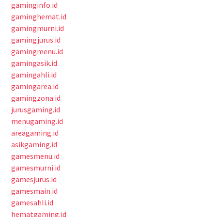
gaminginfo.id
gaminghemat.id
gamingmurni.id
gamingjurus.id
gamingmenu.id
gamingasik.id
gamingahli.id
gamingarea.id
gamingzona.id
jurusgaming.id
menugaming.id
areagaming.id
asikgaming.id
gamesmenu.id
gamesmurni.id
gamesjurus.id
gamesmain.id
gamesahli.id
hematgaming.id