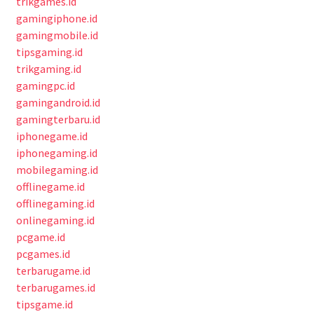
trikgames.id
gamingiphone.id
gamingmobile.id
tipsgaming.id
trikgaming.id
gamingpc.id
gamingandroid.id
gamingterbaru.id
iphonegame.id
iphonegaming.id
mobilegaming.id
offlinegame.id
offlinegaming.id
onlinegaming.id
pcgame.id
pcgames.id
terbarugame.id
terbarugames.id
tipsgame.id