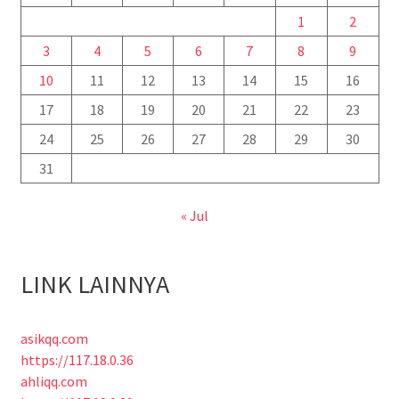
1
2
3
4
5
6
7
8
9
10
11
12
13
14
15
16
17
18
19
20
21
22
23
24
25
26
27
28
29
30
31
« Jul
LINK LAINNYA
asikqq.com
https://117.18.0.36
ahliqq.com