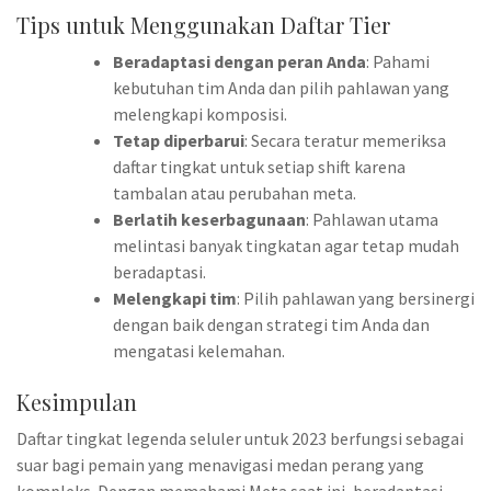
Tips untuk Menggunakan Daftar Tier
Beradaptasi dengan peran Anda
: Pahami
kebutuhan tim Anda dan pilih pahlawan yang
melengkapi komposisi.
Tetap diperbarui
: Secara teratur memeriksa
daftar tingkat untuk setiap shift karena
tambalan atau perubahan meta.
Berlatih keserbagunaan
: Pahlawan utama
melintasi banyak tingkatan agar tetap mudah
beradaptasi.
Melengkapi tim
: Pilih pahlawan yang bersinergi
dengan baik dengan strategi tim Anda dan
mengatasi kelemahan.
Kesimpulan
Daftar tingkat legenda seluler untuk 2023 berfungsi sebagai
suar bagi pemain yang menavigasi medan perang yang