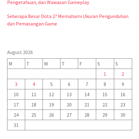
Pengetahuan, dan Wawasan Gameplay
Seberapa Besar Dota 2? Memahami Ukuran Pengunduhan
dan Pemasangan Game
August 2026
M
T
W
T
F
S
S
1
2
3
4
5
6
7
8
9
10
11
12
13
14
15
16
17
18
19
20
21
22
23
24
25
26
27
28
29
30
31