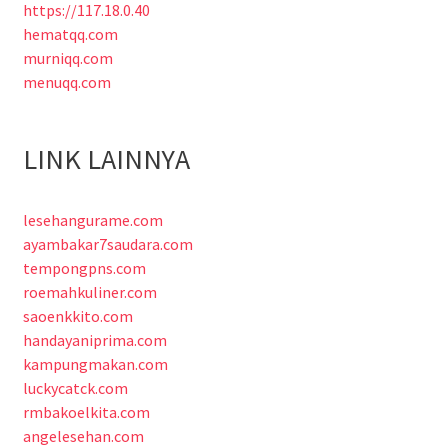
https://117.18.0.40
hematqq.com
murniqq.com
menuqq.com
LINK LAINNYA
lesehangurame.com
ayambakar7saudara.com
tempongpns.com
roemahkuliner.com
saoenkkito.com
handayaniprima.com
kampungmakan.com
luckycatck.com
rmbakoelkita.com
angelesehan.com