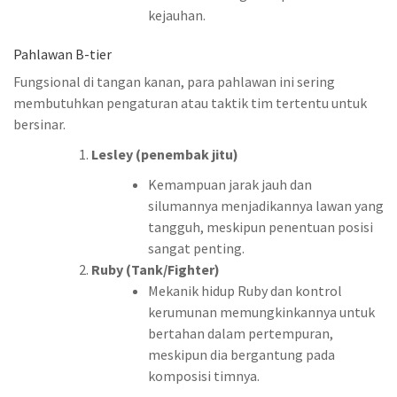
kejauhan.
Pahlawan B-tier
Fungsional di tangan kanan, para pahlawan ini sering
membutuhkan pengaturan atau taktik tim tertentu untuk
bersinar.
Lesley (penembak jitu)
Kemampuan jarak jauh dan
silumannya menjadikannya lawan yang
tangguh, meskipun penentuan posisi
sangat penting.
Ruby (Tank/Fighter)
Mekanik hidup Ruby dan kontrol
kerumunan memungkinkannya untuk
bertahan dalam pertempuran,
meskipun dia bergantung pada
komposisi timnya.