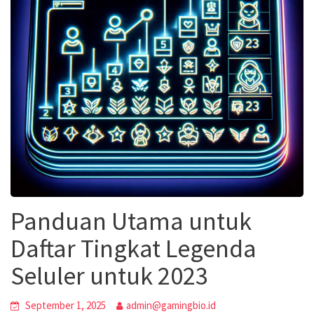
Panduan Utama untuk
Daftar Tingkat Legenda
Seluler untuk 2023
September 1, 2025
admin@gamingbio.id