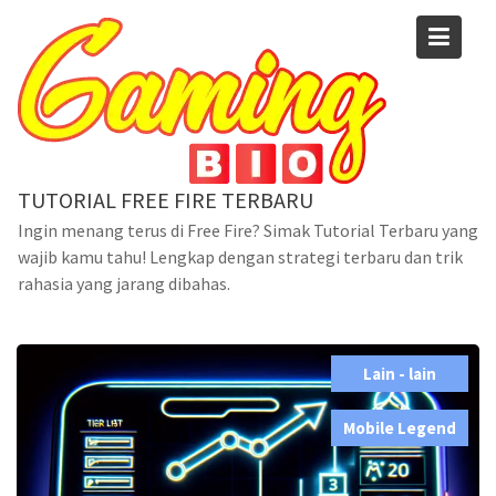
Skip
to
content
TUTORIAL FREE FIRE TERBARU
Blog
Ingin menang terus di Free Fire? Simak Tutorial Terbaru yang
wajib kamu tahu! Lengkap dengan strategi terbaru dan trik
Home
Mobile Legend
rahasia yang jarang dibahas.
Panduan Utama untuk Daftar Tingkat Legenda Seluler
untuk 2023
Lain - lain
,
Mobile Legend