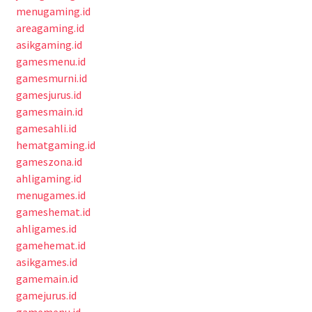
menugaming.id
areagaming.id
asikgaming.id
gamesmenu.id
gamesmurni.id
gamesjurus.id
gamesmain.id
gamesahli.id
hematgaming.id
gameszona.id
ahligaming.id
menugames.id
gameshemat.id
ahligames.id
gamehemat.id
asikgames.id
gamemain.id
gamejurus.id