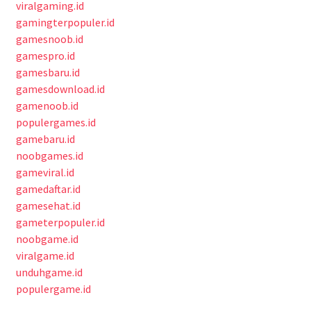
viralgaming.id
gamingterpopuler.id
gamesnoob.id
gamespro.id
gamesbaru.id
gamesdownload.id
gamenoob.id
populergames.id
gamebaru.id
noobgames.id
gameviral.id
gamedaftar.id
gamesehat.id
gameterpopuler.id
noobgame.id
viralgame.id
unduhgame.id
populergame.id