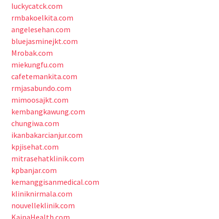
luckycatck.com
rmbakoelkita.com
angelesehan.com
bluejasminejkt.com
Mrobak.com
miekungfu.com
cafetemankita.com
rmjasabundo.com
mimoosajkt.com
kembangkawung.com
chungiwa.com
ikanbakarcianjur.com
kpjisehat.com
mitrasehatklinik.com
kpbanjar.com
kemanggisanmedical.com
kliniknirmala.com
nouvelleklinik.com
KainaHealth.com