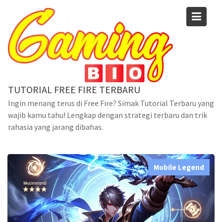
Skip
to
content
TUTORIAL FREE FIRE TERBARU
Blog
Ingin menang terus di Free Fire? Simak Tutorial Terbaru yang
wajib kamu tahu! Lengkap dengan strategi terbaru dan trik
Home
Mobile Legend
rahasia yang jarang dibahas.
Hero Mobile Legend Paling Kuat dan Mematikan: Strategi
dan Rekomendasi Terbaik
Mobile Legend