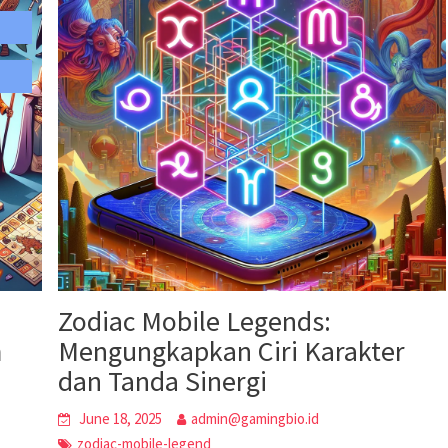
Zodiac Mobile Legends:
m
Mengungkapkan Ciri Karakter
dan Tanda Sinergi
June 18, 2025
admin@gamingbio.id
zodiac-mobile-legend