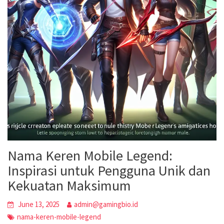
Nama Keren Mobile Legend:
Inspirasi untuk Pengguna Unik dan
Kekuatan Maksimum
June 13, 2025
admin@gamingbio.id
nama-keren-mobile-legend