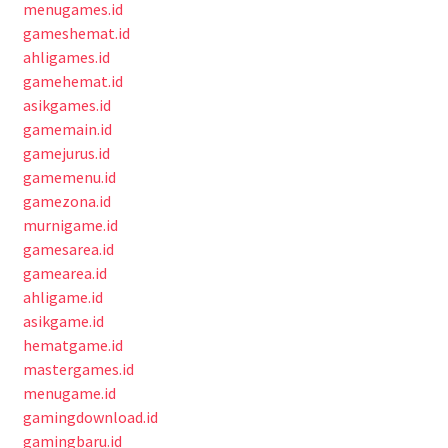
menugames.id
gameshemat.id
ahligames.id
gamehemat.id
asikgames.id
gamemain.id
gamejurus.id
gamemenu.id
gamezona.id
murnigame.id
gamesarea.id
gamearea.id
ahligame.id
asikgame.id
hematgame.id
mastergames.id
menugame.id
gamingdownload.id
gamingbaru.id