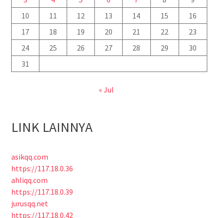
10
11
12
13
14
15
16
17
18
19
20
21
22
23
24
25
26
27
28
29
30
31
« Jul
LINK LAINNYA
asikqq.com
https://117.18.0.36
ahliqq.com
https://117.18.0.39
jurusqq.net
https://117.18.0.42