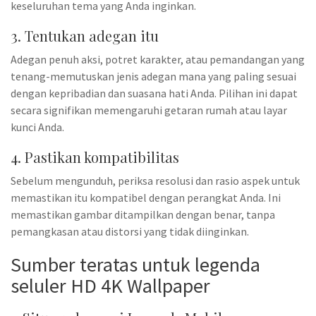
keseluruhan tema yang Anda inginkan.
3. Tentukan adegan itu
Adegan penuh aksi, potret karakter, atau pemandangan yang
tenang-memutuskan jenis adegan mana yang paling sesuai
dengan kepribadian dan suasana hati Anda. Pilihan ini dapat
secara signifikan memengaruhi getaran rumah atau layar
kunci Anda.
4. Pastikan kompatibilitas
Sebelum mengunduh, periksa resolusi dan rasio aspek untuk
memastikan itu kompatibel dengan perangkat Anda. Ini
memastikan gambar ditampilkan dengan benar, tanpa
pemangkasan atau distorsi yang tidak diinginkan.
Sumber teratas untuk legenda
seluler HD 4K Wallpaper