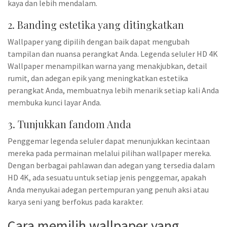
kaya dan lebih mendalam.
2. Banding estetika yang ditingkatkan
Wallpaper yang dipilih dengan baik dapat mengubah
tampilan dan nuansa perangkat Anda. Legenda seluler HD 4K
Wallpaper menampilkan warna yang menakjubkan, detail
rumit, dan adegan epik yang meningkatkan estetika
perangkat Anda, membuatnya lebih menarik setiap kali Anda
membuka kunci layar Anda.
3. Tunjukkan fandom Anda
Penggemar legenda seluler dapat menunjukkan kecintaan
mereka pada permainan melalui pilihan wallpaper mereka.
Dengan berbagai pahlawan dan adegan yang tersedia dalam
HD 4K, ada sesuatu untuk setiap jenis penggemar, apakah
Anda menyukai adegan pertempuran yang penuh aksi atau
karya seni yang berfokus pada karakter.
Cara memilih wallpaper yang