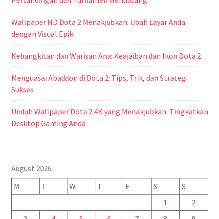
Pertandingan dan Turnamen Mendatang
Wallpaper HD Dota 2 Menakjubkan: Ubah Layar Anda
dengan Visual Epik
Kebangkitan dan Warisan Ana: Keajaiban dan Ikon Dota 2
Menguasai Abaddon di Dota 2: Tips, Trik, dan Strategi
Sukses
Unduh Wallpaper Dota 2 4K yang Menakjubkan: Tingkatkan
Desktop Gaming Anda
August 2026
M
T
W
T
F
S
S
1
2
3
4
5
6
7
8
9