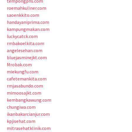
tempongpns.com
roemahkuliner.com
saoenkkito.com
handayaniprima.com
kampungmakan.com
luckycatck.com
rmbakoelkita.com
angelesehan.com
bluejasminejkt.com
Mrobak.com
miekungfu.com
cafetemankita.com
rmjasabundo.com
mimoosajkt.com
kembangkawung.com
chungiwa.com
ikanbakarcianjur.com
kpjisehat.com
mitrasehatklinik.com