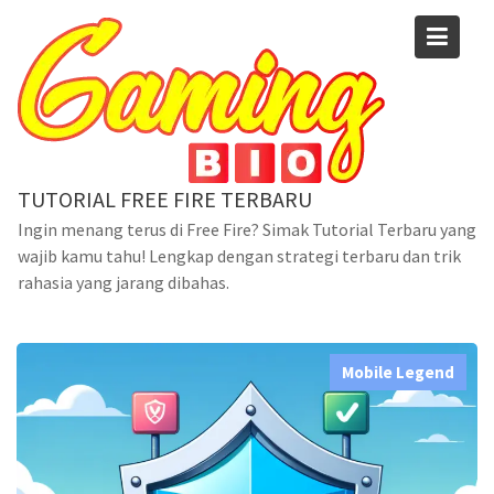
Skip
to
content
TUTORIAL FREE FIRE TERBARU
Blog
Ingin menang terus di Free Fire? Simak Tutorial Terbaru yang
wajib kamu tahu! Lengkap dengan strategi terbaru dan trik
Home
Mobile Legend
rahasia yang jarang dibahas.
Tips Memilih Jasa Joki Mobile Legend yang Aman dan
Terpercaya
Mobile Legend