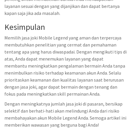
layanan sesuai dengan yang dijanjikan dan dapat bertanya
kapan saja jika ada masalah.
Kesimpulan
Memilih jasa joki Mobile Legend yang aman dan terpercaya
membutuhkan penelitian yang cermat dan pemahaman
tentang apa yang harus diwaspadai. Dengan mengikuti tips di
atas, Anda dapat menemukan layanan yang dapat
membantu meningkatkan pengalaman bermain Anda tanpa
menimbulkan risiko terhadap keamanan akun Anda. Selalu
prioritaskan keamanan dan kualitas layanan saat berurusan
dengan jasa joki, agar dapat bermain dengan tenang dan
fokus pada meningkatkan skill permainan Anda.
Dengan meningkatnya jumlah jasa joki di pasaran, bersikap
selektif dan berhati-hati akan melindungi Anda dari risiko
membahayakan akun Mobile Legend Anda. Semoga artikel ini
memberikan wawasan yang berguna bagi Anda!