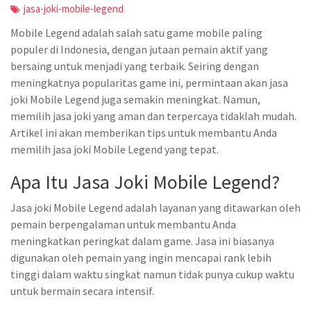
jasa-joki-mobile-legend
Mobile Legend adalah salah satu game mobile paling
populer di Indonesia, dengan jutaan pemain aktif yang
bersaing untuk menjadi yang terbaik. Seiring dengan
meningkatnya popularitas game ini, permintaan akan jasa
joki Mobile Legend juga semakin meningkat. Namun,
memilih jasa joki yang aman dan terpercaya tidaklah mudah.
Artikel ini akan memberikan tips untuk membantu Anda
memilih jasa joki Mobile Legend yang tepat.
Apa Itu Jasa Joki Mobile Legend?
Jasa joki Mobile Legend adalah layanan yang ditawarkan oleh
pemain berpengalaman untuk membantu Anda
meningkatkan peringkat dalam game. Jasa ini biasanya
digunakan oleh pemain yang ingin mencapai rank lebih
tinggi dalam waktu singkat namun tidak punya cukup waktu
untuk bermain secara intensif.