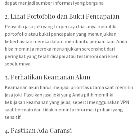
dapat menjadi sumber informasi yang berguna.
2. Lihat Portofolio dan Bukti Pencapaian
Penyedia jasa joki yang terpercaya biasanya memiliki
portofolio atau bukti pencapaian yang menunjukkan
keberhasilan mereka dalam membantu pemain lain. Anda
bisa meminta mereka menunjukkan screenshot dari
peringkat yang telah dicapai atau testimoni dari klien
sebelumnya.
3. Perhatikan Keamanan Akun
Keamanan akun harus menjadi prioritas utama saat memilih
jasa joki. Pastikan jasa joki yang Anda pilih memiliki
kebijakan keamanan yang jelas, seperti menggunakan VPN
saat bermain dan tidak meminta informasi pribadi yang
sensitif.
4. Pastikan Ada Garansi