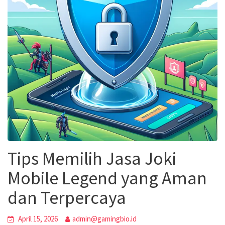
Tips Memilih Jasa Joki
Mobile Legend yang Aman
dan Terpercaya
April 15, 2026
admin@gamingbio.id