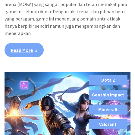
arena (MOBA) yang sangat populer dan telah memikat para
gamer di seluruh dunia. Dengan aksi cepat dan pilihan hero
yang beragam, game ini menantang pemain untuk tidak
hanya berpikir sendiri namun juga mengembangkan dan
menerapkan
Read More
Dota 2
,
Genshin Impact
,
Minecraft
,
Valorant