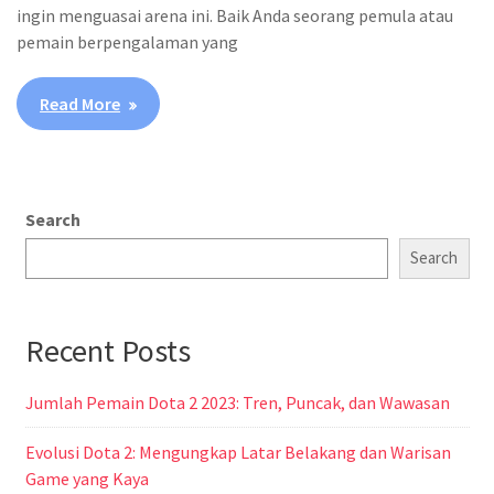
ingin menguasai arena ini. Baik Anda seorang pemula atau
pemain berpengalaman yang
Read More
Search
Search
Recent Posts
Jumlah Pemain Dota 2 2023: Tren, Puncak, dan Wawasan
Evolusi Dota 2: Mengungkap Latar Belakang dan Warisan
Game yang Kaya