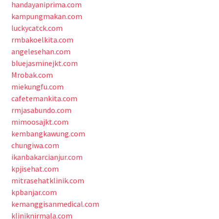
handayaniprima.com
kampungmakan.com
luckycatck.com
rmbakoelkita.com
angelesehan.com
bluejasminejkt.com
Mrobak.com
miekungfu.com
cafetemankita.com
rmjasabundo.com
mimoosajkt.com
kembangkawung.com
chungiwa.com
ikanbakarcianjur.com
kpjisehat.com
mitrasehatklinik.com
kpbanjar.com
kemanggisanmedical.com
kliniknirmala.com