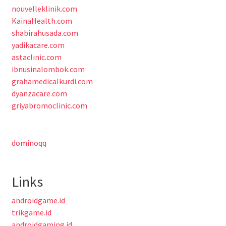
nouvelleklinik.com
KainaHealth.com
shabirahusada.com
yadikacare.com
astaclinic.com
ibnusinalombok.com
grahamedicalkurdi.com
dyanzacare.com
griyabromoclinic.com
dominoqq
Links
androidgame.id
trikgame.id
androidgaming.id