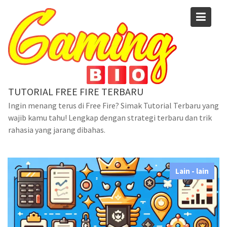
Skip
to
content
TUTORIAL FREE FIRE TERBARU
Tag:
level-di-mobile-
Ingin menang terus di Free Fire? Simak Tutorial Terbaru yang
wajib kamu tahu! Lengkap dengan strategi terbaru dan trik
legend
rahasia yang jarang dibahas.
Home
level-di-mobile-legend
Lain - lain