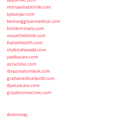
mitrasehatklinik.com
kpbanjar.com
kemanggisanmedical.com
kliniknirmala.com
nouvelleklinik.com
KainaHealth.com
shabirahusada.com
yadikacare.com
astaclinic.com
ibnusinalombok.com
grahamedicalkurdi.com
dyanzacare.com
griyabromoclinic.com
dominoqq