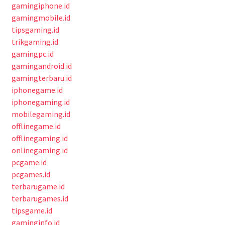
gamingiphone.id
gamingmobile.id
tipsgaming.id
trikgaming.id
gamingpc.id
gamingandroid.id
gamingterbaru.id
iphonegame.id
iphonegaming.id
mobilegaming.id
offlinegame.id
offlinegaming.id
onlinegaming.id
pcgame.id
pcgames.id
terbarugame.id
terbarugames.id
tipsgame.id
gaminginfo.id