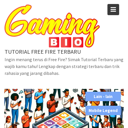
Skip
to
content
TUTORIAL FREE FIRE TERBARU
Tag:
kiosgamer-mobile-
Ingin menang terus di Free Fire? Simak Tutorial Terbaru yang
wajib kamu tahu! Lengkap dengan strategi terbaru dan trik
legend
rahasia yang jarang dibahas.
Home
kiosgamer-mobile-legend
Lain - lain
,
Mobile Legend