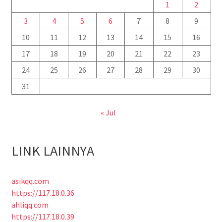
1
2
3
4
5
6
7
8
9
10
11
12
13
14
15
16
17
18
19
20
21
22
23
24
25
26
27
28
29
30
31
« Jul
LINK LAINNYA
asikqq.com
https://117.18.0.36
ahliqq.com
https://117.18.0.39