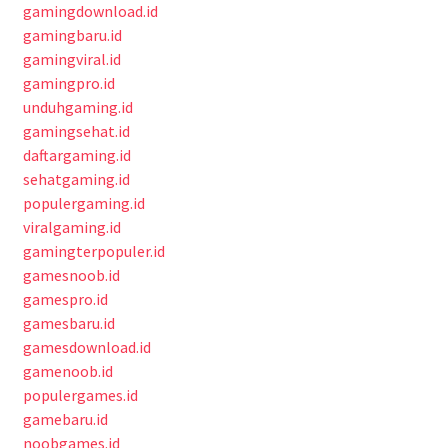
gamingdownload.id
gamingbaru.id
gamingviral.id
gamingpro.id
unduhgaming.id
gamingsehat.id
daftargaming.id
sehatgaming.id
populergaming.id
viralgaming.id
gamingterpopuler.id
gamesnoob.id
gamespro.id
gamesbaru.id
gamesdownload.id
gamenoob.id
populergames.id
gamebaru.id
noobgames.id