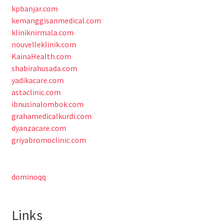
kpbanjar.com
kemanggisanmedical.com
kliniknirmala.com
nouvelleklinik.com
KainaHealth.com
shabirahusada.com
yadikacare.com
astaclinic.com
ibnusinalombok.com
grahamedicalkurdi.com
dyanzacare.com
griyabromoclinic.com
dominoqq
Links