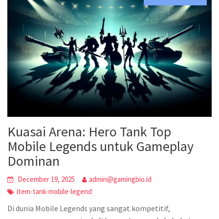
Kuasai Arena: Hero Tank Top
Mobile Legends untuk Gameplay
Dominan
December 19, 2025
admin@gamingbio.id
item-tank-mobile-legend
Di dunia Mobile Legends yang sangat kompetitif,