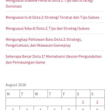
Menguasai Shadow Fiend di Dota 2: Tips dan Strategi
Dominasi
Menguasai Io di Dota 2: Strategi Teratas dan Tips Sukses
Menguasai Yuka di Dota 2: Tips dan Strategi Sukses
Mengungkap Pahlawan Baru Dota 2: Strategi,
Pengetahuan, dan Wawasan Gameplay
Seberapa Besar Dota 2? Memahami Ukuran Pengunduhan
dan Pemasangan Game
August 2026
M
T
W
T
F
S
S
1
2
3
4
5
6
7
8
9