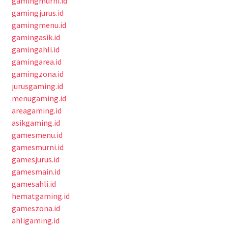
gamingmurni.id
gamingjurus.id
gamingmenu.id
gamingasik.id
gamingahli.id
gamingarea.id
gamingzona.id
jurusgaming.id
menugaming.id
areagaming.id
asikgaming.id
gamesmenu.id
gamesmurni.id
gamesjurus.id
gamesmain.id
gamesahli.id
hematgaming.id
gameszona.id
ahligaming.id