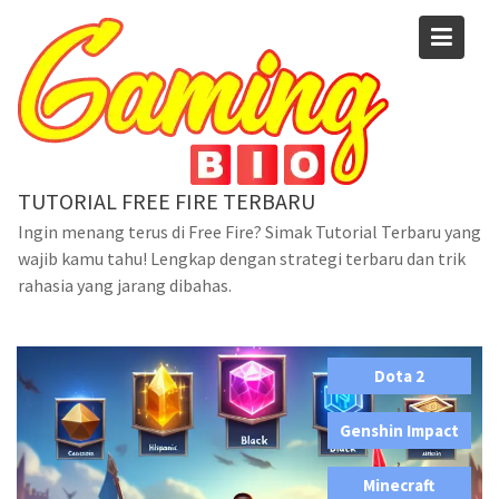
Skip
to
content
TUTORIAL FREE FIRE TERBARU
Tag:
item-tank-mobile-
Ingin menang terus di Free Fire? Simak Tutorial Terbaru yang
wajib kamu tahu! Lengkap dengan strategi terbaru dan trik
legend
rahasia yang jarang dibahas.
Home
item-tank-mobile-legend
Dota 2
,
Genshin Impact
,
Minecraft