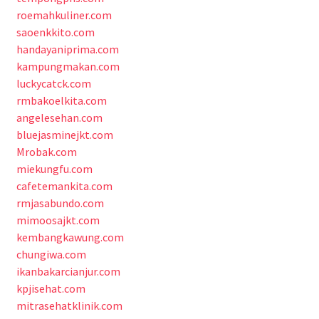
roemahkuliner.com
saoenkkito.com
handayaniprima.com
kampungmakan.com
luckycatck.com
rmbakoelkita.com
angelesehan.com
bluejasminejkt.com
Mrobak.com
miekungfu.com
cafetemankita.com
rmjasabundo.com
mimoosajkt.com
kembangkawung.com
chungiwa.com
ikanbakarcianjur.com
kpjisehat.com
mitrasehatklinik.com