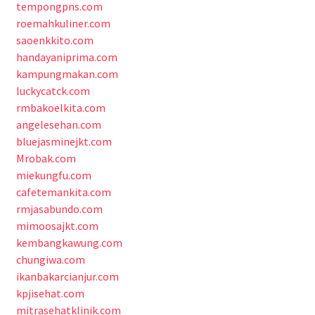
tempongpns.com
roemahkuliner.com
saoenkkito.com
handayaniprima.com
kampungmakan.com
luckycatck.com
rmbakoelkita.com
angelesehan.com
bluejasminejkt.com
Mrobak.com
miekungfu.com
cafetemankita.com
rmjasabundo.com
mimoosajkt.com
kembangkawung.com
chungiwa.com
ikanbakarcianjur.com
kpjisehat.com
mitrasehatklinik.com