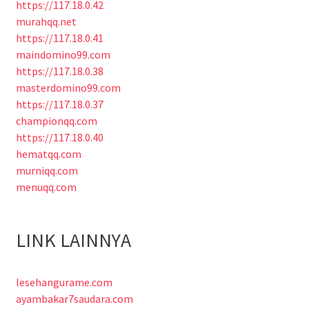
https://117.18.0.42
murahqq.net
https://117.18.0.41
maindomino99.com
https://117.18.0.38
masterdomino99.com
https://117.18.0.37
championqq.com
https://117.18.0.40
hematqq.com
murniqq.com
menuqq.com
LINK LAINNYA
lesehangurame.com
ayambakar7saudara.com