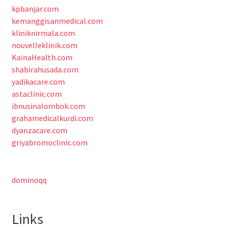
kpbanjar.com
kemanggisanmedical.com
kliniknirmala.com
nouvelleklinik.com
KainaHealth.com
shabirahusada.com
yadikacare.com
astaclinic.com
ibnusinalombok.com
grahamedicalkurdi.com
dyanzacare.com
griyabromoclinic.com
dominoqq
Links