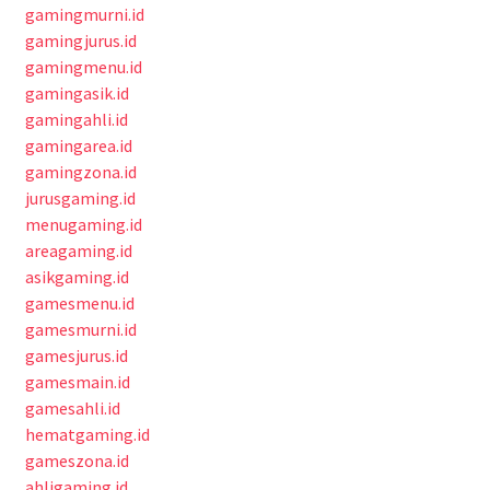
gamingmurni.id
gamingjurus.id
gamingmenu.id
gamingasik.id
gamingahli.id
gamingarea.id
gamingzona.id
jurusgaming.id
menugaming.id
areagaming.id
asikgaming.id
gamesmenu.id
gamesmurni.id
gamesjurus.id
gamesmain.id
gamesahli.id
hematgaming.id
gameszona.id
ahligaming.id