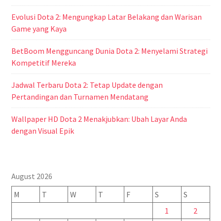
Evolusi Dota 2: Mengungkap Latar Belakang dan Warisan
Game yang Kaya
BetBoom Mengguncang Dunia Dota 2: Menyelami Strategi
Kompetitif Mereka
Jadwal Terbaru Dota 2: Tetap Update dengan
Pertandingan dan Turnamen Mendatang
Wallpaper HD Dota 2 Menakjubkan: Ubah Layar Anda
dengan Visual Epik
August 2026
M
T
W
T
F
S
S
1
2