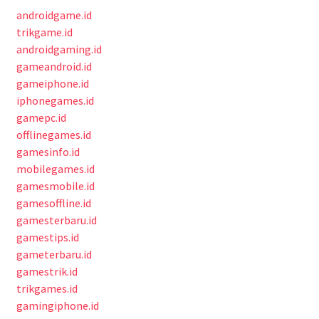
androidgame.id
trikgame.id
androidgaming.id
gameandroid.id
gameiphone.id
iphonegames.id
gamepc.id
offlinegames.id
gamesinfo.id
mobilegames.id
gamesmobile.id
gamesoffline.id
gamesterbaru.id
gamestips.id
gameterbaru.id
gamestrik.id
trikgames.id
gamingiphone.id