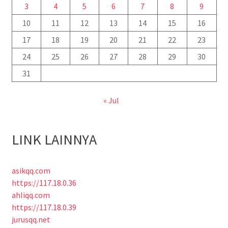
3
4
5
6
7
8
9
10
11
12
13
14
15
16
17
18
19
20
21
22
23
24
25
26
27
28
29
30
31
« Jul
LINK LAINNYA
asikqq.com
https://117.18.0.36
ahliqq.com
https://117.18.0.39
jurusqq.net