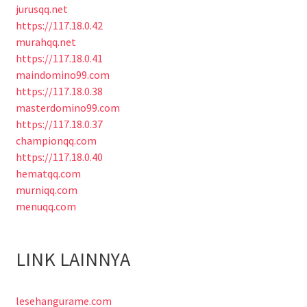
jurusqq.net
https://117.18.0.42
murahqq.net
https://117.18.0.41
maindomino99.com
https://117.18.0.38
masterdomino99.com
https://117.18.0.37
championqq.com
https://117.18.0.40
hematqq.com
murniqq.com
menuqq.com
LINK LAINNYA
lesehangurame.com