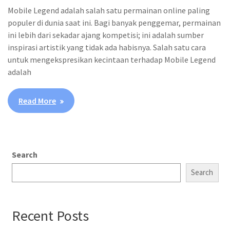
Mobile Legend adalah salah satu permainan online paling
populer di dunia saat ini. Bagi banyak penggemar, permainan
ini lebih dari sekadar ajang kompetisi; ini adalah sumber
inspirasi artistik yang tidak ada habisnya. Salah satu cara
untuk mengekspresikan kecintaan terhadap Mobile Legend
adalah
Read More
Search
Search
Recent Posts