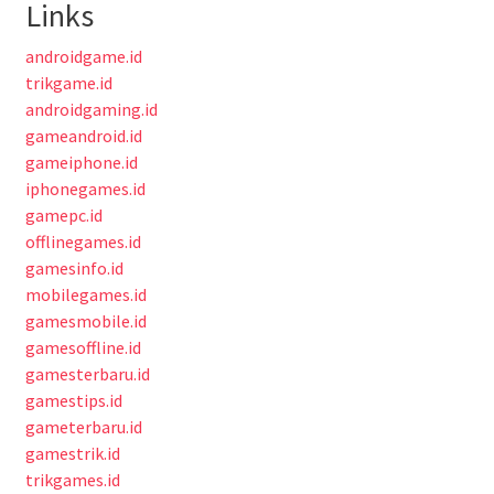
Links
androidgame.id
trikgame.id
androidgaming.id
gameandroid.id
gameiphone.id
iphonegames.id
gamepc.id
offlinegames.id
gamesinfo.id
mobilegames.id
gamesmobile.id
gamesoffline.id
gamesterbaru.id
gamestips.id
gameterbaru.id
gamestrik.id
trikgames.id