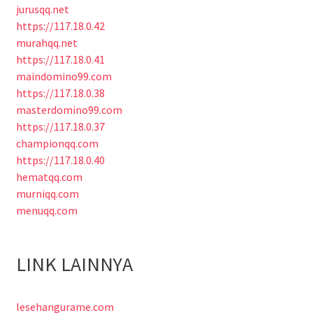
jurusqq.net
https://117.18.0.42
murahqq.net
https://117.18.0.41
maindomino99.com
https://117.18.0.38
masterdomino99.com
https://117.18.0.37
championqq.com
https://117.18.0.40
hematqq.com
murniqq.com
menuqq.com
LINK LAINNYA
lesehangurame.com