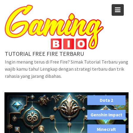
Skip
to
content
TUTORIAL FREE FIRE TERBARU
Tag:
diamond-mobile-
Ingin menang terus di Free Fire? Simak Tutorial Terbaru yang
wajib kamu tahu! Lengkap dengan strategi terbaru dan trik
legend
rahasia yang jarang dibahas.
Home
diamond-mobile-legend
Dota 2
,
Genshin Impact
,
Minecraft