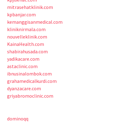
mitrasehatklinik.com
kpbanjar.com
kemanggisanmedical.com
kliniknirmala.com
nouvelleklinik.com
KainaHealth.com
shabirahusada.com
yadikacare.com
astaclinic.com
ibnusinalombok.com
grahamedicalkurdi.com
dyanzacare.com
griyabromoclinic.com
dominoqq