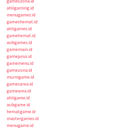
gameszona.id
ahligaming.id
menugames.id
gameshemat.id
ahligames.id
gamehemat.id
asikgames.id
gamemain.id
gamejurus.id
gamemenu.id
gamezona.id
murnigame.id
gamesarea.id
gamearea.id
ahligame.id
asikgame.id
hematgame.id
mastergames.id
menugame.id