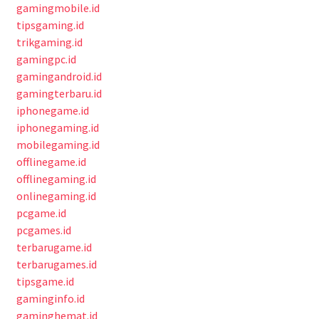
gamingmobile.id
tipsgaming.id
trikgaming.id
gamingpc.id
gamingandroid.id
gamingterbaru.id
iphonegame.id
iphonegaming.id
mobilegaming.id
offlinegame.id
offlinegaming.id
onlinegaming.id
pcgame.id
pcgames.id
terbarugame.id
terbarugames.id
tipsgame.id
gaminginfo.id
gaminghemat.id