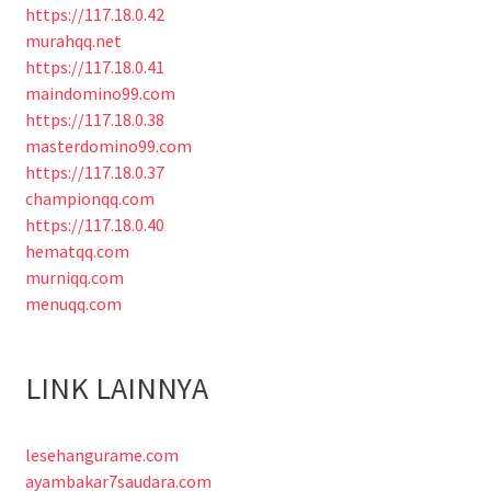
https://117.18.0.42
murahqq.net
https://117.18.0.41
maindomino99.com
https://117.18.0.38
masterdomino99.com
https://117.18.0.37
championqq.com
https://117.18.0.40
hematqq.com
murniqq.com
menuqq.com
LINK LAINNYA
lesehangurame.com
ayambakar7saudara.com