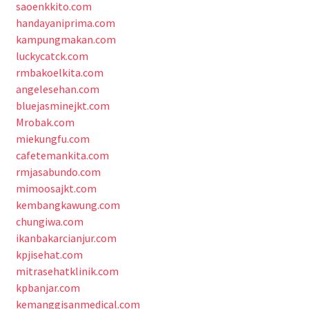
saoenkkito.com
handayaniprima.com
kampungmakan.com
luckycatck.com
rmbakoelkita.com
angelesehan.com
bluejasminejkt.com
Mrobak.com
miekungfu.com
cafetemankita.com
rmjasabundo.com
mimoosajkt.com
kembangkawung.com
chungiwa.com
ikanbakarcianjur.com
kpjisehat.com
mitrasehatklinik.com
kpbanjar.com
kemanggisanmedical.com