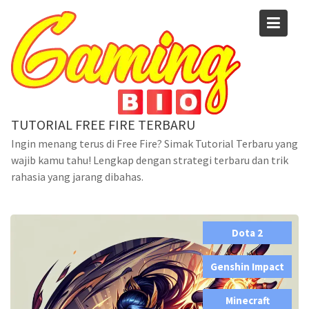
Skip
to
content
TUTORIAL FREE FIRE TERBARU
Blog
Ingin menang terus di Free Fire? Simak Tutorial Terbaru yang
wajib kamu tahu! Lengkap dengan strategi terbaru dan trik
Home
Dota 2
rahasia yang jarang dibahas.
Strategi Terbaik Menggunakan Hero Terbaru di Mobile
Legends
Dota 2
,
Genshin Impact
,
Minecraft