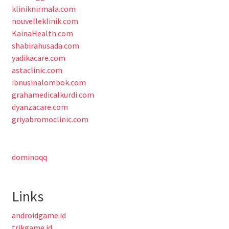
kliniknirmala.com
nouvelleklinik.com
KainaHealth.com
shabirahusada.com
yadikacare.com
astaclinic.com
ibnusinalombok.com
grahamedicalkurdi.com
dyanzacare.com
griyabromoclinic.com
dominoqq
Links
androidgame.id
trikgame.id