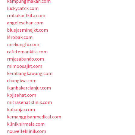
kampungmakan.com
luckycatck.com
rmbakoelkita.com
angelesehan.com
bluejasminejkt.com
Mrobak.com
miekungfu.com
cafetemankita.com
rmjasabundo.com
mimoosajkt.com
kembangkawung.com
chungiwa.com
ikanbakarcianjur.com
kpjisehat.com
mitrasehatklinik.com
kpbanjar.com
kemanggisanmedical.com
kliniknirmala.com
nouvelleklinik.com