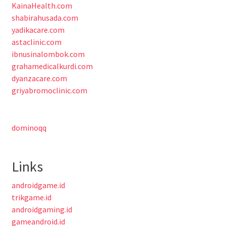
KainaHealth.com
shabirahusada.com
yadikacare.com
astaclinic.com
ibnusinalombok.com
grahamedicalkurdi.com
dyanzacare.com
griyabromoclinic.com
dominoqq
Links
androidgame.id
trikgame.id
androidgaming.id
gameandroid.id