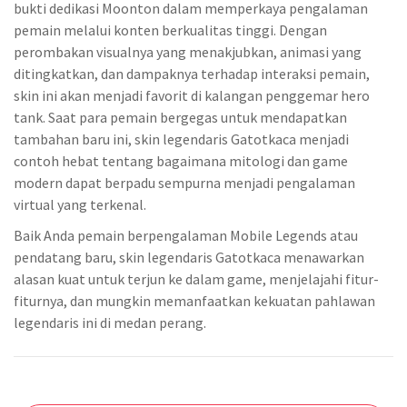
bukti dedikasi Moonton dalam memperkaya pengalaman
pemain melalui konten berkualitas tinggi. Dengan
perombakan visualnya yang menakjubkan, animasi yang
ditingkatkan, dan dampaknya terhadap interaksi pemain,
skin ini akan menjadi favorit di kalangan penggemar hero
tank. Saat para pemain bergegas untuk mendapatkan
tambahan baru ini, skin legendaris Gatotkaca menjadi
contoh hebat tentang bagaimana mitologi dan game
modern dapat berpadu sempurna menjadi pengalaman
virtual yang terkenal.
Baik Anda pemain berpengalaman Mobile Legends atau
pendatang baru, skin legendaris Gatotkaca menawarkan
alasan kuat untuk terjun ke dalam game, menjelajahi fitur-
fiturnya, dan mungkin memanfaatkan kekuatan pahlawan
legendaris ini di medan perang.