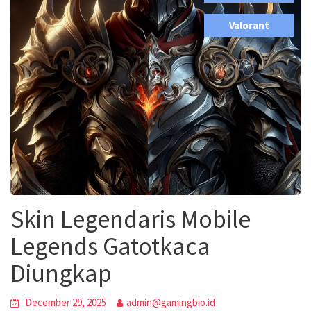
,
Valorant
Skin Legendaris Mobile
Legends Gatotkaca
Diungkap
December 29, 2025
admin@gamingbio.id