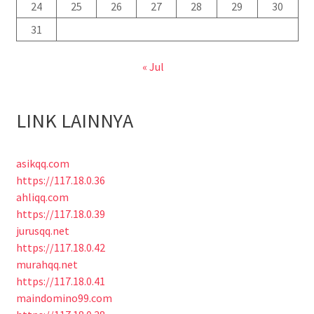
24
25
26
27
28
29
30
31
« Jul
LINK LAINNYA
asikqq.com
https://117.18.0.36
ahliqq.com
https://117.18.0.39
jurusqq.net
https://117.18.0.42
murahqq.net
https://117.18.0.41
maindomino99.com