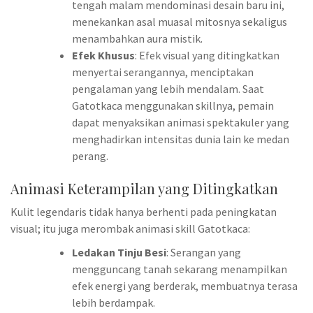
tengah malam mendominasi desain baru ini,
menekankan asal muasal mitosnya sekaligus
menambahkan aura mistik.
Efek Khusus
: Efek visual yang ditingkatkan
menyertai serangannya, menciptakan
pengalaman yang lebih mendalam. Saat
Gatotkaca menggunakan skillnya, pemain
dapat menyaksikan animasi spektakuler yang
menghadirkan intensitas dunia lain ke medan
perang.
Animasi Keterampilan yang Ditingkatkan
Kulit legendaris tidak hanya berhenti pada peningkatan
visual; itu juga merombak animasi skill Gatotkaca:
Ledakan Tinju Besi
: Serangan yang
mengguncang tanah sekarang menampilkan
efek energi yang berderak, membuatnya terasa
lebih berdampak.