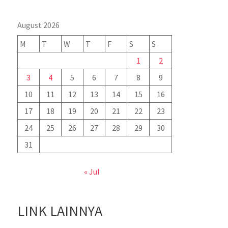
August 2026
M
T
W
T
F
S
S
1
2
3
4
5
6
7
8
9
10
11
12
13
14
15
16
17
18
19
20
21
22
23
24
25
26
27
28
29
30
31
« Jul
LINK LAINNYA