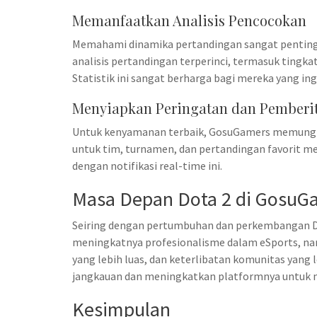
Memanfaatkan Analisis Pencocokan
Memahami dinamika pertandingan sangat penting 
analisis pertandingan terperinci, termasuk tingk
Statistik ini sangat berharga bagi mereka yan
Menyiapkan Peringatan dan Pemberi
Untuk kenyamanan terbaik, GosuGamers memungk
untuk tim, turnamen, dan pertandingan favorit me
dengan notifikasi real-time ini.
Masa Depan Dota 2 di GosuG
Seiring dengan pertumbuhan dan perkembangan Do
meningkatnya profesionalisme dalam eSports, nan
yang lebih luas, dan keterlibatan komunitas yan
jangkauan dan meningkatkan platformnya untuk m
Kesimpulan