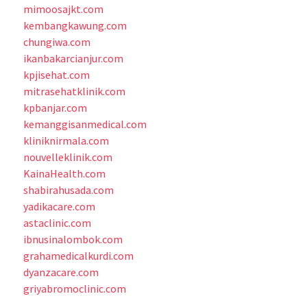
mimoosajkt.com
kembangkawung.com
chungiwa.com
ikanbakarcianjur.com
kpjisehat.com
mitrasehatklinik.com
kpbanjar.com
kemanggisanmedical.com
kliniknirmala.com
nouvelleklinik.com
KainaHealth.com
shabirahusada.com
yadikacare.com
astaclinic.com
ibnusinalombok.com
grahamedicalkurdi.com
dyanzacare.com
griyabromoclinic.com