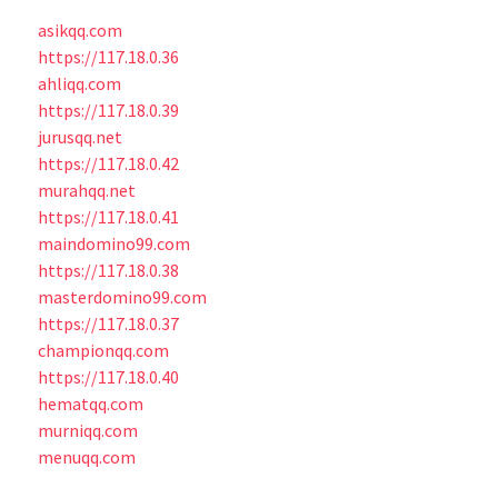
asikqq.com
https://117.18.0.36
ahliqq.com
https://117.18.0.39
jurusqq.net
https://117.18.0.42
murahqq.net
https://117.18.0.41
maindomino99.com
https://117.18.0.38
masterdomino99.com
https://117.18.0.37
championqq.com
https://117.18.0.40
hematqq.com
murniqq.com
menuqq.com