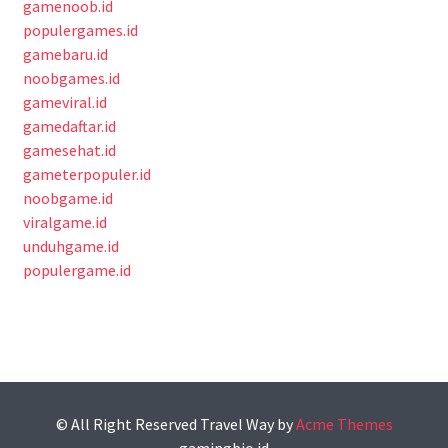
gamenoob.id
populergames.id
gamebaru.id
noobgames.id
gameviral.id
gamedaftar.id
gamesehat.id
gameterpopuler.id
noobgame.id
viralgame.id
unduhgame.id
populergame.id
© All Right Reserved
Travel Way by
Acme Themes