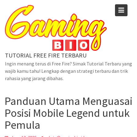
Skip
to
content
TUTORIAL FREE FIRE TERBARU
Blog
Ingin menang terus di Free Fire? Simak Tutorial Terbaru yang
wajib kamu tahu! Lengkap dengan strategi terbaru dan trik
Home
Mobile Legend
rahasia yang jarang dibahas.
Panduan Utama Menguasai Posisi Mobile Legend untuk
Pemula
Panduan Utama Menguasai
Posisi Mobile Legend untuk
Pemula