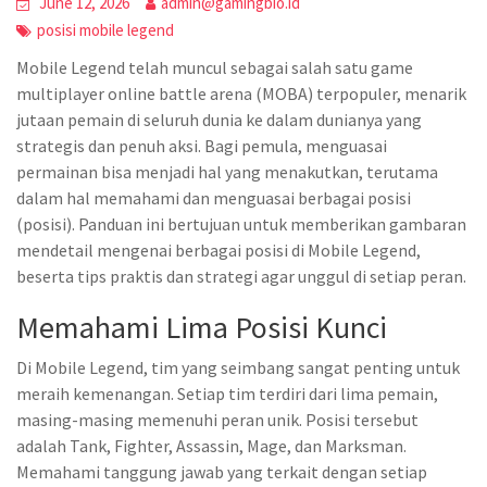
June 12, 2026
admin@gamingbio.id
posisi mobile legend
Mobile Legend telah muncul sebagai salah satu game
multiplayer online battle arena (MOBA) terpopuler, menarik
jutaan pemain di seluruh dunia ke dalam dunianya yang
strategis dan penuh aksi. Bagi pemula, menguasai
permainan bisa menjadi hal yang menakutkan, terutama
dalam hal memahami dan menguasai berbagai posisi
(posisi). Panduan ini bertujuan untuk memberikan gambaran
mendetail mengenai berbagai posisi di Mobile Legend,
beserta tips praktis dan strategi agar unggul di setiap peran.
Memahami Lima Posisi Kunci
Di Mobile Legend, tim yang seimbang sangat penting untuk
meraih kemenangan. Setiap tim terdiri dari lima pemain,
masing-masing memenuhi peran unik. Posisi tersebut
adalah Tank, Fighter, Assassin, Mage, dan Marksman.
Memahami tanggung jawab yang terkait dengan setiap