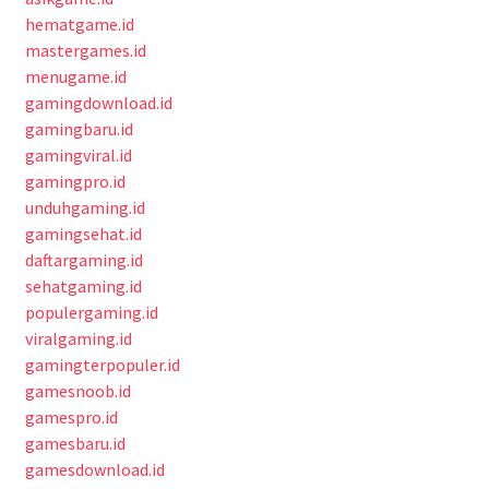
hematgame.id
mastergames.id
menugame.id
gamingdownload.id
gamingbaru.id
gamingviral.id
gamingpro.id
unduhgaming.id
gamingsehat.id
daftargaming.id
sehatgaming.id
populergaming.id
viralgaming.id
gamingterpopuler.id
gamesnoob.id
gamespro.id
gamesbaru.id
gamesdownload.id