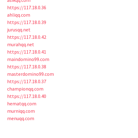
asikqq.com
https://117.18.0.36
ahliqq.com
https://117.18.0.39
jurusqq.net
https://117.18.0.42
murahqq.net
https://117.18.0.41
maindomino99.com
https://117.18.0.38
masterdomino99.com
https://117.18.0.37
championqq.com
https://117.18.0.40
hematqq.com
murniqq.com
menuqq.com