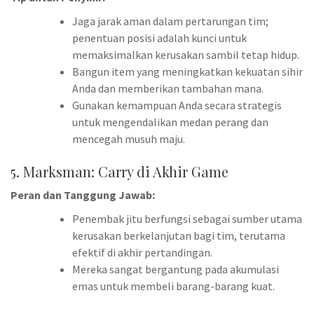
Jaga jarak aman dalam pertarungan tim;
penentuan posisi adalah kunci untuk
memaksimalkan kerusakan sambil tetap hidup.
Bangun item yang meningkatkan kekuatan sihir
Anda dan memberikan tambahan mana.
Gunakan kemampuan Anda secara strategis
untuk mengendalikan medan perang dan
mencegah musuh maju.
5. Marksman: Carry di Akhir Game
Peran dan Tanggung Jawab:
Penembak jitu berfungsi sebagai sumber utama
kerusakan berkelanjutan bagi tim, terutama
efektif di akhir pertandingan.
Mereka sangat bergantung pada akumulasi
emas untuk membeli barang-barang kuat.