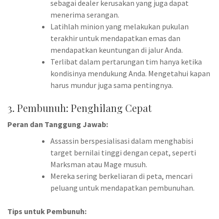
sebagai dealer kerusakan yang juga dapat
menerima serangan.
Latihlah minion yang melakukan pukulan
terakhir untuk mendapatkan emas dan
mendapatkan keuntungan di jalur Anda.
Terlibat dalam pertarungan tim hanya ketika
kondisinya mendukung Anda. Mengetahui kapan
harus mundur juga sama pentingnya.
3. Pembunuh: Penghilang Cepat
Peran dan Tanggung Jawab:
Assassin berspesialisasi dalam menghabisi
target bernilai tinggi dengan cepat, seperti
Marksman atau Mage musuh.
Mereka sering berkeliaran di peta, mencari
peluang untuk mendapatkan pembunuhan.
Tips untuk Pembunuh: