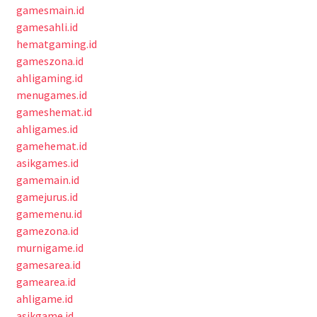
gamesmain.id
gamesahli.id
hematgaming.id
gameszona.id
ahligaming.id
menugames.id
gameshemat.id
ahligames.id
gamehemat.id
asikgames.id
gamemain.id
gamejurus.id
gamemenu.id
gamezona.id
murnigame.id
gamesarea.id
gamearea.id
ahligame.id
asikgame.id