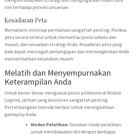
mengoordinasikan strategi dan mengingatkan rekan satu
tim terhadap potensi ancaman.
Kesadaran Peta
Memahami minimap permainan sangatlah penting. Periksa
peta secara teratur untuk memantau posisi sekutu dan
musuh, dan sesuaikan strategi Anda. Kesadaran peta yang
baik dapat mencegah penyergapan dan memungkinkan Anda
memanfaatkan kesalahan musuh.
Melatih dan Menyempurnakan
Keterampilan Anda
Untuk benar-benar menguasai posisi pilihanmu di Mobile
Legend, latihan yang konsisten sangatlah penting.
Pertimbangkan metode berikut untuk meningkatkan
gameplay Anda:
Modus Pelatihan:
Gunakan mode pelatihan
untuk membiasakan diri dengan berbagai