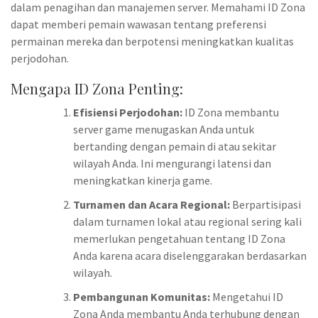
dalam penagihan dan manajemen server. Memahami ID Zona
dapat memberi pemain wawasan tentang preferensi
permainan mereka dan berpotensi meningkatkan kualitas
perjodohan.
Mengapa ID Zona Penting:
Efisiensi Perjodohan:
ID Zona membantu
server game menugaskan Anda untuk
bertanding dengan pemain di atau sekitar
wilayah Anda. Ini mengurangi latensi dan
meningkatkan kinerja game.
Turnamen dan Acara Regional:
Berpartisipasi
dalam turnamen lokal atau regional sering kali
memerlukan pengetahuan tentang ID Zona
Anda karena acara diselenggarakan berdasarkan
wilayah.
Pembangunan Komunitas:
Mengetahui ID
Zona Anda membantu Anda terhubung dengan