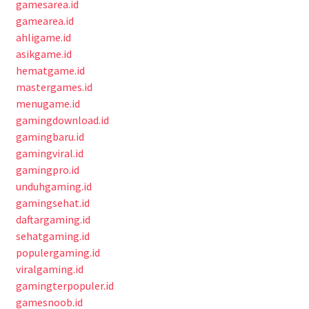
gamesarea.id
gamearea.id
ahligame.id
asikgame.id
hematgame.id
mastergames.id
menugame.id
gamingdownload.id
gamingbaru.id
gamingviral.id
gamingpro.id
unduhgaming.id
gamingsehat.id
daftargaming.id
sehatgaming.id
populergaming.id
viralgaming.id
gamingterpopuler.id
gamesnoob.id