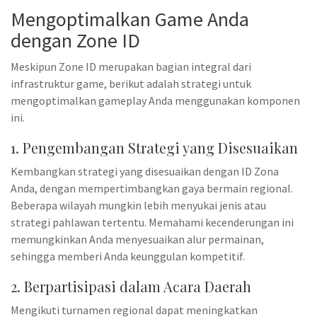
Mengoptimalkan Game Anda
dengan Zone ID
Meskipun Zone ID merupakan bagian integral dari
infrastruktur game, berikut adalah strategi untuk
mengoptimalkan gameplay Anda menggunakan komponen
ini.
1. Pengembangan Strategi yang Disesuaikan
Kembangkan strategi yang disesuaikan dengan ID Zona
Anda, dengan mempertimbangkan gaya bermain regional.
Beberapa wilayah mungkin lebih menyukai jenis atau
strategi pahlawan tertentu. Memahami kecenderungan ini
memungkinkan Anda menyesuaikan alur permainan,
sehingga memberi Anda keunggulan kompetitif.
2. Berpartisipasi dalam Acara Daerah
Mengikuti turnamen regional dapat meningkatkan