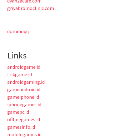
dyanzacare.com
griyabromoclinic.com
dominoqq
Links
androidgame.id
trikgame.id
androidgaming.id
gameandroid.id
gameiphone.id
iphonegames.id
gamepc.id
offlinegames.id
gamesinfo.id
mobilegames.id