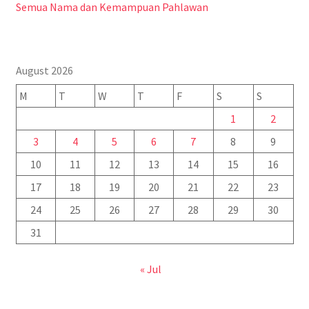
Semua Nama dan Kemampuan Pahlawan
August 2026
M
T
W
T
F
S
S
1
2
3
4
5
6
7
8
9
10
11
12
13
14
15
16
17
18
19
20
21
22
23
24
25
26
27
28
29
30
31
« Jul