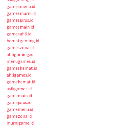
gamesmenu.id
gamesmurni.id
gamesjurus.id
gamesmain.id
gamesahli.id
hematgaming.id
gameszona.id
ahligaming.id
menugames.id
gameshemat.id
ahligames.id
gamehemat.id
asikgames.id
gamemain.id
gamejurus.id
gamemenu.id
gamezona.id
murnigame.id