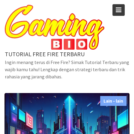
Skip
to
content
TUTORIAL FREE FIRE TERBARU
Blog
Ingin menang terus di Free Fire? Simak Tutorial Terbaru yang
wajib kamu tahu! Lengkap dengan strategi terbaru dan trik
Home
Lain - lain
rahasia yang jarang dibahas.
Mobile Legends: Nantikan Kemeriahan Event 11.11 Tahun
2024!
Lain - lain