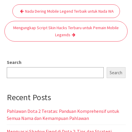
Post
Nada Dering Mobile Legend Terbaik untuk Nada WA
navigation
Mengungkap Script Skin Hacks Terbaru untuk Pemain Mobile
Legends
Search
Search
Recent Posts
Pahlawan Dota 2 Teratas: Panduan Komprehensif untuk
Semua Nama dan Kemampuan Pahlawan
Menguasai Shadow Fiend di Dota 2: Tips dan Strategi