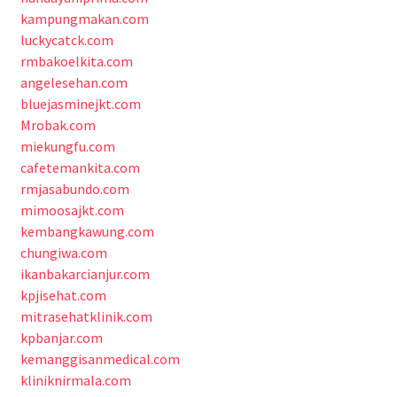
kampungmakan.com
luckycatck.com
rmbakoelkita.com
angelesehan.com
bluejasminejkt.com
Mrobak.com
miekungfu.com
cafetemankita.com
rmjasabundo.com
mimoosajkt.com
kembangkawung.com
chungiwa.com
ikanbakarcianjur.com
kpjisehat.com
mitrasehatklinik.com
kpbanjar.com
kemanggisanmedical.com
kliniknirmala.com