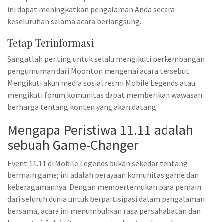
ini dapat meningkatkan pengalaman Anda secara
keseluruhan selama acara berlangsung.
Tetap Terinformasi
Sangatlah penting untuk selalu mengikuti perkembangan
pengumuman dari Moonton mengenai acara tersebut.
Mengikuti akun media sosial resmi Mobile Legends atau
mengikuti forum komunitas dapat memberikan wawasan
berharga tentang konten yang akan datang.
Mengapa Peristiwa 11.11 adalah
sebuah Game-Changer
Event 11.11 di Mobile Legends bukan sekedar tentang
bermain game; ini adalah perayaan komunitas game dan
keberagamannya. Dengan mempertemukan para pemain
dari seluruh dunia untuk berpartisipasi dalam pengalaman
bersama, acara ini menumbuhkan rasa persahabatan dan