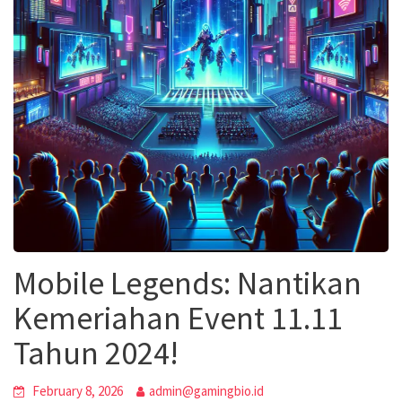
Mobile Legends: Nantikan
Kemeriahan Event 11.11
Tahun 2024!
February 8, 2026
admin@gamingbio.id