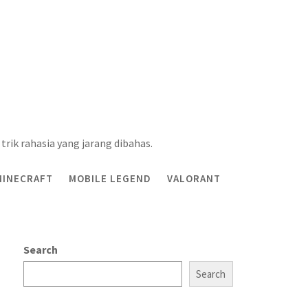
trik rahasia yang jarang dibahas.
MINECRAFT
MOBILE LEGEND
VALORANT
egi, Kemenangan, dan Sorotan
Search
Search