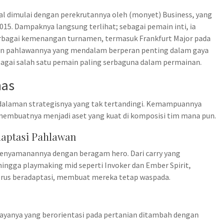
nal dimulai dengan perekrutannya oleh (monyet) Business, yang
5. Dampaknya langsung terlihat; sebagai pemain inti, ia
bagai kemenangan turnamen, termasuk Frankfurt Major pada
n pahlawannya yang mendalam berperan penting dalam gaya
agai salah satu pemain paling serbaguna dalam permainan.
has
edalaman strategisnya yang tak tertandingi. Kemampuannya
membuatnya menjadi aset yang kuat di komposisi tim mana pun.
aptasi Pahlawan
 kenyamanannya dengan beragam hero. Dari carry yang
ingga playmaking mid seperti Invoker dan Ember Spirit,
rus beradaptasi, membuat mereka tetap waspada.
h gayanya yang berorientasi pada pertanian ditambah dengan