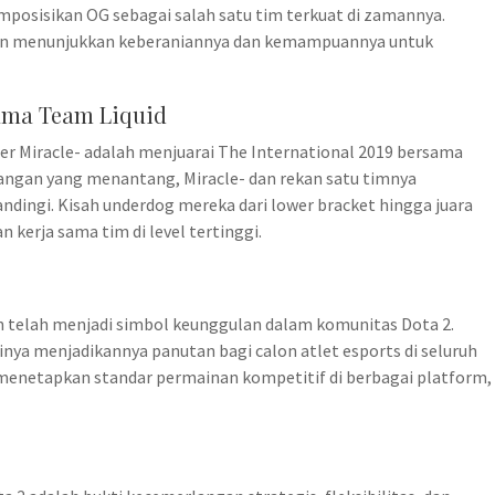
osisikan OG sebagai salah satu tim terkuat di zamannya.
isten menunjukkan keberaniannya dan kemampuannya untuk
ama Team Liquid
ier Miracle- adalah menjuarai The International 2019 bersama
tangan yang menantang, Miracle- dan rekan satu timnya
ndingi. Kisah underdog mereka dari lower bracket hingga juara
 kerja sama tim di level tertinggi.
n telah menjadi simbol keunggulan dalam komunitas Dota 2.
sinya menjadikannya panutan bagi calon atlet esports di seluruh
 menetapkan standar permainan kompetitif di berbagai platform,