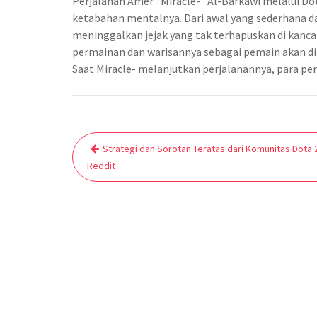
Perjalanan Amer “Miracle-” Al-Barkawi melalui Dota
ketabahan mentalnya. Dari awal yang sederhana da
meninggalkan jejak yang tak terhapuskan di kancah
permainan dan warisannya sebagai pemain akan di
Saat Miracle- melanjutkan perjalanannya, para 
Post
Strategi dan Sorotan Teratas dari Komunitas Dota 2
navigation
Reddit