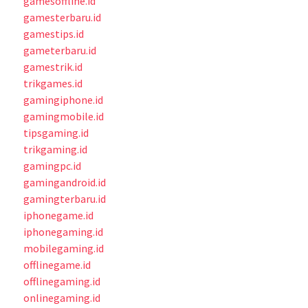
gamesoffline.id
gamesterbaru.id
gamestips.id
gameterbaru.id
gamestrik.id
trikgames.id
gamingiphone.id
gamingmobile.id
tipsgaming.id
trikgaming.id
gamingpc.id
gamingandroid.id
gamingterbaru.id
iphonegame.id
iphonegaming.id
mobilegaming.id
offlinegame.id
offlinegaming.id
onlinegaming.id