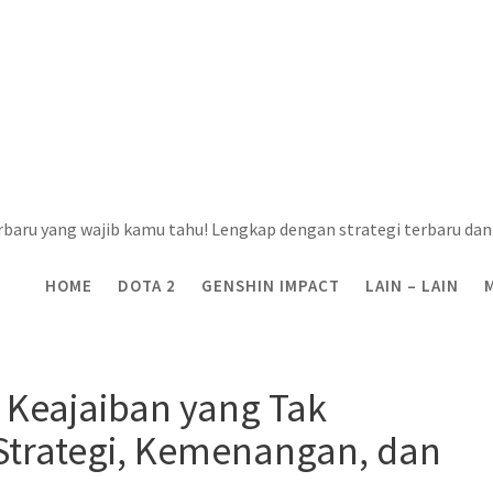
rbaru yang wajib kamu tahu! Lengkap dengan strategi terbaru dan 
HOME
DOTA 2
GENSHIN IMPACT
LAIN – LAIN
nan Keajaiban yang Tak Terhentikan di Dota 2: Strat
 Keajaiban yang Tak
 Strategi, Kemenangan, dan