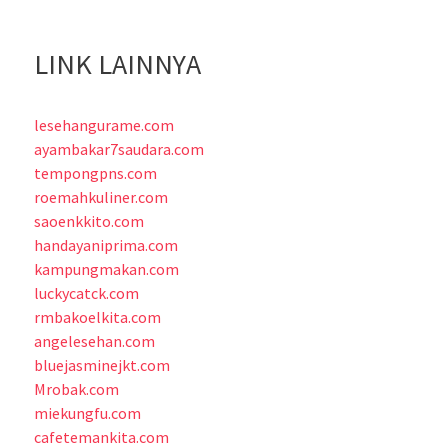
LINK LAINNYA
lesehangurame.com
ayambakar7saudara.com
tempongpns.com
roemahkuliner.com
saoenkkito.com
handayaniprima.com
kampungmakan.com
luckycatck.com
rmbakoelkita.com
angelesehan.com
bluejasminejkt.com
Mrobak.com
miekungfu.com
cafetemankita.com