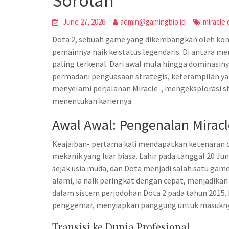
Sorotan
June 27, 2026
admin@gamingbio.id
miracle 
Dota 2, sebuah game yang dikembangkan oleh komu
pemainnya naik ke status legendaris. Di antara me
paling terkenal. Dari awal mula hingga dominasiny
permadani penguasaan strategis, keterampilan yan
menyelami perjalanan Miracle-, mengeksplorasi s
menentukan kariernya.
Awal Awal: Pengenalan Miracl
Keajaiban- pertama kali mendapatkan ketenaran 
mekanik yang luar biasa. Lahir pada tanggal 20 Ju
sejak usia muda, dan Dota menjadi salah satu ga
alami, ia naik peringkat dengan cepat, menjadikan
dalam sistem perjodohan Dota 2 pada tahun 2015. 
penggemar, menyiapkan panggung untuk masuknya 
Transisi ke Dunia Profesional