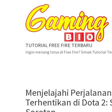
Skip
to
content
TUTORIAL FREE FIRE TERBARU
Ingin menang terus di Free Fire? Simak Tutorial Te
Blog
Menjelajahi Perjala
Home
Mobile Legend
Menjelajahi Perjalanan
Terhentikan di Dota 2: