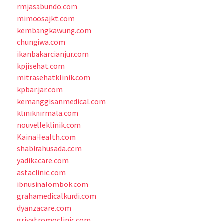
rmjasabundo.com
mimoosajkt.com
kembangkawung.com
chungiwa.com
ikanbakarcianjur.com
kpjisehat.com
mitrasehatklinik.com
kpbanjar.com
kemanggisanmedical.com
kliniknirmala.com
nouvelleklinik.com
KainaHealth.com
shabirahusada.com
yadikacare.com
astaclinic.com
ibnusinalombok.com
grahamedicalkurdi.com
dyanzacare.com
griyabromoclinic.com