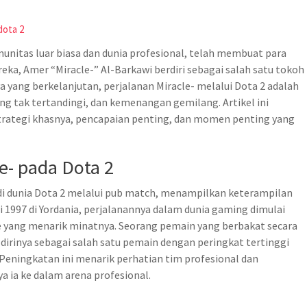
dota 2
nitas luar biasa dan dunia profesional, telah membuat para
reka, Amer “Miracle-” Al-Barkawi berdiri sebagai salah satu tokoh
a yang berkelanjutan, perjalanan Miracle- melalui Dota 2 adalah
g tak tertandingi, dan kemenangan gemilang. Artikel ini
trategi khasnya, pencapaian penting, dan momen penting yang
e- pada Dota 2
di dunia Dota 2 melalui pub match, menampilkan keterampilan
ni 1997 di Yordania, perjalanannya dalam dunia gaming dimulai
me yang menarik minatnya. Seorang pemain yang berbakat secara
 dirinya sebagai salah satu pemain dengan peringkat tertinggi
Peningkatan ini menarik perhatian tim profesional dan
ia ke dalam arena profesional.