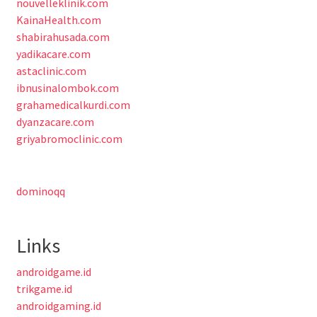
nouvelleklinik.com
KainaHealth.com
shabirahusada.com
yadikacare.com
astaclinic.com
ibnusinalombok.com
grahamedicalkurdi.com
dyanzacare.com
griyabromoclinic.com
dominoqq
Links
androidgame.id
trikgame.id
androidgaming.id