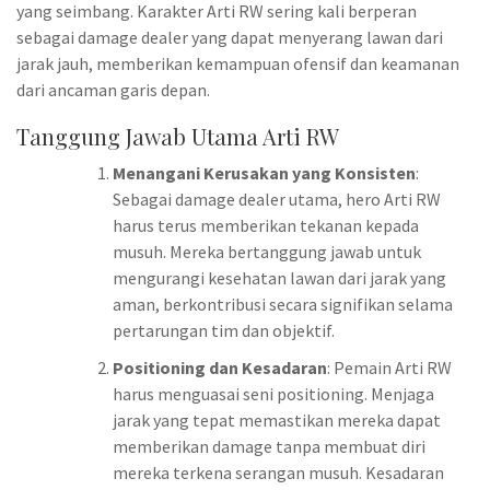
yang seimbang. Karakter Arti RW sering kali berperan
sebagai damage dealer yang dapat menyerang lawan dari
jarak jauh, memberikan kemampuan ofensif dan keamanan
dari ancaman garis depan.
Tanggung Jawab Utama Arti RW
Menangani Kerusakan yang Konsisten
:
Sebagai damage dealer utama, hero Arti RW
harus terus memberikan tekanan kepada
musuh. Mereka bertanggung jawab untuk
mengurangi kesehatan lawan dari jarak yang
aman, berkontribusi secara signifikan selama
pertarungan tim dan objektif.
Positioning dan Kesadaran
: Pemain Arti RW
harus menguasai seni positioning. Menjaga
jarak yang tepat memastikan mereka dapat
memberikan damage tanpa membuat diri
mereka terkena serangan musuh. Kesadaran