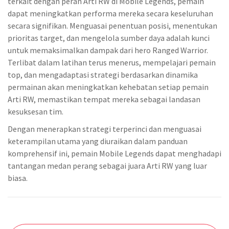
terkait dengan peran Arti RW di Mobile Legends, pemain
dapat meningkatkan performa mereka secara keseluruhan
secara signifikan. Menguasai penentuan posisi, menentukan
prioritas target, dan mengelola sumber daya adalah kunci
untuk memaksimalkan dampak dari hero Ranged Warrior.
Terlibat dalam latihan terus menerus, mempelajari pemain
top, dan mengadaptasi strategi berdasarkan dinamika
permainan akan meningkatkan kehebatan setiap pemain
Arti RW, memastikan tempat mereka sebagai landasan
kesuksesan tim.
Dengan menerapkan strategi terperinci dan menguasai
keterampilan utama yang diuraikan dalam panduan
komprehensif ini, pemain Mobile Legends dapat menghadapi
tantangan medan perang sebagai juara Arti RW yang luar
biasa.