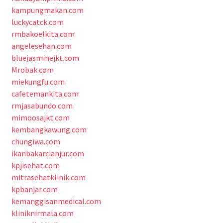
kampungmakan.com
luckycatck.com
rmbakoelkita.com
angelesehan.com
bluejasminejkt.com
Mrobak.com
miekungfu.com
cafetemankita.com
rmjasabundo.com
mimoosajkt.com
kembangkawung.com
chungiwa.com
ikanbakarcianjur.com
kpjisehat.com
mitrasehatklinik.com
kpbanjar.com
kemanggisanmedical.com
kliniknirmala.com