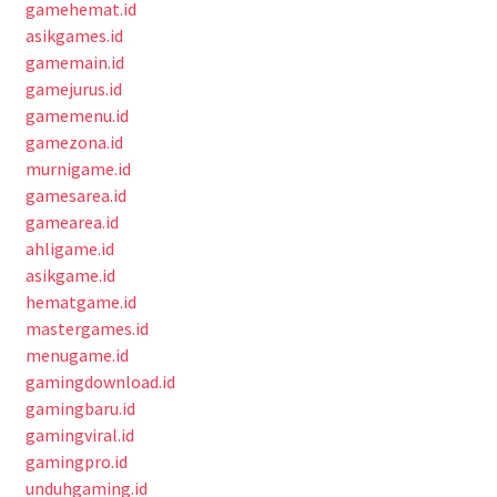
gamehemat.id
asikgames.id
gamemain.id
gamejurus.id
gamemenu.id
gamezona.id
murnigame.id
gamesarea.id
gamearea.id
ahligame.id
asikgame.id
hematgame.id
mastergames.id
menugame.id
gamingdownload.id
gamingbaru.id
gamingviral.id
gamingpro.id
unduhgaming.id