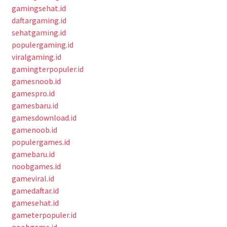
gamingsehat.id
daftargaming.id
sehatgaming.id
populergaming.id
viralgaming.id
gamingterpopuler.id
gamesnoob.id
gamespro.id
gamesbaru.id
gamesdownload.id
gamenoob.id
populergames.id
gamebaru.id
noobgames.id
gameviral.id
gamedaftar.id
gamesehat.id
gameterpopuler.id