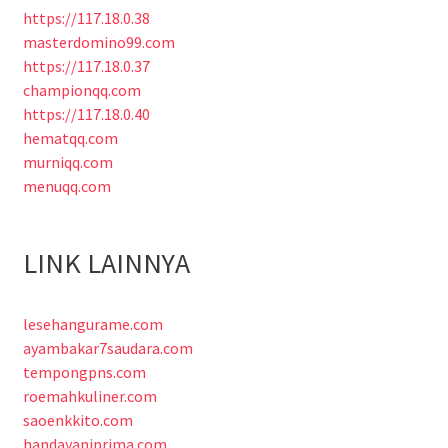
https://117.18.0.38
masterdomino99.com
https://117.18.0.37
championqq.com
https://117.18.0.40
hematqq.com
murniqq.com
menuqq.com
LINK LAINNYA
lesehangurame.com
ayambakar7saudara.com
tempongpns.com
roemahkuliner.com
saoenkkito.com
handayaniprima.com