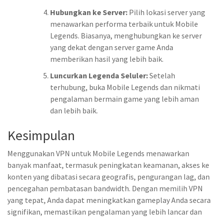
Hubungkan ke Server:
Pilih lokasi server yang
menawarkan performa terbaik untuk Mobile
Legends. Biasanya, menghubungkan ke server
yang dekat dengan server game Anda
memberikan hasil yang lebih baik.
Luncurkan Legenda Seluler:
Setelah
terhubung, buka Mobile Legends dan nikmati
pengalaman bermain game yang lebih aman
dan lebih baik.
Kesimpulan
Menggunakan VPN untuk Mobile Legends menawarkan
banyak manfaat, termasuk peningkatan keamanan, akses ke
konten yang dibatasi secara geografis, pengurangan lag, dan
pencegahan pembatasan bandwidth. Dengan memilih VPN
yang tepat, Anda dapat meningkatkan gameplay Anda secara
signifikan, memastikan pengalaman yang lebih lancar dan