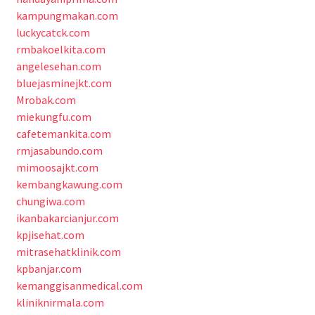
kampungmakan.com
luckycatck.com
rmbakoelkita.com
angelesehan.com
bluejasminejkt.com
Mrobak.com
miekungfu.com
cafetemankita.com
rmjasabundo.com
mimoosajkt.com
kembangkawung.com
chungiwa.com
ikanbakarcianjur.com
kpjisehat.com
mitrasehatklinik.com
kpbanjar.com
kemanggisanmedical.com
kliniknirmala.com