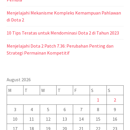
Menjelajahi Mekanisme Kompleks Kemampuan Pahlawan
di Dota 2
10 Tips Teratas untuk Mendominasi Dota 2 di Tahun 2023
Menjelajahi Dota 2 Patch 7.36: Perubahan Penting dan
Strategi Permainan Kompetitif
August 2026
M
T
W
T
F
S
S
1
2
3
4
5
6
7
8
9
10
11
12
13
14
15
16
17
18
19
20
21
22
23