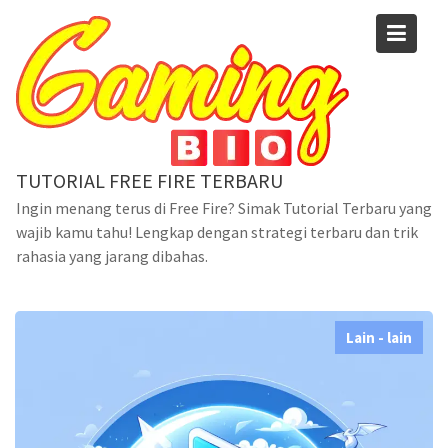
Skip
to
content
TUTORIAL FREE FIRE TERBARU
Blog
Ingin menang terus di Free Fire? Simak Tutorial Terbaru yang
wajib kamu tahu! Lengkap dengan strategi terbaru dan trik
Home
Lain - lain
rahasia yang jarang dibahas.
Menjelajahi Manfaat Menggunakan VPN untuk Mobile
Legends
Lain - lain