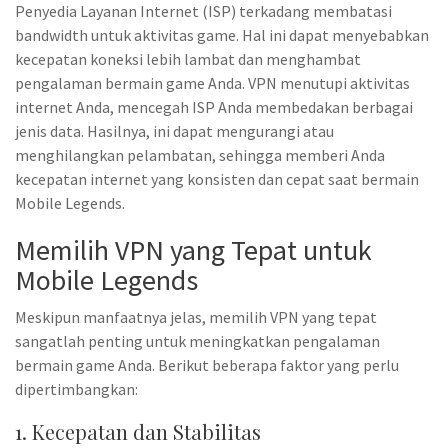
Penyedia Layanan Internet (ISP) terkadang membatasi
bandwidth untuk aktivitas game. Hal ini dapat menyebabkan
kecepatan koneksi lebih lambat dan menghambat
pengalaman bermain game Anda. VPN menutupi aktivitas
internet Anda, mencegah ISP Anda membedakan berbagai
jenis data. Hasilnya, ini dapat mengurangi atau
menghilangkan pelambatan, sehingga memberi Anda
kecepatan internet yang konsisten dan cepat saat bermain
Mobile Legends.
Memilih VPN yang Tepat untuk
Mobile Legends
Meskipun manfaatnya jelas, memilih VPN yang tepat
sangatlah penting untuk meningkatkan pengalaman
bermain game Anda. Berikut beberapa faktor yang perlu
dipertimbangkan:
1. Kecepatan dan Stabilitas