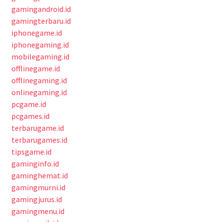
gamingandroid.id
gamingterbaru.id
iphonegame.id
iphonegaming.id
mobilegaming.id
offlinegame.id
offlinegaming.id
onlinegaming.id
pcgame.id
pcgames.id
terbarugame.id
terbarugames.id
tipsgame.id
gaminginfo.id
gaminghemat.id
gamingmurni.id
gamingjurus.id
gamingmenu.id