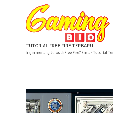
Skip
to
content
TUTORIAL FREE FIRE TERBARU
Ingin menang terus di Free Fire? Simak Tutorial Te
Blog
Menjelajahi Gaya Bann
Home
Lain - lain