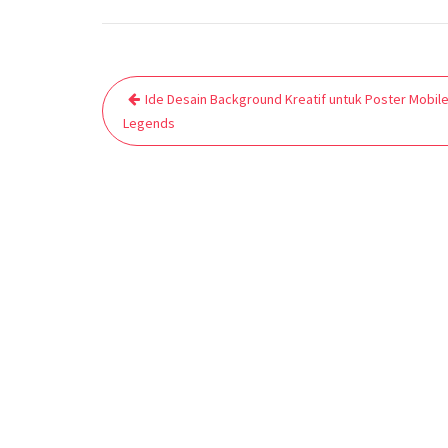
Post
Ide Desain Background Kreatif untuk Poster Mobil
navigation
Legends