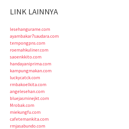
LINK LAINNYA
lesehangurame.com
ayambakar7saudara.com
tempongpns.com
roemahkuliner.com
saoenkkito.com
handayaniprima.com
kampungmakan.com
luckycatck.com
rmbakoelkita.com
angelesehan.com
bluejasminejkt.com
Mrobak.com
miekungfu.com
cafetemankita.com
rmjasabundo.com