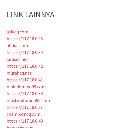
LINK LAINNYA
asikqq.com
https://117.18.0.36
ahliqq.com
https://117.18.0.39
jurusqq.net
https://117.18.0.42
murahqq.net
https://117.18.0.41
maindomino99.com
https://117.18.0.38
masterdomino99.com
https://117.18.0.37
championqq.com
https://117.18.0.40
hematqq.com