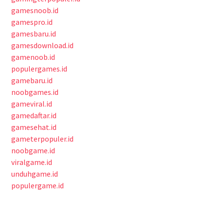
gamesnoob.id
gamespro.id
gamesbaru.id
gamesdownload.id
gamenoob.id
populergames.id
gamebaru.id
noobgames.id
gameviral.id
gamedaftar.id
gamesehat.id
gameterpopuler.id
noobgame.id
viralgame.id
unduhgame.id
populergame.id