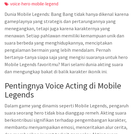
voice-hero-mobile-legend
Dunia Mobile Legends: Bang Bang tidak hanya dikenal karena
gameplaynya yang strategis dan pertarungannya yang
menegangkan, tetapi juga karena karakternya yang
menawan. Setiap pahlawan memiliki kemampuan unik dan
suara berbeda yang menghidupkannya, menciptakan
pengalaman bermain yang lebih mendalam. Pernah
bertanya-tanya siapa saja yang mengisi suaranya untuk hero
Mobile Legends favoritmu? Mari selami dunia akting suara
dan mengungkap bakat di balik karakter ikonik ini.
Pentingnya Voice Acting di Mobile
Legends
Dalam game yang dinamis seperti Mobile Legends, pengaruh
suara seorang hero tidak bisa dianggap remeh. Akting suara
berkontribusi signifikan terhadap pengembangan karakter,
membantu menyampaikan emosi, menceritakan alur cerita,