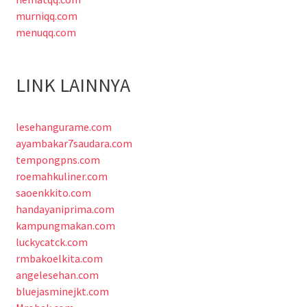
murniqq.com
menuqq.com
LINK LAINNYA
lesehangurame.com
ayambakar7saudara.com
tempongpns.com
roemahkuliner.com
saoenkkito.com
handayaniprima.com
kampungmakan.com
luckycatck.com
rmbakoelkita.com
angelesehan.com
bluejasminejkt.com