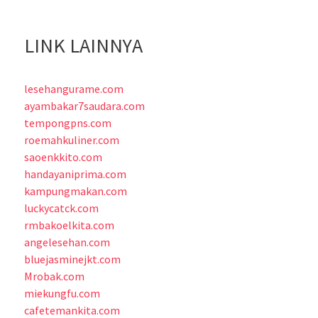
LINK LAINNYA
lesehangurame.com
ayambakar7saudara.com
tempongpns.com
roemahkuliner.com
saoenkkito.com
handayaniprima.com
kampungmakan.com
luckycatck.com
rmbakoelkita.com
angelesehan.com
bluejasminejkt.com
Mrobak.com
miekungfu.com
cafetemankita.com