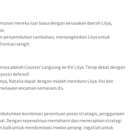
unan mereka luar biasa dengan kerusakan daerah Lilya,
a.
an penyembuhan tambahan, memungkinkan Lilya untuk
rontasi sengit.
 adalah Counter Langsung ke Kit Lilya. Tetap dekat dengan
osisi defensif.
a, Natalia dapat dengan mudah memburu Lilya. Visi dan
k melawan ancaman semacam itu.
embutuhkan kombinasi penentuan posisi strategis, penggunaan
ptimal. Dengan sepenuhnya memahami dan menerapkan strategi
gan baik untuk mendominasi medan perang. Ingatlah untuk