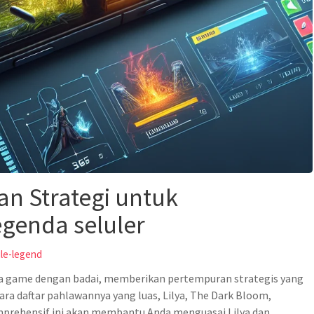
an Strategi untuk
genda seluler
ile-legend
a game dengan badai, memberikan pertempuran strategis yang
tara daftar pahlawannya yang luas, Lilya, The Dark Bloom,
mprehensif ini akan membantu Anda menguasai Lilya dan