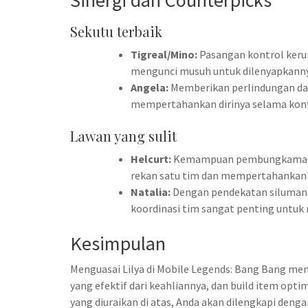
Sinergi dan Counterpicks
Sekutu terbaik
Tigreal/Mino:
Pasangan kontrol kerum
mengunci musuh untuk dilenyapkanny
Angela:
Memberikan perlindungan d
mempertahankan dirinya selama konf
Lawan yang sulit
Helcurt:
Kemampuan pembungkamannya
rekan satu tim dan mempertahankan p
Natalia:
Dengan pendekatan silumanny
koordinasi tim sangat penting untu
Kesimpulan
Menguasai Lilya di Mobile Legends: Bang Bang m
yang efektif dari keahliannya, dan build item o
yang diuraikan di atas, Anda akan dilengkapi den