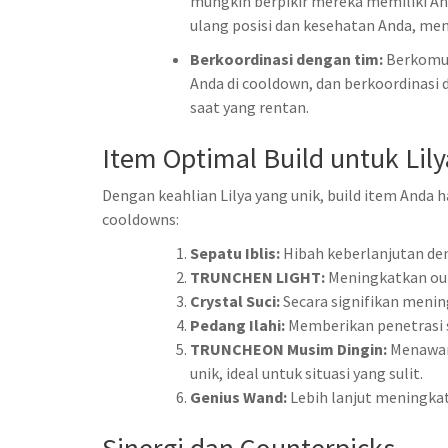
mungkin berpikir mereka memiliki An
ulang posisi dan kesehatan Anda, m
Berkoordinasi dengan tim:
Berkomun
Anda di cooldown, dan berkoordinasi
saat yang rentan.
Item Optimal Build untuk Lily
Dengan keahlian Lilya yang unik, build item And
cooldowns:
Sepatu Iblis:
Hibah keberlanjutan de
TRUNCHEN LIGHT:
Meningkatkan out
Crystal Suci:
Secara signifikan menin
Pedang Ilahi:
Memberikan penetrasi si
TRUNCHEON Musim Dingin:
Menawark
unik, ideal untuk situasi yang sulit.
Genius Wand:
Lebih lanjut meningkat