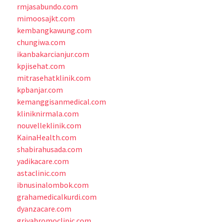
rmjasabundo.com
mimoosajkt.com
kembangkawung.com
chungiwa.com
ikanbakarcianjur.com
kpjisehat.com
mitrasehatklinik.com
kpbanjar.com
kemanggisanmedical.com
kliniknirmala.com
nouvelleklinik.com
KainaHealth.com
shabirahusada.com
yadikacare.com
astaclinic.com
ibnusinalombok.com
grahamedicalkurdi.com
dyanzacare.com
griyabromoclinic.com