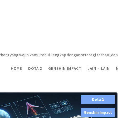
rbaru yang wajib kamu tahu! Lengkap dengan strategi terbaru dan 
HOME
DOTA 2
GENSHIN IMPACT
LAIN – LAIN
n Strategi untuk mendominasi dalam legenda seluler
Dota 2
,
Genshin Impact