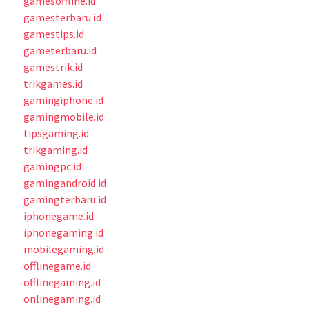
gamesoffline.id
gamesterbaru.id
gamestips.id
gameterbaru.id
gamestrik.id
trikgames.id
gamingiphone.id
gamingmobile.id
tipsgaming.id
trikgaming.id
gamingpc.id
gamingandroid.id
gamingterbaru.id
iphonegame.id
iphonegaming.id
mobilegaming.id
offlinegame.id
offlinegaming.id
onlinegaming.id