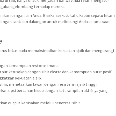
da di tali, hanya untuk menyadari bahwa Anda telah mengatur
engubah gelombang terhadap mereka.
ikasi dengan tim Anda. Biarkan sekutu tahu kapan sepatu hitam
 dengan tank dan dukungan untuk melindungi Anda selama saat -
a
a harus fokus pada memaksimalkan kekuatan ajaib dan mengurangi
ngan kemampuan restorasi mana.
put kerusakan dengan sihir ekstra dan kemampuan burst pasif.
gkatkan kekuatan ajaib.
hir, menetralkan lawan dengan resistensi ajaib tinggi.
an opsi bertahan hidup dengan keterampilan aktifnya yang
kan output kerusakan melalui penetrasi sihir.