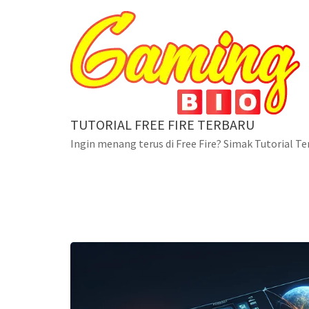
Skip
to
content
TUTORIAL FREE FIRE TERBARU
Ingin menang terus di Free Fire? Simak Tutorial Te
Blog
Menguasai Lilya: Kiat da
Home
Dota 2