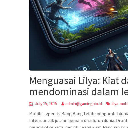
Menguasai Lilya: Kiat d
mendominasi dalam le
July 25, 2025
admin@gamingbio.id
lilya-mob
Mobile Legends: Bang Bang telah mengambil duni
intens untuk jutaan pemain di seluruh dunia. Di an
menonjol sebagai penyihir yang kuat. Panduan ko