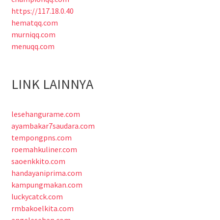
https://117.18.0.40
hematqq.com
murniqq.com
menuqq.com
LINK LAINNYA
lesehangurame.com
ayambakar7saudara.com
tempongpns.com
roemahkuliner.com
saoenkkito.com
handayaniprima.com
kampungmakan.com
luckycatck.com
rmbakoelkita.com