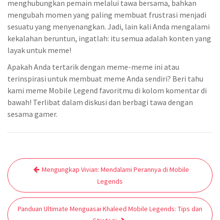
menghubungkan pemain melalui tawa bersama, bahkan
mengubah momen yang paling membuat frustrasi menjadi
sesuatu yang menyenangkan. Jadi, lain kali Anda mengalami
kekalahan beruntun, ingatlah: itu semua adalah konten yang
layak untuk meme!
Apakah Anda tertarik dengan meme-meme ini atau
terinspirasi untuk membuat meme Anda sendiri? Beri tahu
kami meme Mobile Legend favoritmu di kolom komentar di
bawah! Terlibat dalam diskusi dan berbagi tawa dengan
sesama gamer.
Post
Mengungkap Vivian: Mendalami Perannya di Mobile
navigation
Legends
Panduan Ultimate Menguasai Khaleed Mobile Legends: Tips dan