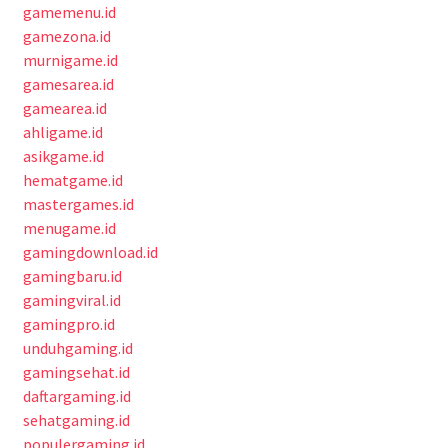
gamemenu.id
gamezona.id
murnigame.id
gamesarea.id
gamearea.id
ahligame.id
asikgame.id
hematgame.id
mastergames.id
menugame.id
gamingdownload.id
gamingbaru.id
gamingviral.id
gamingpro.id
unduhgaming.id
gamingsehat.id
daftargaming.id
sehatgaming.id
populergaming.id