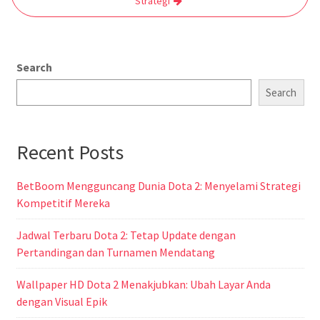
Strategi
Search
Search
Recent Posts
BetBoom Mengguncang Dunia Dota 2: Menyelami Strategi
Kompetitif Mereka
Jadwal Terbaru Dota 2: Tetap Update dengan
Pertandingan dan Turnamen Mendatang
Wallpaper HD Dota 2 Menakjubkan: Ubah Layar Anda
dengan Visual Epik