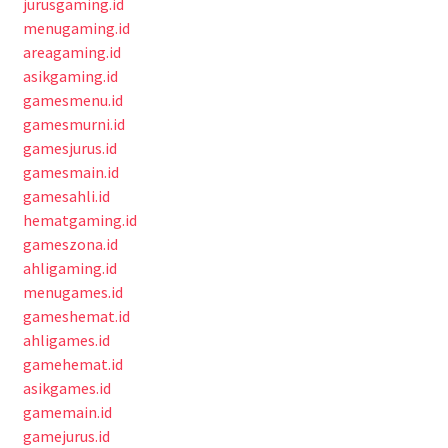
jurusgaming.id
menugaming.id
areagaming.id
asikgaming.id
gamesmenu.id
gamesmurni.id
gamesjurus.id
gamesmain.id
gamesahli.id
hematgaming.id
gameszona.id
ahligaming.id
menugames.id
gameshemat.id
ahligames.id
gamehemat.id
asikgames.id
gamemain.id
gamejurus.id