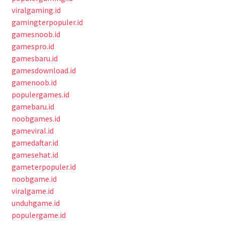
viralgaming.id
gamingterpopuler.id
gamesnoob.id
gamespro.id
gamesbaru.id
gamesdownload.id
gamenoob.id
populergames.id
gamebaru.id
noobgames.id
gameviral.id
gamedaftar.id
gamesehat.id
gameterpopuler.id
noobgame.id
viralgame.id
unduhgame.id
populergame.id