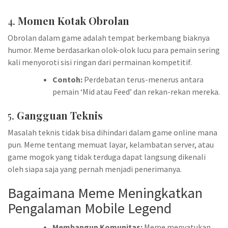
4.
Momen Kotak Obrolan
Obrolan dalam game adalah tempat berkembang biaknya
humor. Meme berdasarkan olok-olok lucu para pemain sering
kali menyoroti sisi ringan dari permainan kompetitif.
Contoh:
Perdebatan terus-menerus antara
pemain ‘Mid atau Feed’ dan rekan-rekan mereka.
5.
Gangguan Teknis
Masalah teknis tidak bisa dihindari dalam game online mana
pun. Meme tentang memuat layar, kelambatan server, atau
game mogok yang tidak terduga dapat langsung dikenali
oleh siapa saja yang pernah menjadi penerimanya.
Bagaimana Meme Meningkatkan
Pengalaman Mobile Legend
Membangun Komunitas:
Meme menyatukan