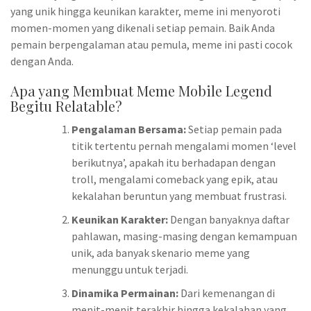
yang unik hingga keunikan karakter, meme ini menyoroti
momen-momen yang dikenali setiap pemain. Baik Anda
pemain berpengalaman atau pemula, meme ini pasti cocok
dengan Anda.
Apa yang Membuat Meme Mobile Legend
Begitu Relatable?
Pengalaman Bersama:
Setiap pemain pada
titik tertentu pernah mengalami momen ‘level
berikutnya’, apakah itu berhadapan dengan
troll, mengalami comeback yang epik, atau
kekalahan beruntun yang membuat frustrasi.
Keunikan Karakter:
Dengan banyaknya daftar
pahlawan, masing-masing dengan kemampuan
unik, ada banyak skenario meme yang
menunggu untuk terjadi.
Dinamika Permainan:
Dari kemenangan di
menit-menit terakhir hingga kekalahan yang