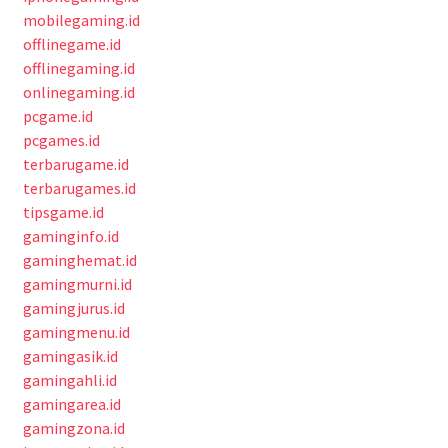
mobilegaming.id
offlinegame.id
offlinegaming.id
onlinegaming.id
pcgame.id
pcgames.id
terbarugame.id
terbarugames.id
tipsgame.id
gaminginfo.id
gaminghemat.id
gamingmurni.id
gamingjurus.id
gamingmenu.id
gamingasik.id
gamingahli.id
gamingarea.id
gamingzona.id