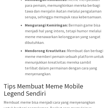
para pemain, memungkinkan mereka berbagi
tawa dan menjalin ikatan melalui pengalaman
serupa, sehingga memupuk rasa kebersamaan.
Mengurangi Kemiringan:
Bermain game bisa
menjadi hal yang intens, tetapi humor melalui
meme menawarkan kelonggaran yang sangat
dibutuhkan.
Mendorong Kreativitas:
Membuat dan berbagi
meme memberi pemain sebuah platform untuk
menunjukkan kreativitas mereka sambil
terlibat dalam permainan dengan cara yang
menyenangkan.
Tips Membuat Meme Mobile
Legend Sendiri
Membuat meme bisa menjadi cara yang menyenangkan