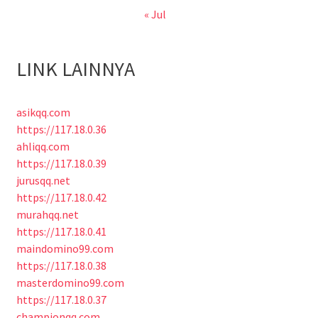
« Jul
LINK LAINNYA
asikqq.com
https://117.18.0.36
ahliqq.com
https://117.18.0.39
jurusqq.net
https://117.18.0.42
murahqq.net
https://117.18.0.41
maindomino99.com
https://117.18.0.38
masterdomino99.com
https://117.18.0.37
championqq.com