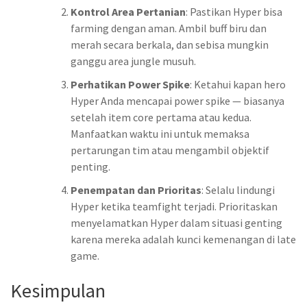
Kontrol Area Pertanian
: Pastikan Hyper bisa
farming dengan aman. Ambil buff biru dan
merah secara berkala, dan sebisa mungkin
ganggu area jungle musuh.
Perhatikan Power Spike
: Ketahui kapan hero
Hyper Anda mencapai power spike — biasanya
setelah item core pertama atau kedua.
Manfaatkan waktu ini untuk memaksa
pertarungan tim atau mengambil objektif
penting.
Penempatan dan Prioritas
: Selalu lindungi
Hyper ketika teamfight terjadi. Prioritaskan
menyelamatkan Hyper dalam situasi genting
karena mereka adalah kunci kemenangan di late
game.
Kesimpulan