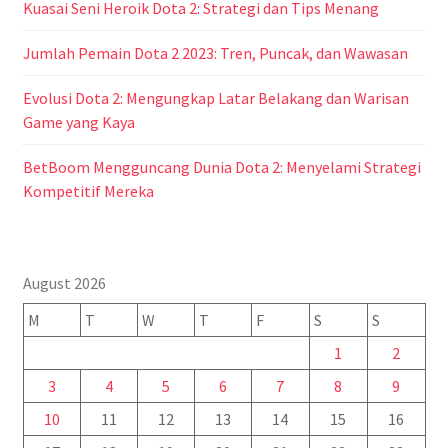
Kuasai Seni Heroik Dota 2: Strategi dan Tips Menang
Jumlah Pemain Dota 2 2023: Tren, Puncak, dan Wawasan
Evolusi Dota 2: Mengungkap Latar Belakang dan Warisan
Game yang Kaya
BetBoom Mengguncang Dunia Dota 2: Menyelami Strategi
Kompetitif Mereka
August 2026
M
T
W
T
F
S
S
1
2
3
4
5
6
7
8
9
10
11
12
13
14
15
16