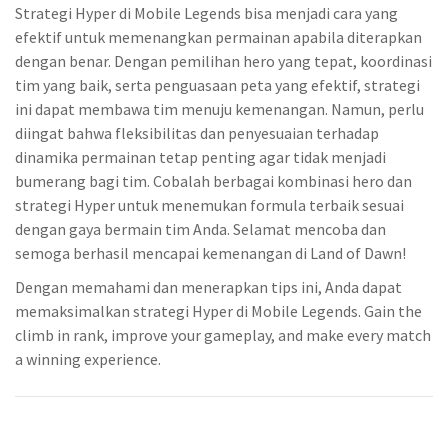
Strategi Hyper di Mobile Legends bisa menjadi cara yang
efektif untuk memenangkan permainan apabila diterapkan
dengan benar. Dengan pemilihan hero yang tepat, koordinasi
tim yang baik, serta penguasaan peta yang efektif, strategi
ini dapat membawa tim menuju kemenangan. Namun, perlu
diingat bahwa fleksibilitas dan penyesuaian terhadap
dinamika permainan tetap penting agar tidak menjadi
bumerang bagi tim. Cobalah berbagai kombinasi hero dan
strategi Hyper untuk menemukan formula terbaik sesuai
dengan gaya bermain tim Anda. Selamat mencoba dan
semoga berhasil mencapai kemenangan di Land of Dawn!
Dengan memahami dan menerapkan tips ini, Anda dapat
memaksimalkan strategi Hyper di Mobile Legends. Gain the
climb in rank, improve your gameplay, and make every match
a winning experience.