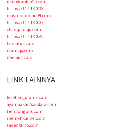
maindomino99.com
https://117.18.0.38
masterdomino99.com
https://117.18.0.37
championqq.com
https://117.18.0.40
hematqq.com
murniqq.com
menuqq.com
LINK LAINNYA
lesehangurame.com
ayambakar7saudara.com
tempongpns.com
roemahkuliner.com
saoenkkito.com