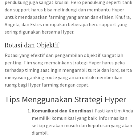
pendukung juga sangat krusial. Hero pendukung seperti tank
dan support harus bisa melindungi dan membantu Hyper
untuk mendapatkan farming yang aman dan efisien. Khufra,
Angela, dan Estes merupakan beberapa hero support yang
sering digunakan bersama Hyper.
Rotasi dan Objektif
Rotasi yang efektif dan pengambilan objektif sangatlah
penting. Tim yang memainkan strategi Hyper harus peka
terhadap timing saat ingin mengambil turtle dan lord, serta
menyusun ganking route yang aman untuk memberikan
ruang bagi Hyper farming dengan cepat.
Tips Menggunakan Strategi Hyper
Komunikasi dan Koordinasi
: Pastikan tim Anda
memiliki komunikasi yang baik. Informasikan
setiap gerakan musuh dan keputusan yang akan
diambil.