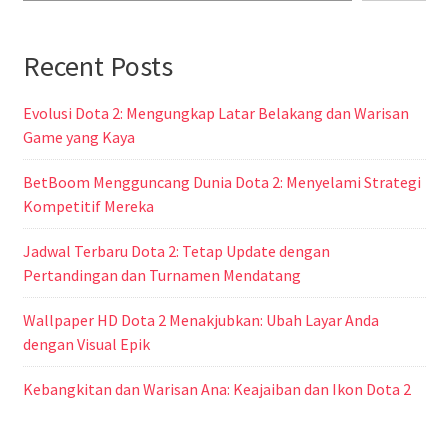
Recent Posts
Evolusi Dota 2: Mengungkap Latar Belakang dan Warisan
Game yang Kaya
BetBoom Mengguncang Dunia Dota 2: Menyelami Strategi
Kompetitif Mereka
Jadwal Terbaru Dota 2: Tetap Update dengan
Pertandingan dan Turnamen Mendatang
Wallpaper HD Dota 2 Menakjubkan: Ubah Layar Anda
dengan Visual Epik
Kebangkitan dan Warisan Ana: Keajaiban dan Ikon Dota 2