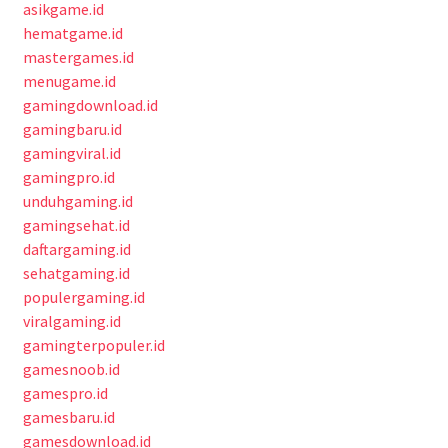
asikgame.id
hematgame.id
mastergames.id
menugame.id
gamingdownload.id
gamingbaru.id
gamingviral.id
gamingpro.id
unduhgaming.id
gamingsehat.id
daftargaming.id
sehatgaming.id
populergaming.id
viralgaming.id
gamingterpopuler.id
gamesnoob.id
gamespro.id
gamesbaru.id
gamesdownload.id