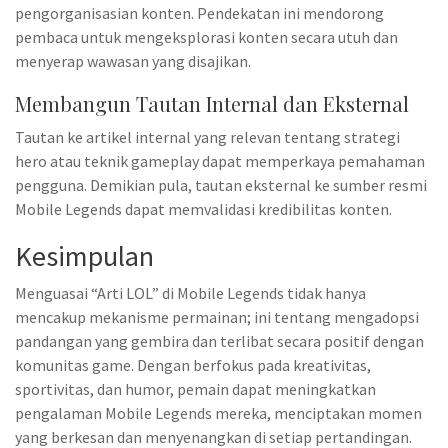
pengorganisasian konten. Pendekatan ini mendorong
pembaca untuk mengeksplorasi konten secara utuh dan
menyerap wawasan yang disajikan.
Membangun Tautan Internal dan Eksternal
Tautan ke artikel internal yang relevan tentang strategi
hero atau teknik gameplay dapat memperkaya pemahaman
pengguna. Demikian pula, tautan eksternal ke sumber resmi
Mobile Legends dapat memvalidasi kredibilitas konten.
Kesimpulan
Menguasai “Arti LOL” di Mobile Legends tidak hanya
mencakup mekanisme permainan; ini tentang mengadopsi
pandangan yang gembira dan terlibat secara positif dengan
komunitas game. Dengan berfokus pada kreativitas,
sportivitas, dan humor, pemain dapat meningkatkan
pengalaman Mobile Legends mereka, menciptakan momen
yang berkesan dan menyenangkan di setiap pertandingan.