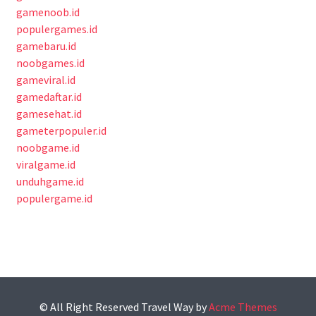
gamenoob.id
populergames.id
gamebaru.id
noobgames.id
gameviral.id
gamedaftar.id
gamesehat.id
gameterpopuler.id
noobgame.id
viralgame.id
unduhgame.id
populergame.id
© All Right Reserved
Travel Way by
Acme Themes