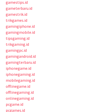
gamestips.id
gameterbaru.id
gamestrik.id
trikgames.id
gamingiphone.id
gamingmobile.id
tipsgaming.id
trikgaming.id
gamingpc.id
gamingandroid.id
gamingterbaru.id
iphonegame.id
iphonegaming.id
mobilegaming.id
offlinegame.id
offlinegaming.id
onlinegaming.id
pcgame.id
pcgames.id