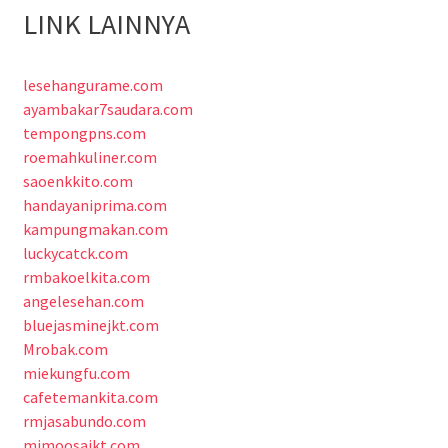
LINK LAINNYA
lesehangurame.com
ayambakar7saudara.com
tempongpns.com
roemahkuliner.com
saoenkkito.com
handayaniprima.com
kampungmakan.com
luckycatck.com
rmbakoelkita.com
angelesehan.com
bluejasminejkt.com
Mrobak.com
miekungfu.com
cafetemankita.com
rmjasabundo.com
mimoosajkt.com