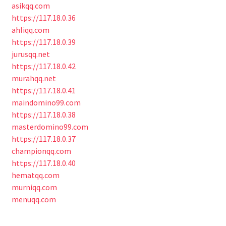
asikqq.com
https://117.18.0.36
ahliqq.com
https://117.18.0.39
jurusqq.net
https://117.18.0.42
murahqq.net
https://117.18.0.41
maindomino99.com
https://117.18.0.38
masterdomino99.com
https://117.18.0.37
championqq.com
https://117.18.0.40
hematqq.com
murniqq.com
menuqq.com