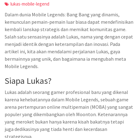
lukas-mobile-legend
Dalam dunia Mobile Legends: Bang Bang yang dinamis,
kemunculan pemain-pemain luar biasa dapat mendefinisikan
kembali lanskap strategis dan memikat komunitas game.
Salah satu sensasinya adalah Lukas, nama yang dengan cepat
menjadi identik dengan keterampilan dan inovasi. Pada
artikel ini, kita akan mendalami perjalanan Lukas, gaya
bermainnya yang unik, dan bagaimana ia mengubah meta
Mobile Legends.
Siapa Lukas?
Lukas adalah seorang gamer profesional baru yang dikenal
karena kehebatannya dalam Mobile Legends, sebuah game
arena pertempuran online multipemain (MOBA) yang sangat
populer yang dikembangkan oleh Moonton. Ketenarannya
yang meroket bukan hanya karena kisah bakatnya tetapi
juga dedikasinya yang tiada henti dan kecerdasan
strategisnya.