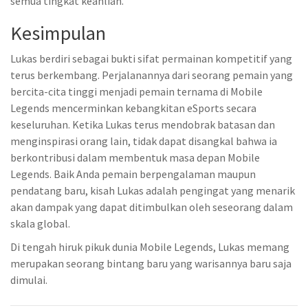
semua tingkat keahlian.
Kesimpulan
Lukas berdiri sebagai bukti sifat permainan kompetitif yang
terus berkembang. Perjalanannya dari seorang pemain yang
bercita-cita tinggi menjadi pemain ternama di Mobile
Legends mencerminkan kebangkitan eSports secara
keseluruhan. Ketika Lukas terus mendobrak batasan dan
menginspirasi orang lain, tidak dapat disangkal bahwa ia
berkontribusi dalam membentuk masa depan Mobile
Legends. Baik Anda pemain berpengalaman maupun
pendatang baru, kisah Lukas adalah pengingat yang menarik
akan dampak yang dapat ditimbulkan oleh seseorang dalam
skala global.
Di tengah hiruk pikuk dunia Mobile Legends, Lukas memang
merupakan seorang bintang baru yang warisannya baru saja
dimulai.