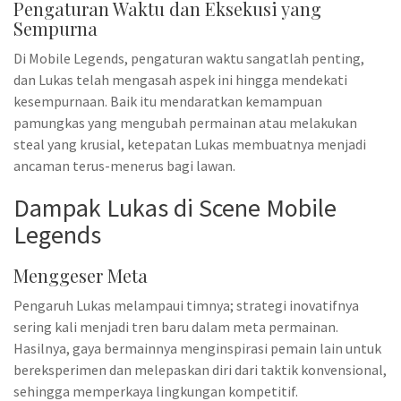
Pengaturan Waktu dan Eksekusi yang
Sempurna
Di Mobile Legends, pengaturan waktu sangatlah penting,
dan Lukas telah mengasah aspek ini hingga mendekati
kesempurnaan. Baik itu mendaratkan kemampuan
pamungkas yang mengubah permainan atau melakukan
steal yang krusial, ketepatan Lukas membuatnya menjadi
ancaman terus-menerus bagi lawan.
Dampak Lukas di Scene Mobile
Legends
Menggeser Meta
Pengaruh Lukas melampaui timnya; strategi inovatifnya
sering kali menjadi tren baru dalam meta permainan.
Hasilnya, gaya bermainnya menginspirasi pemain lain untuk
bereksperimen dan melepaskan diri dari taktik konvensional,
sehingga memperkaya lingkungan kompetitif.