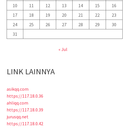
10
11
12
13
14
15
16
17
18
19
20
21
22
23
24
25
26
27
28
29
30
31
« Jul
LINK LAINNYA
asikqq.com
https://117.18.0.36
ahliqq.com
https://117.18.0.39
jurusqq.net
https://117.18.0.42