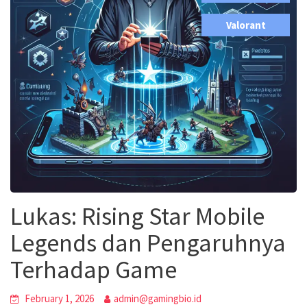
,
Valorant
Lukas: Rising Star Mobile
Legends dan Pengaruhnya
Terhadap Game
February 1, 2026
admin@gamingbio.id