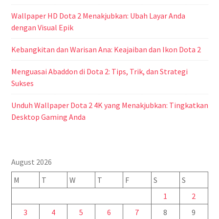
Wallpaper HD Dota 2 Menakjubkan: Ubah Layar Anda
dengan Visual Epik
Kebangkitan dan Warisan Ana: Keajaiban dan Ikon Dota 2
Menguasai Abaddon di Dota 2: Tips, Trik, dan Strategi
Sukses
Unduh Wallpaper Dota 2 4K yang Menakjubkan: Tingkatkan
Desktop Gaming Anda
August 2026
M
T
W
T
F
S
S
1
2
3
4
5
6
7
8
9