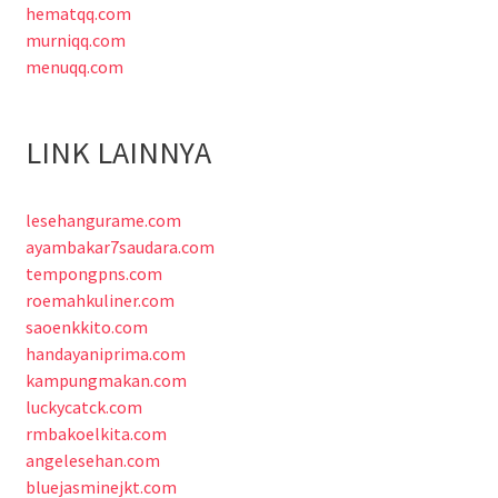
hematqq.com
murniqq.com
menuqq.com
LINK LAINNYA
lesehangurame.com
ayambakar7saudara.com
tempongpns.com
roemahkuliner.com
saoenkkito.com
handayaniprima.com
kampungmakan.com
luckycatck.com
rmbakoelkita.com
angelesehan.com
bluejasminejkt.com