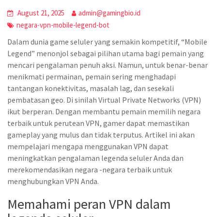
August 21, 2025
admin@gamingbio.id
negara-vpn-mobile-legend-bot
Dalam dunia game seluler yang semakin kompetitif, “Mobile
Legend” menonjol sebagai pilihan utama bagi pemain yang
mencari pengalaman penuh aksi. Namun, untuk benar-benar
menikmati permainan, pemain sering menghadapi
tantangan konektivitas, masalah lag, dan sesekali
pembatasan geo. Di sinilah Virtual Private Networks (VPN)
ikut berperan. Dengan membantu pemain memilih negara
terbaik untuk perutean VPN, gamer dapat memastikan
gameplay yang mulus dan tidak terputus. Artikel ini akan
mempelajari mengapa menggunakan VPN dapat
meningkatkan pengalaman legenda seluler Anda dan
merekomendasikan negara -negara terbaik untuk
menghubungkan VPN Anda.
Memahami peran VPN dalam