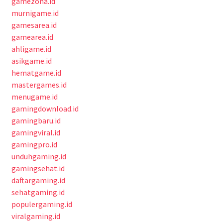
gamezona.id
murnigame.id
gamesarea.id
gamearea.id
ahligame.id
asikgame.id
hematgame.id
mastergames.id
menugame.id
gamingdownload.id
gamingbaru.id
gamingviral.id
gamingpro.id
unduhgaming.id
gamingsehat.id
daftargaming.id
sehatgaming.id
populergaming.id
viralgaming.id