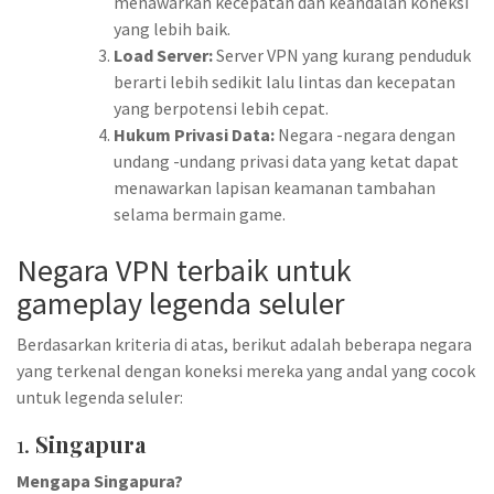
menawarkan kecepatan dan keandalan koneksi
yang lebih baik.
Load Server:
Server VPN yang kurang penduduk
berarti lebih sedikit lalu lintas dan kecepatan
yang berpotensi lebih cepat.
Hukum Privasi Data:
Negara -negara dengan
undang -undang privasi data yang ketat dapat
menawarkan lapisan keamanan tambahan
selama bermain game.
Negara VPN terbaik untuk
gameplay legenda seluler
Berdasarkan kriteria di atas, berikut adalah beberapa negara
yang terkenal dengan koneksi mereka yang andal yang cocok
untuk legenda seluler:
1.
Singapura
Mengapa Singapura?