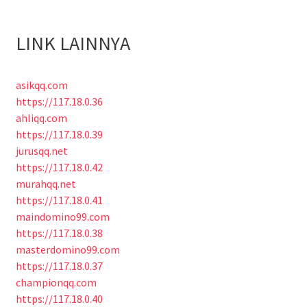
LINK LAINNYA
asikqq.com
https://117.18.0.36
ahliqq.com
https://117.18.0.39
jurusqq.net
https://117.18.0.42
murahqq.net
https://117.18.0.41
maindomino99.com
https://117.18.0.38
masterdomino99.com
https://117.18.0.37
championqq.com
https://117.18.0.40