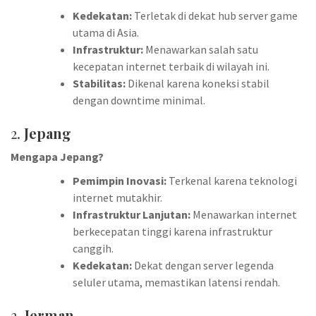
Kedekatan:
Terletak di dekat hub server game
utama di Asia.
Infrastruktur:
Menawarkan salah satu
kecepatan internet terbaik di wilayah ini.
Stabilitas:
Dikenal karena koneksi stabil
dengan downtime minimal.
2.
Jepang
Mengapa Jepang?
Pemimpin Inovasi:
Terkenal karena teknologi
internet mutakhir.
Infrastruktur Lanjutan:
Menawarkan internet
berkecepatan tinggi karena infrastruktur
canggih.
Kedekatan:
Dekat dengan server legenda
seluler utama, memastikan latensi rendah.
3.
Jerman