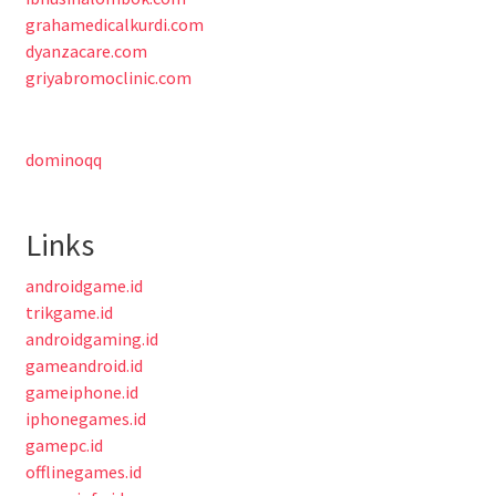
grahamedicalkurdi.com
dyanzacare.com
griyabromoclinic.com
dominoqq
Links
androidgame.id
trikgame.id
androidgaming.id
gameandroid.id
gameiphone.id
iphonegames.id
gamepc.id
offlinegames.id