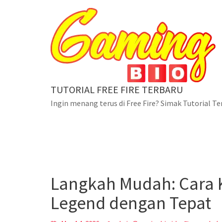
Skip
to
content
TUTORIAL FREE FIRE TERBARU
Ingin menang terus di Free Fire? Simak Tutorial Te
Blog
Langkah Mudah: Car
Home
Mobile Legend
Langkah Mudah: Cara K
Legend dengan Tepat