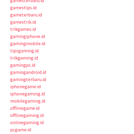
gamesterbaru.id
gamestips.id
gameterbaru.id
gamestrik.id
trikgames.id
gamingiphone.id
gamingmobile.id
tipsgaming.id
trikgaming.id
gamingpc.id
gamingandroid.id
gamingterbaru.id
iphonegame.id
iphonegaming.id
mobilegaming.id
offlinegame.id
offlinegaming.id
onlinegaming.id
pcgame.id