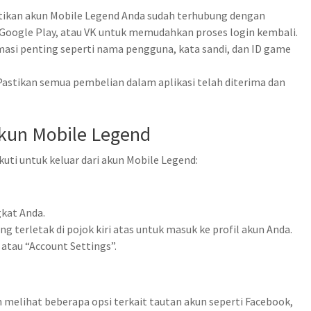
stikan akun Mobile Legend Anda sudah terhubung dengan
 Google Play, atau VK untuk memudahkan proses login kembali.
masi penting seperti nama pengguna, kata sandi, dan ID game
 Pastikan semua pembelian dalam aplikasi telah diterima dan
kun Mobile Legend
uti untuk keluar dari akun Mobile Legend:
gkat Anda.
ang terletak di pojok kiri atas untuk masuk ke profil akun Anda.
 atau “Account Settings”.
 melihat beberapa opsi terkait tautan akun seperti Facebook,