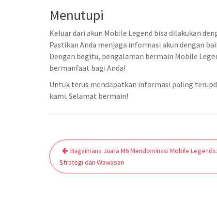
Menutupi
Keluar dari akun Mobile Legend bisa dilakukan de
Pastikan Anda menjaga informasi akun dengan ba
Dengan begitu, pengalaman bermain Mobile Lege
bermanfaat bagi Anda!
Untuk terus mendapatkan informasi paling terupd
kami. Selamat bermain!
Post
Bagaimana Juara M6 Mendominasi Mobile Legends
navigation
Strategi dan Wawasan