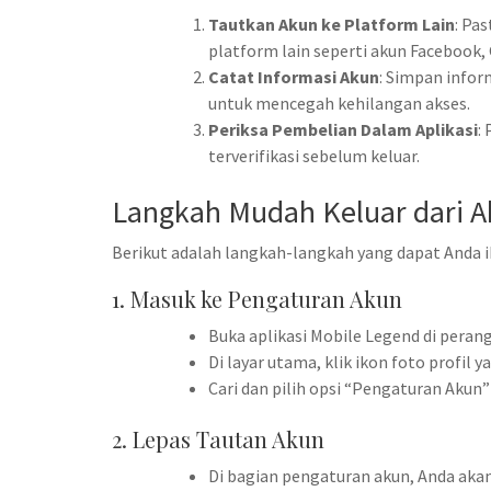
Tautkan Akun ke Platform Lain
: Pa
platform lain seperti akun Facebook,
Catat Informasi Akun
: Simpan infor
untuk mencegah kehilangan akses.
Periksa Pembelian Dalam Aplikasi
:
terverifikasi sebelum keluar.
Langkah Mudah Keluar dari A
Berikut adalah langkah-langkah yang dapat Anda ik
1. Masuk ke Pengaturan Akun
Buka aplikasi Mobile Legend di peran
Di layar utama, klik ikon foto profil y
Cari dan pilih opsi “Pengaturan Akun”
2. Lepas Tautan Akun
Di bagian pengaturan akun, Anda akan