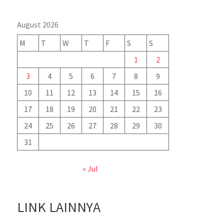
August 2026
M
T
W
T
F
S
S
1
2
3
4
5
6
7
8
9
10
11
12
13
14
15
16
17
18
19
20
21
22
23
24
25
26
27
28
29
30
31
« Jul
LINK LAINNYA