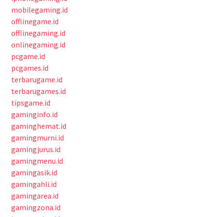
mobilegaming.id
offlinegame.id
offlinegaming.id
onlinegaming.id
pcgame.id
pcgames.id
terbarugame.id
terbarugames.id
tipsgame.id
gaminginfo.id
gaminghemat.id
gamingmurni.id
gamingjurus.id
gamingmenu.id
gamingasik.id
gamingahli.id
gamingarea.id
gamingzona.id