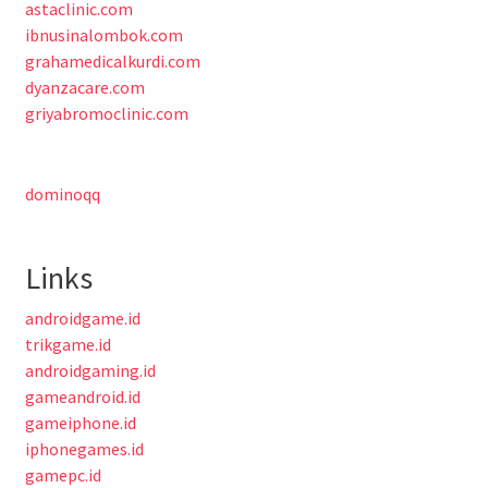
astaclinic.com
ibnusinalombok.com
grahamedicalkurdi.com
dyanzacare.com
griyabromoclinic.com
dominoqq
Links
androidgame.id
trikgame.id
androidgaming.id
gameandroid.id
gameiphone.id
iphonegames.id
gamepc.id