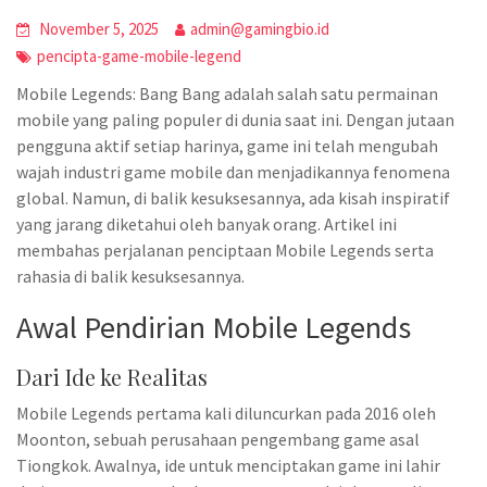
November 5, 2025
admin@gamingbio.id
pencipta-game-mobile-legend
Mobile Legends: Bang Bang adalah salah satu permainan
mobile yang paling populer di dunia saat ini. Dengan jutaan
pengguna aktif setiap harinya, game ini telah mengubah
wajah industri game mobile dan menjadikannya fenomena
global. Namun, di balik kesuksesannya, ada kisah inspiratif
yang jarang diketahui oleh banyak orang. Artikel ini
membahas perjalanan penciptaan Mobile Legends serta
rahasia di balik kesuksesannya.
Awal Pendirian Mobile Legends
Dari Ide ke Realitas
Mobile Legends pertama kali diluncurkan pada 2016 oleh
Moonton, sebuah perusahaan pengembang game asal
Tiongkok. Awalnya, ide untuk menciptakan game ini lahir