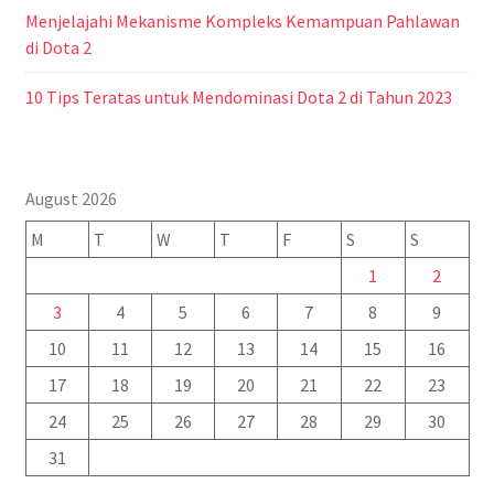
Menjelajahi Mekanisme Kompleks Kemampuan Pahlawan
di Dota 2
10 Tips Teratas untuk Mendominasi Dota 2 di Tahun 2023
August 2026
M
T
W
T
F
S
S
1
2
3
4
5
6
7
8
9
10
11
12
13
14
15
16
17
18
19
20
21
22
23
24
25
26
27
28
29
30
31