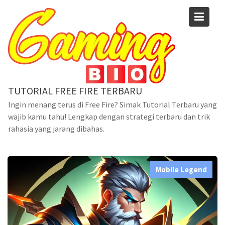
Skip
to
content
TUTORIAL FREE FIRE TERBARU
Blog
Ingin menang terus di Free Fire? Simak Tutorial Terbaru yang
wajib kamu tahu! Lengkap dengan strategi terbaru dan trik
Home
Mobile Legend
rahasia yang jarang dibahas.
Hero Mobile Legend yang Paling Kuat Sepanjang Masa
Menurut Pro Player
Mobile Legend