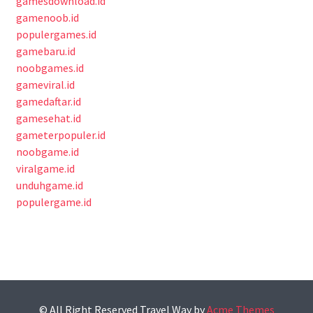
gamesdownload.id
gamenoob.id
populergames.id
gamebaru.id
noobgames.id
gameviral.id
gamedaftar.id
gamesehat.id
gameterpopuler.id
noobgame.id
viralgame.id
unduhgame.id
populergame.id
© All Right Reserved
Travel Way by
Acme Themes