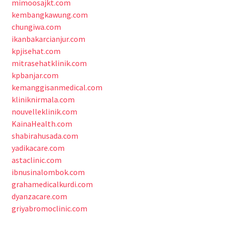
mimoosajkt.com
kembangkawung.com
chungiwa.com
ikanbakarcianjur.com
kpjisehat.com
mitrasehatklinik.com
kpbanjar.com
kemanggisanmedical.com
kliniknirmala.com
nouvelleklinik.com
KainaHealth.com
shabirahusada.com
yadikacare.com
astaclinic.com
ibnusinalombok.com
grahamedicalkurdi.com
dyanzacare.com
griyabromoclinic.com