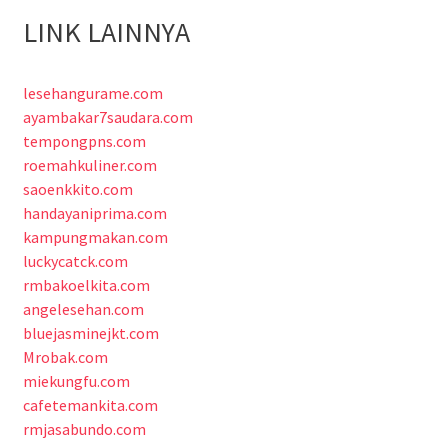
LINK LAINNYA
lesehangurame.com
ayambakar7saudara.com
tempongpns.com
roemahkuliner.com
saoenkkito.com
handayaniprima.com
kampungmakan.com
luckycatck.com
rmbakoelkita.com
angelesehan.com
bluejasminejkt.com
Mrobak.com
miekungfu.com
cafetemankita.com
rmjasabundo.com