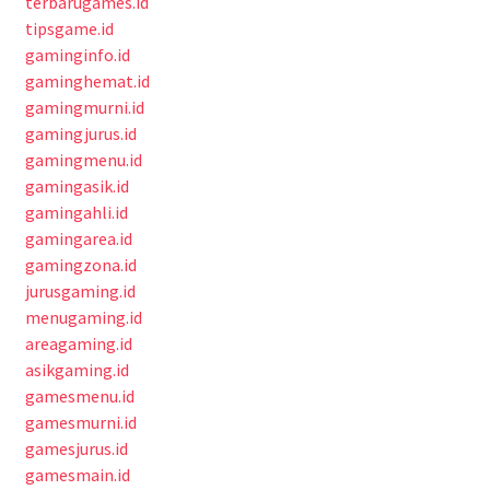
terbarugames.id
tipsgame.id
gaminginfo.id
gaminghemat.id
gamingmurni.id
gamingjurus.id
gamingmenu.id
gamingasik.id
gamingahli.id
gamingarea.id
gamingzona.id
jurusgaming.id
menugaming.id
areagaming.id
asikgaming.id
gamesmenu.id
gamesmurni.id
gamesjurus.id
gamesmain.id