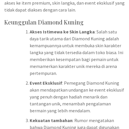
akses ke item premium, skin langka, dan event eksklusif yang
tidak dapat diakses dengan cara lain.
Keunggulan Diamond Kuning
Akses Istimewa ke Skin Langka
: Salah satu
daya tarik utama dari Diamond Kuning adalah
kemampuannya untuk membuka skin karakter
langka yang tidak tersedia dalam toko biasa. Ini
memberikan kesempatan bagi pemain untuk
memamerkan karakter unik mereka di arena
pertempuran.
Event Eksklusif
: Pemegang Diamond Kuning
akan mendapatkan undangan ke event eksklusif
yang penuh dengan hadiah menarik dan
tantangan unik, menambah pengalaman
bermain yang lebih mendalam.
Kekuatan tambahan
: Rumor mengatakan
bahwa Diamond Kuning juga dapat digunakan