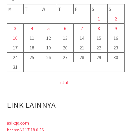
M
T
W
T
F
S
S
1
2
3
4
5
6
7
8
9
10
11
12
13
14
15
16
17
18
19
20
21
22
23
24
25
26
27
28
29
30
31
« Jul
LINK LAINNYA
asikqq.com
https://117.18.0.36