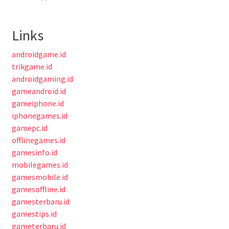
Links
androidgame.id
trikgame.id
androidgaming.id
gameandroid.id
gameiphone.id
iphonegames.id
gamepc.id
offlinegames.id
gamesinfo.id
mobilegames.id
gamesmobile.id
gamesoffline.id
gamesterbaru.id
gamestips.id
gameterbaru.id