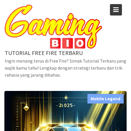
Skip
to
content
TUTORIAL FREE FIRE TERBARU
Blog
Ingin menang terus di Free Fire? Simak Tutorial Terbaru yang
wajib kamu tahu! Lengkap dengan strategi terbaru dan trik
Home
Mobile Legend
rahasia yang jarang dibahas.
Eksklusif: Tanggal Rilis Resmi Diamond Kuning Mobile
Legend 2025 Terungkap
Mobile Legend