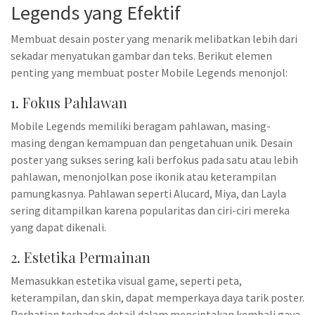
Legends yang Efektif
Membuat desain poster yang menarik melibatkan lebih dari
sekadar menyatukan gambar dan teks. Berikut elemen
penting yang membuat poster Mobile Legends menonjol:
1. Fokus Pahlawan
Mobile Legends memiliki beragam pahlawan, masing-
masing dengan kemampuan dan pengetahuan unik. Desain
poster yang sukses sering kali berfokus pada satu atau lebih
pahlawan, menonjolkan pose ikonik atau keterampilan
pamungkasnya. Pahlawan seperti Alucard, Miya, dan Layla
sering ditampilkan karena popularitas dan ciri-ciri mereka
yang dapat dikenali.
2. Estetika Permainan
Memasukkan estetika visual game, seperti peta,
keterampilan, dan skin, dapat memperkaya daya tarik poster.
Perhatian terhadap detail dalam menciptakan kembali gaya