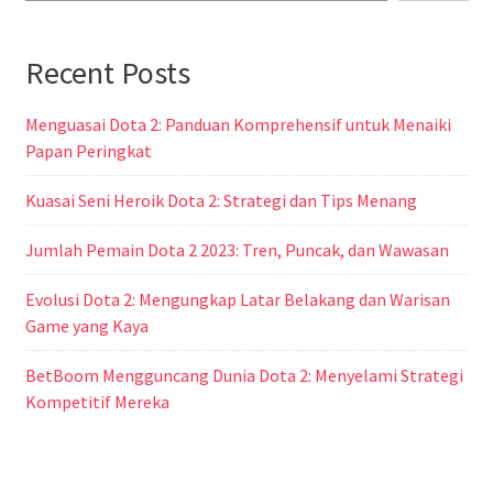
Recent Posts
Menguasai Dota 2: Panduan Komprehensif untuk Menaiki
Papan Peringkat
Kuasai Seni Heroik Dota 2: Strategi dan Tips Menang
Jumlah Pemain Dota 2 2023: Tren, Puncak, dan Wawasan
Evolusi Dota 2: Mengungkap Latar Belakang dan Warisan
Game yang Kaya
BetBoom Mengguncang Dunia Dota 2: Menyelami Strategi
Kompetitif Mereka