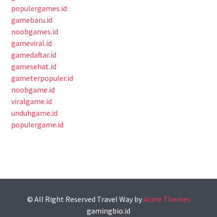
populergames.id
gamebaru.id
noobgames.id
gameviral.id
gamedaftar.id
gamesehat.id
gameterpopuler.id
noobgame.id
viralgame.id
unduhgame.id
populergame.id
© All Right Reserved
Travel Way by
Acme Themes
gamingbio.id