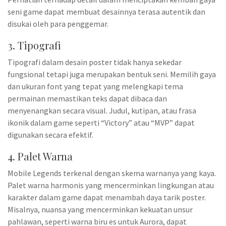
seni game dapat membuat desainnya terasa autentik dan
disukai oleh para penggemar.
3. Tipografi
Tipografi dalam desain poster tidak hanya sekedar
fungsional tetapi juga merupakan bentuk seni. Memilih gaya
dan ukuran font yang tepat yang melengkapi tema
permainan memastikan teks dapat dibaca dan
menyenangkan secara visual. Judul, kutipan, atau frasa
ikonik dalam game seperti “Victory” atau “MVP” dapat
digunakan secara efektif.
4. Palet Warna
Mobile Legends terkenal dengan skema warnanya yang kaya.
Palet warna harmonis yang mencerminkan lingkungan atau
karakter dalam game dapat menambah daya tarik poster.
Misalnya, nuansa yang mencerminkan kekuatan unsur
pahlawan, seperti warna biru es untuk Aurora, dapat