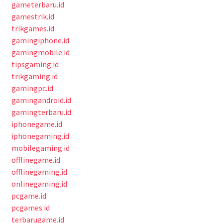
gameterbaru.id
gamestrik.id
trikgames.id
gamingiphone.id
gamingmobile.id
tipsgaming.id
trikgaming.id
gamingpc.id
gamingandroid.id
gamingterbaru.id
iphonegame.id
iphonegaming.id
mobilegaming.id
offlinegame.id
offlinegaming.id
onlinegaming.id
pcgame.id
pcgames.id
terbarugame.id