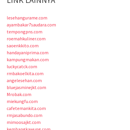
LINK LAINNYA
lesehangurame.com
ayambakar7saudara.com
tempongpns.com
roemahkuliner.com
saoenkkito.com
handayaniprima.com
kampungmakan.com
luckycatck.com
rmbakoelkita.com
angelesehan.com
bluejasminejkt.com
Mrobak.com
miekungfu.com
cafetemankita.com
rmjasabundo.com
mimoosajkt.com
kembangkawung.com