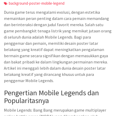
background-poster-mobile-legend
Dunia game terus mengalami evolusi, dengan estetika
memainkan peran penting dalam cara pemain memandang
dan berinteraksi dengan judul favorit mereka. Salah satu
game pembangkit tenaga listrik yang memikat jutaan orang
di seluruh dunia adalah Mobile Legends. Bagi para
penggemar dan pemain, memiliki desain poster latar
belakang yang kreatif dapat meningkatkan pengalaman
bermain game secara signifikan dengan memasukkan gaya
dan bakat pribadi ke dalam lingkungan permainan mereka.
Artikel ini menggali lebih dalam dunia desain poster latar
belakang kreatif yang dirancang khusus untuk para
penggemar Mobile Legends.
Pengertian Mobile Legends dan
Popularitasnya
Mobile Legends: Bang Bang merupakan game multiplayer