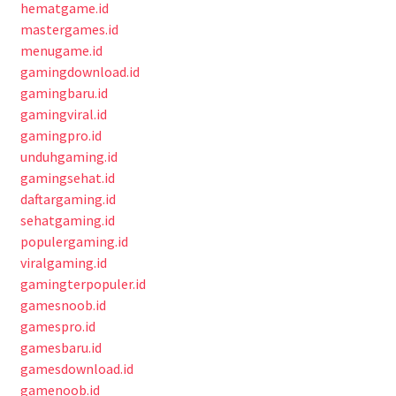
hematgame.id
mastergames.id
menugame.id
gamingdownload.id
gamingbaru.id
gamingviral.id
gamingpro.id
unduhgaming.id
gamingsehat.id
daftargaming.id
sehatgaming.id
populergaming.id
viralgaming.id
gamingterpopuler.id
gamesnoob.id
gamespro.id
gamesbaru.id
gamesdownload.id
gamenoob.id