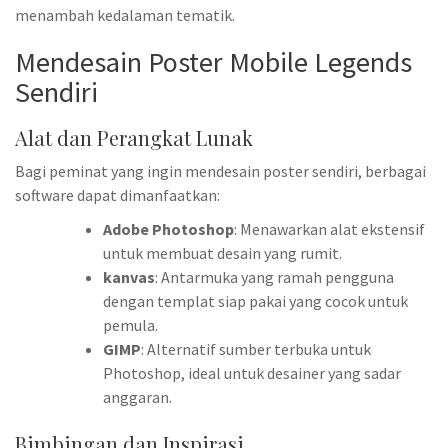
menambah kedalaman tematik.
Mendesain Poster Mobile Legends
Sendiri
Alat dan Perangkat Lunak
Bagi peminat yang ingin mendesain poster sendiri, berbagai
software dapat dimanfaatkan:
Adobe Photoshop
: Menawarkan alat ekstensif
untuk membuat desain yang rumit.
kanvas
: Antarmuka yang ramah pengguna
dengan templat siap pakai yang cocok untuk
pemula.
GIMP
: Alternatif sumber terbuka untuk
Photoshop, ideal untuk desainer yang sadar
anggaran.
Bimbingan dan Inspirasi