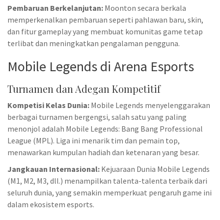
Pembaruan Berkelanjutan:
Moonton secara berkala
memperkenalkan pembaruan seperti pahlawan baru, skin,
dan fitur gameplay yang membuat komunitas game tetap
terlibat dan meningkatkan pengalaman pengguna.
Mobile Legends di Arena Esports
Turnamen dan Adegan Kompetitif
Kompetisi Kelas Dunia:
Mobile Legends menyelenggarakan
berbagai turnamen bergengsi, salah satu yang paling
menonjol adalah Mobile Legends: Bang Bang Professional
League (MPL). Liga ini menarik tim dan pemain top,
menawarkan kumpulan hadiah dan ketenaran yang besar.
Jangkauan Internasional:
Kejuaraan Dunia Mobile Legends
(M1, M2, M3, dll.) menampilkan talenta-talenta terbaik dari
seluruh dunia, yang semakin memperkuat pengaruh game ini
dalam ekosistem esports.