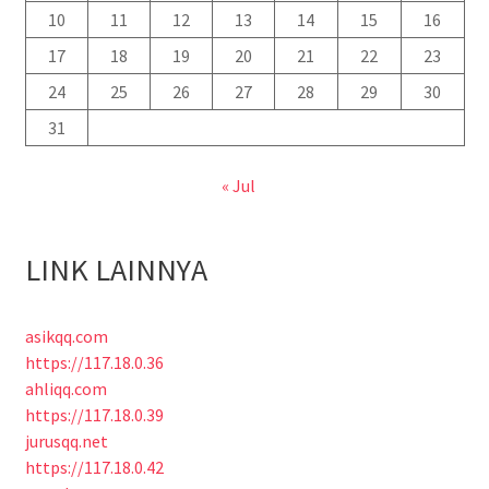
10
11
12
13
14
15
16
17
18
19
20
21
22
23
24
25
26
27
28
29
30
31
« Jul
LINK LAINNYA
asikqq.com
https://117.18.0.36
ahliqq.com
https://117.18.0.39
jurusqq.net
https://117.18.0.42