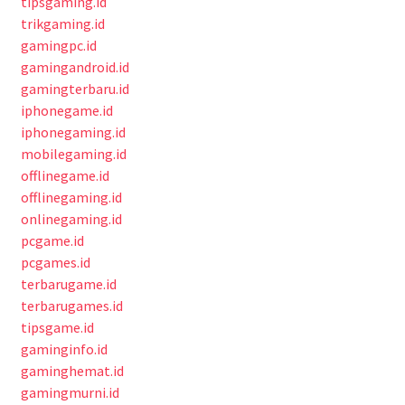
tipsgaming.id
trikgaming.id
gamingpc.id
gamingandroid.id
gamingterbaru.id
iphonegame.id
iphonegaming.id
mobilegaming.id
offlinegame.id
offlinegaming.id
onlinegaming.id
pcgame.id
pcgames.id
terbarugame.id
terbarugames.id
tipsgame.id
gaminginfo.id
gaminghemat.id
gamingmurni.id