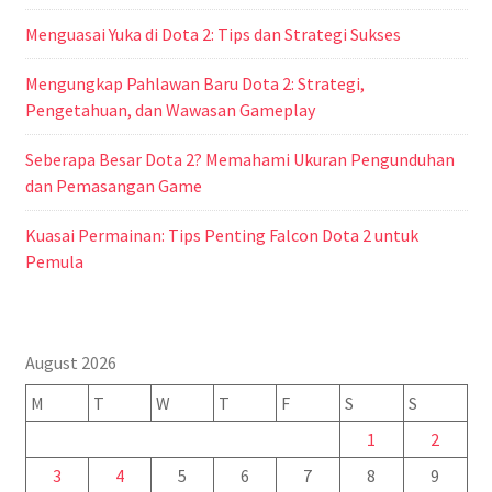
Menguasai Yuka di Dota 2: Tips dan Strategi Sukses
Mengungkap Pahlawan Baru Dota 2: Strategi,
Pengetahuan, dan Wawasan Gameplay
Seberapa Besar Dota 2? Memahami Ukuran Pengunduhan
dan Pemasangan Game
Kuasai Permainan: Tips Penting Falcon Dota 2 untuk
Pemula
August 2026
M
T
W
T
F
S
S
1
2
3
4
5
6
7
8
9