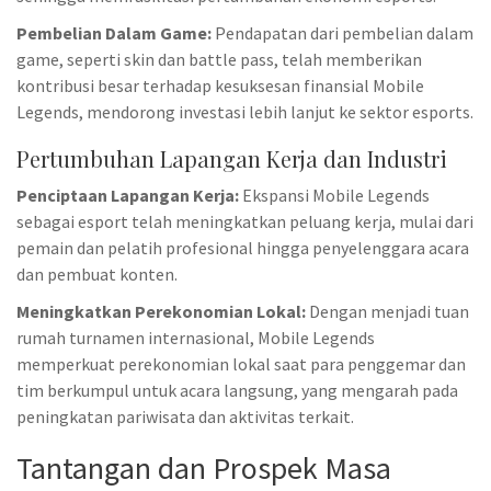
Pembelian Dalam Game:
Pendapatan dari pembelian dalam
game, seperti skin dan battle pass, telah memberikan
kontribusi besar terhadap kesuksesan finansial Mobile
Legends, mendorong investasi lebih lanjut ke sektor esports.
Pertumbuhan Lapangan Kerja dan Industri
Penciptaan Lapangan Kerja:
Ekspansi Mobile Legends
sebagai esport telah meningkatkan peluang kerja, mulai dari
pemain dan pelatih profesional hingga penyelenggara acara
dan pembuat konten.
Meningkatkan Perekonomian Lokal:
Dengan menjadi tuan
rumah turnamen internasional, Mobile Legends
memperkuat perekonomian lokal saat para penggemar dan
tim berkumpul untuk acara langsung, yang mengarah pada
peningkatan pariwisata dan aktivitas terkait.
Tantangan dan Prospek Masa