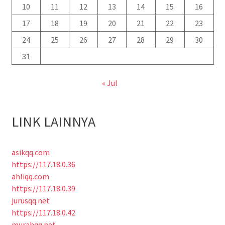
10
11
12
13
14
15
16
17
18
19
20
21
22
23
24
25
26
27
28
29
30
31
« Jul
LINK LAINNYA
asikqq.com
https://117.18.0.36
ahliqq.com
https://117.18.0.39
jurusqq.net
https://117.18.0.42
murahqq.net