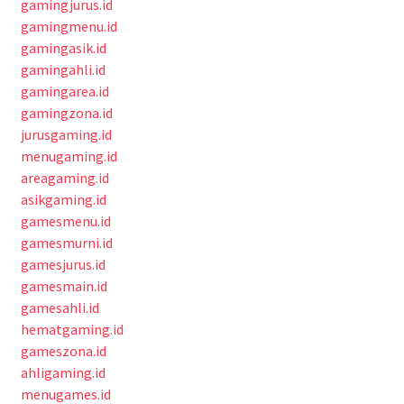
gamingjurus.id
gamingmenu.id
gamingasik.id
gamingahli.id
gamingarea.id
gamingzona.id
jurusgaming.id
menugaming.id
areagaming.id
asikgaming.id
gamesmenu.id
gamesmurni.id
gamesjurus.id
gamesmain.id
gamesahli.id
hematgaming.id
gameszona.id
ahligaming.id
menugames.id