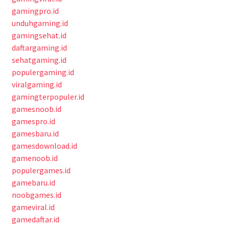
gamingpro.id
unduhgaming.id
gamingsehat.id
daftargaming.id
sehatgaming.id
populergaming.id
viralgaming.id
gamingterpopuler.id
gamesnoob.id
gamespro.id
gamesbaru.id
gamesdownload.id
gamenoob.id
populergames.id
gamebaru.id
noobgames.id
gameviral.id
gamedaftar.id