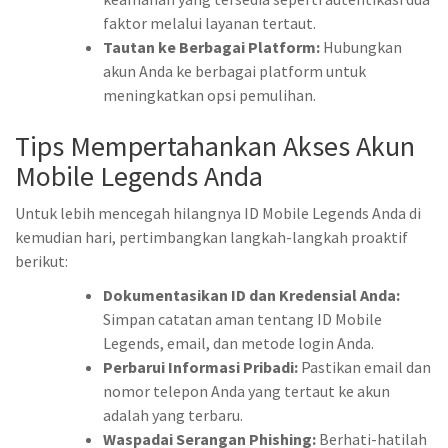
faktor melalui layanan tertaut.
Tautan ke Berbagai Platform:
Hubungkan
akun Anda ke berbagai platform untuk
meningkatkan opsi pemulihan.
Tips Mempertahankan Akses Akun
Mobile Legends Anda
Untuk lebih mencegah hilangnya ID Mobile Legends Anda di
kemudian hari, pertimbangkan langkah-langkah proaktif
berikut:
Dokumentasikan ID dan Kredensial Anda:
Simpan catatan aman tentang ID Mobile
Legends, email, dan metode login Anda.
Perbarui Informasi Pribadi:
Pastikan email dan
nomor telepon Anda yang tertaut ke akun
adalah yang terbaru.
Waspadai Serangan Phishing:
Berhati-hatilah