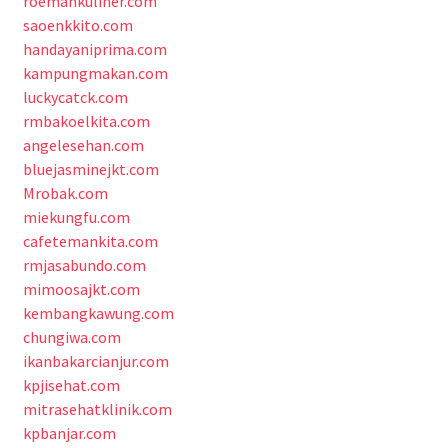
roemahkuliner.com
saoenkkito.com
handayaniprima.com
kampungmakan.com
luckycatck.com
rmbakoelkita.com
angelesehan.com
bluejasminejkt.com
Mrobak.com
miekungfu.com
cafetemankita.com
rmjasabundo.com
mimoosajkt.com
kembangkawung.com
chungiwa.com
ikanbakarcianjur.com
kpjisehat.com
mitrasehatklinik.com
kpbanjar.com