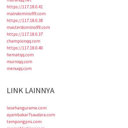
https://117.18.0.41
maindomino99.com
https://117.18.0.38
masterdomino99.com
https://117.18.0.37
championqq.com
https://117.18.0.40
hematqq.com
murniqq.com
menuqq.com
LINK LAINNYA
lesehangurame.com
ayambakar7saudara.com
tempongpns.com