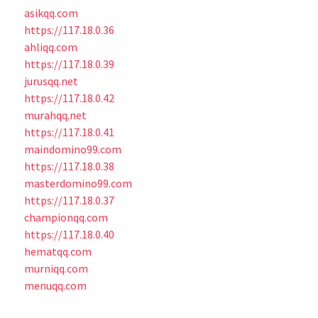
asikqq.com
https://117.18.0.36
ahliqq.com
https://117.18.0.39
jurusqq.net
https://117.18.0.42
murahqq.net
https://117.18.0.41
maindomino99.com
https://117.18.0.38
masterdomino99.com
https://117.18.0.37
championqq.com
https://117.18.0.40
hematqq.com
murniqq.com
menuqq.com