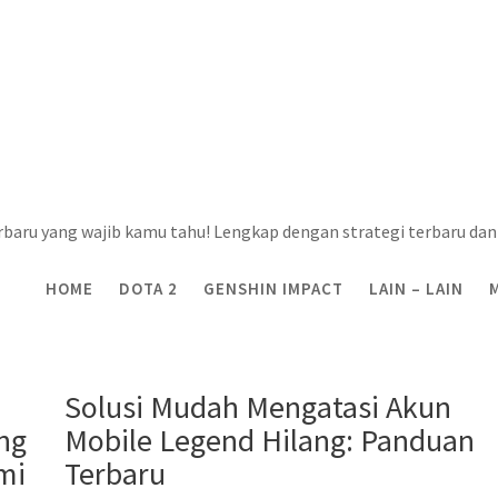
rbaru yang wajib kamu tahu! Lengkap dengan strategi terbaru dan 
026
HOME
DOTA 2
GENSHIN IMPACT
LAIN – LAIN
Solusi Mudah Mengatasi Akun
ng
Mobile Legend Hilang: Panduan
mi
Terbaru