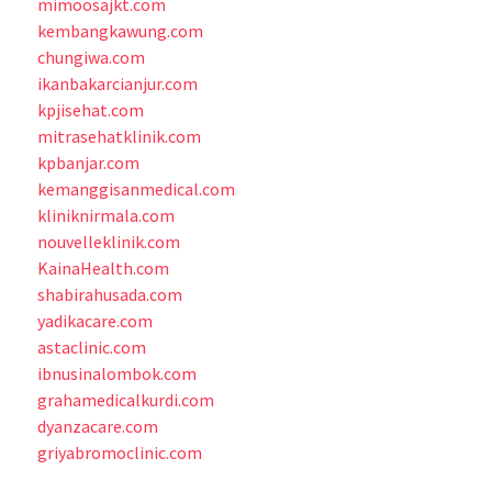
mimoosajkt.com
kembangkawung.com
chungiwa.com
ikanbakarcianjur.com
kpjisehat.com
mitrasehatklinik.com
kpbanjar.com
kemanggisanmedical.com
kliniknirmala.com
nouvelleklinik.com
KainaHealth.com
shabirahusada.com
yadikacare.com
astaclinic.com
ibnusinalombok.com
grahamedicalkurdi.com
dyanzacare.com
griyabromoclinic.com