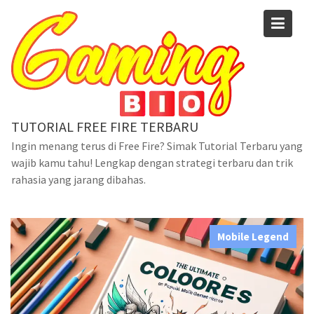
Skip
to
content
TUTORIAL FREE FIRE TERBARU
Ingin menang terus di Free Fire? Simak Tutorial Terbaru yang
Day:
May 5, 2026
wajib kamu tahu! Lengkap dengan strategi terbaru dan trik
rahasia yang jarang dibahas.
Home
2026
May
5
Mobile Legend