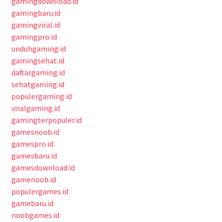
gamingdownload.id
gamingbaru.id
gamingviral.id
gamingpro.id
unduhgaming.id
gamingsehat.id
daftargaming.id
sehatgaming.id
populergaming.id
viralgaming.id
gamingterpopuler.id
gamesnoob.id
gamespro.id
gamesbaru.id
gamesdownload.id
gamenoob.id
populergames.id
gamebaru.id
noobgames.id