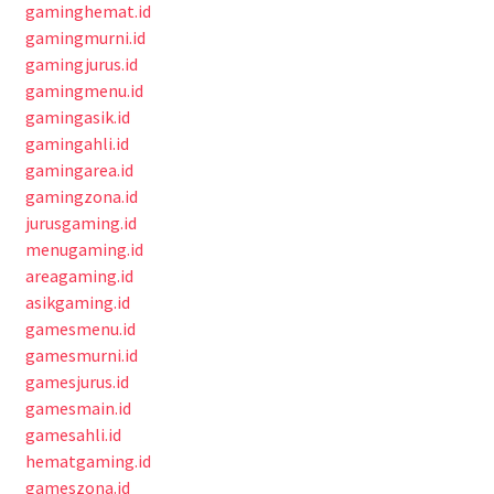
gaminghemat.id
gamingmurni.id
gamingjurus.id
gamingmenu.id
gamingasik.id
gamingahli.id
gamingarea.id
gamingzona.id
jurusgaming.id
menugaming.id
areagaming.id
asikgaming.id
gamesmenu.id
gamesmurni.id
gamesjurus.id
gamesmain.id
gamesahli.id
hematgaming.id
gameszona.id