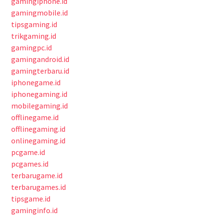
gamingiphone.id
gamingmobile.id
tipsgaming.id
trikgaming.id
gamingpc.id
gamingandroid.id
gamingterbaru.id
iphonegame.id
iphonegaming.id
mobilegaming.id
offlinegame.id
offlinegaming.id
onlinegaming.id
pcgame.id
pcgames.id
terbarugame.id
terbarugames.id
tipsgame.id
gaminginfo.id