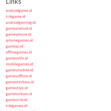
Links
androidgame.id
trikgame.id
androidgaming.id
gameandroid.id
gameiphone.id
iphonegames.id
gamepc.id
offlinegames.id
gamesinfo.id
mobilegames.id
gamesmobile.id
gamesoffline.id
gamesterbaru.id
gamestips.id
gameterbaru.id
gamestrik.id
trikgames.id