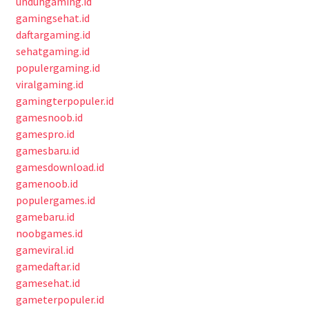
unduhgaming.id
gamingsehat.id
daftargaming.id
sehatgaming.id
populergaming.id
viralgaming.id
gamingterpopuler.id
gamesnoob.id
gamespro.id
gamesbaru.id
gamesdownload.id
gamenoob.id
populergames.id
gamebaru.id
noobgames.id
gameviral.id
gamedaftar.id
gamesehat.id
gameterpopuler.id