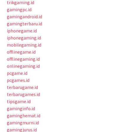
trikgaming.id
gamingpc.id
gamingandroid.id
gamingterbaru.id
iphonegame.id
iphonegaming.id
mobilegaming.id
offlinegame.id
offlinegaming.id
onlinegaming.id
pcgame.id
pcgames.id
terbarugame.id
terbarugames.id
tipsgame.id
gaminginfo.id
gaminghemat.id
gamingmurni.id
gamingjurus.id